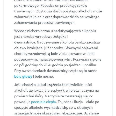
pokarmowego
. Pobudza on produkcję soków
trawiennych. Zbyt duża ilość spożytego alkoholu może
zaburzać łaknienie oraz doprowadzić do całkowitego
zahamowania procesów trawiennych.
Wysoce niebezpieczna u nadużywających alkoholu
jest
choroba wrzodowa żołądka i
dwunastnicy
. Nadużywanie alkoholu bardzo zaostrza
objawy istniejącej już choroby. Głównymi objawami
choroby wrzodowej są
bóle
zlokalizowane w dołku
podsercowym, mające pewien rytm. Pojawiają się one
od pół godziny do kilku godzin po zjedzeniu posiłku.
Przy owrzodzeniach dwunastnicy często są to ranne
bóle głowy
i bóle nocne
.
Jeśli chodzi o
układ krążenia
to niewielkie ilości
alkoholu zwiększają przepływ krwi przez naczynia na
powierzchni skóry. Naczynia te rozszerzają się, co
powoduje
poczucie ciepła
. To jednak iluzja – ciało po
spożyciu alkoholu
wychładza się
, co w skrajnych
sytuacjach może okazać się niebezpieczne. Działanie