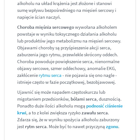
alkoholu na układ krążenia jest złożone i stanowi
sumę wpływu bezpośredniego na mięsień sercowy i
napięcie ścian naczyń.
Choroba mięśnia sercowego
wywołana alkoholem
powstaje w wyniku toksycznego działania alkoholu
lub produktów jego metabolizmu na mięsień sercowy.
Objawami choroby są przyśpieszenie akcji serca,
zaburzenia jego rytmu, przewlekle skrócony oddech.
Choroba powoduje powiększenie serca, nienormalne
objawy sercowe, szmer oddechowy, anomalie EKG,
zakłócenie
rytmu serca
- nie pojawia się ono nagle -
istnieje często w fazie początkowej, bezobjawowej.
Ujawnić się może napadem częstoskurczu lub
migotaniem przedsionków,
bólami serca
, dusznością.
Ponadto duże ilości alkoholu mogą
podnosić ciśnienie
krwi
, a to z kolei zwiększa ryzyko
zawału serca
.
Zdarza się, że w wyniku spożycia alkoholu zaburzony
jest
rytm serca
. Może być to nawet przyczyną
zgonu
.