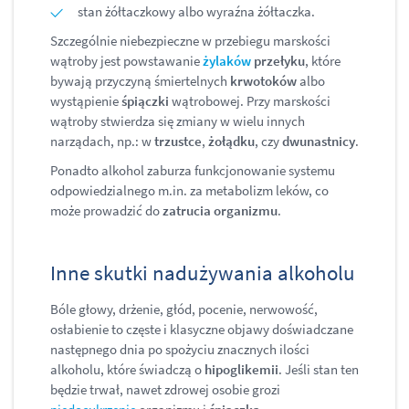
stan żółtaczkowy albo wyraźna żółtaczka.
Szczególnie niebezpieczne w przebiegu marskości
wątroby jest powstawanie
żylaków
przełyku
, które
bywają przyczyną śmiertelnych
krwotoków
albo
wystąpienie
śpiączki
wątrobowej. Przy marskości
wątroby stwierdza się zmiany w wielu innych
narządach, np.: w
trzustce
,
żołądku
, czy
dwunastnicy
.
Ponadto alkohol zaburza funkcjonowanie systemu
odpowiedzialnego m.in. za metabolizm leków, co
może prowadzić do
zatrucia organizmu
.
Inne skutki nadużywania alkoholu
Bóle głowy, drżenie, głód, pocenie, nerwowość,
osłabienie to częste i klasyczne objawy doświadczane
następnego dnia po spożyciu znacznych ilości
alkoholu, które świadczą o
hipoglikemii
. Jeśli stan ten
będzie trwał, nawet zdrowej osobie grozi