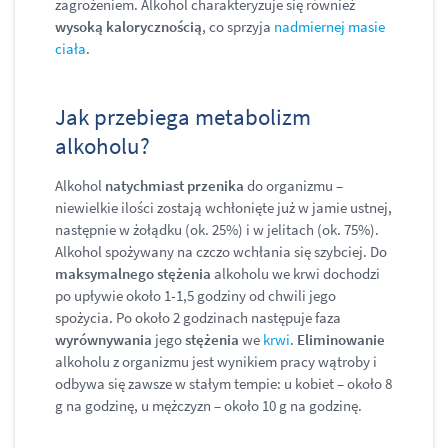
zagrożeniem. Alkohol charakteryzuje się również
wysoką kalorycznością
, co sprzyja
nadmiernej masie
ciała
.
Jak przebiega metabolizm
alkoholu?
Alkohol
natychmiast przenika
do organizmu –
niewielkie ilości zostają wchłonięte już w jamie ustnej,
następnie w żołądku (ok. 25%) i w jelitach (ok. 75%).
Alkohol spożywany na czczo wchłania się szybciej. Do
maksymalnego stężenia
alkoholu we krwi dochodzi
po upływie około 1-1,5 godziny od chwili jego
spożycia. Po około 2 godzinach następuje faza
wyrównywania
jego
stężenia
we
krwi
.
Eliminowanie
alkoholu z organizmu jest wynikiem pracy wątroby i
odbywa się zawsze w stałym tempie: u kobiet – około 8
g na godzinę, u mężczyzn – około 10 g na godzinę.