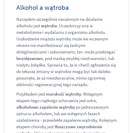
Alkohol a wątroba
Narządem szczególnie narażonym na działanie
alkoholu jest
wątroba
. Uczestniczy ona w
metabolizmie i wydalaniu z organizmu alkoholu.
Uszkodzenie miąższu wątroby może we wczesnym
okresie nie manifestować się żadnymi
dolegliwościami i zaburzeniami, tzn. może przebiegać
bezobjawowo
, pod maską zwykłej niestrawności, lub
nieżytu żołądka. Sprawia to, że w chwili zgłoszenia się
do lekarza zmiany w wątrobie mogą być tak daleko
posunięte, że aż nieodwracalne, mimo ogromnej
zdolności regeneracyjnej tego narządu.
Przykładem jest
marskość wątroby
. Wstępnym
etapem tego ciężkiego schorzenia jest ostre,
alkoholowe zapalenie wątroby
po jednorazowym
zatruciu alkoholem, lub we wstępnych fazach
uzależnienia - przewlekłe zapalenie wątroby. Kolejnym
etapem choroby jest
tłuszczowe zwyrodnienie