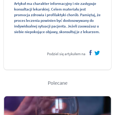
Artykuł ma charakter informacyjny i nie zastępuje
konsultacji lekarskiej. Celem materiału jest
promocja zdrowia i profilaktyki chorób. Pamiętaj, że
proces leczenia powinien być dostosowywany do
indywidualnej sytuacji pacjenta. Jeżeli zauważasz u
siebie niepokojące objawy, skonsultuj je z lekarzem.
Podziel się artykułem na
facebook
twitter
Polecane