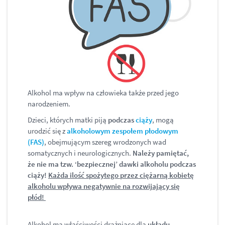
Alkohol ma wpływ na człowieka także przed jego
narodzeniem.
Dzieci, których matki piją
podczas
ciąży
, mogą
urodzić się z
alkoholowym zespołem płodowym
(FAS)
, obejmującym szereg wrodzonych wad
somatycznych i neurologicznych.
Należy pamiętać,
że nie ma tzw. ‘bezpiecznej’ dawki alkoholu podczas
ciąży!
Każda ilość spożytego przez ciężarną kobietę
alkoholu wpływa negatywnie na rozwijający się
płód!
Alkohol ma właściwości drażniące dla
układu