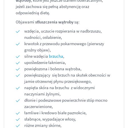
wątroby
, które jest jeszcze stanem odwracalnym,
jeżeli zachowa się pełną abstynencję oraz
odpowiednią dietę.
Objawami
stłuszczenia wątroby
są:
wzdęcia, uczucie rozpierania w nadbrzuszu,
nudności, osłabienie,
krwotok z przewodu pokarmowego (pierwszy
groźny objaw),
silne wzdęcia
brzucha
,
upośledzenie łaknienia,
powiększona i bolesna wątroba,
powiększający się brzuch na skutek obecności w
jamie otrzewnej płynu przesiękowego,
napięta skóra na brzuchu z widocznymi
naczyniami żylnymi,
dłonie i podeszwowe powierzchnie stóp mocno
zaczerwienione,
łamliwe i kredowo białe paznokcie,
słabnące, wypadające włosy,
różne zmiany skórne,