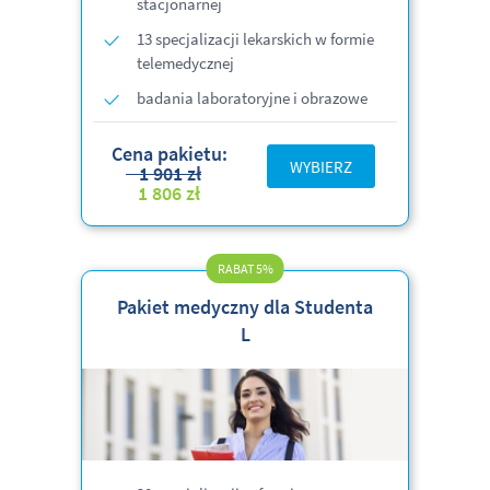
stacjonarnej
13 specjalizacji lekarskich w formie
telemedycznej
badania laboratoryjne i obrazowe
Cena pakietu:
WYBIERZ
1 901 zł
1 806 zł
RABAT 5%
Pakiet medyczny dla Studenta
L