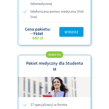
telemedycznej
telefoniczna pomoc medyczna (Hot
line)
Cena pakietu:
WYBIERZ
716zł
680 zł
RABAT 5%
Pakiet medyczny dla Studenta
M
17 specjalizacji w formie