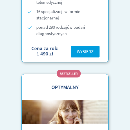
telemedycznej
16 specjalizacji w formie
stacjonarnej
ponad 290 rodzajów badań
diagnostycznych
Cena za rok:
WYBIERZ
1 490 zł
BESTSELLER
OPTYMALNY