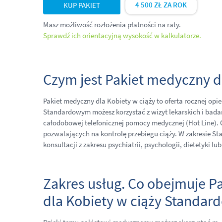
4 500 ZŁ ZA ROK
KUP PAKIET
Masz możliwość rozłożenia płatności na raty.
Sprawdź ich orientacyjną wysokość w kalkulatorze.
Czym jest Pakiet medyczny d
Pakiet medyczny dla Kobiety w ciąży to oferta rocznej opi
Standardowym możesz korzystać z wizyt lekarskich i badań
całodobowej telefonicznej pomocy medycznej (Hot Line).
pozwalających na kontrolę przebiegu ciąży. W zakresie S
konsultacji z zakresu psychiatrii, psychologii, dietetyki
Zakres usług. Co obejmuje P
dla Kobiety w ciąży Standar