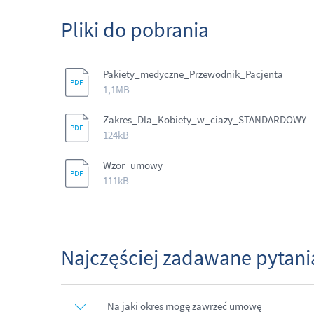
Pliki do pobrania
Pakiety_medyczne_Przewodnik_Pacjenta
1,1MB
Zakres_Dla_Kobiety_w_ciazy_STANDARDOWY
124kB
Wzor_umowy
111kB
Najczęściej zadawane pytani
Na jaki okres mogę zawrzeć umowę