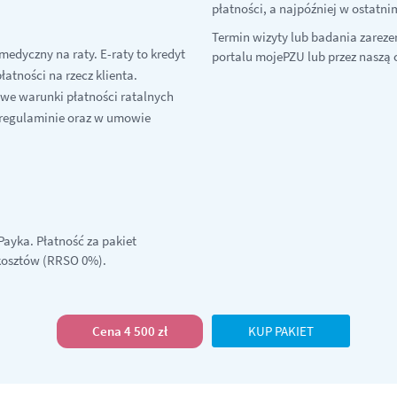
płatności, a najpóźniej w ostatn
Termin wizyty lub badania zarez
medyczny na raty. E-raty to kredyt
portalu mojePZU lub przez naszą 
łatności na rzecz klienta.
owe warunki płatności ratalnych
w regulaminie oraz w umowie
Payka. Płatność za pakiet
 kosztów (RRSO 0%).
Cena 4 500 zł
KUP PAKIET