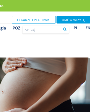
ka
LEKARZE I PLACÓWKI
UMÓW WIZYTĘ
gia
POZ
PL
EN