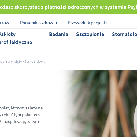
ożesz skorzystać z płatności odroczonych w systemie Pay
ników
Poradnik o zdrowiu
Przewodnik pacjenta
Pakiety
Badania
Szczepienia
Stomatolo
profilaktyczne
Kobiety w ciąży - Standardowy
biet, którym zależy na
y rok. Z tym pakietem
 specjalizacji, w tym