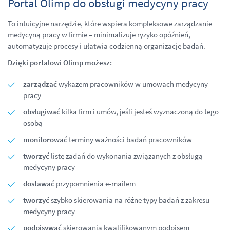
Portal Olimp do obsługi medycyny pracy
To intuicyjne narzędzie, które wspiera kompleksowe zarządzanie
medycyną pracy w firmie – minimalizuje ryzyko opóźnień,
automatyzuje procesy i ułatwia codzienną organizację badań.
Dzięki portalowi Olimp możesz:
zarządzać
wykazem pracowników w umowach medycyny
pracy
obsługiwać
kilka firm i umów, jeśli jesteś wyznaczoną do tego
osobą
monitorować
terminy ważności badań pracowników
tworzyć
listę zadań do wykonania związanych z obsługą
medycyny pracy
dostawać
przypomnienia e-mailem
tworzyć
szybko skierowania na różne typy badań z zakresu
medycyny pracy
podpisywać
skierowania kwalifikowanym podpisem