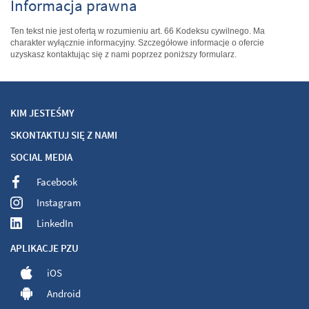
Informacja prawna
Ten tekst nie jest ofertą w rozumieniu art. 66 Kodeksu cywilnego. Ma
charakter wyłącznie informacyjny. Szczegółowe informacje o ofercie
uzyskasz kontaktując się z nami poprzez poniższy formularz.
KIM JESTEŚMY
SKONTAKTUJ SIĘ Z NAMI
SOCIAL MEDIA
Facebook
Instagram
LinkedIn
APLIKACJE PZU
iOS
Android