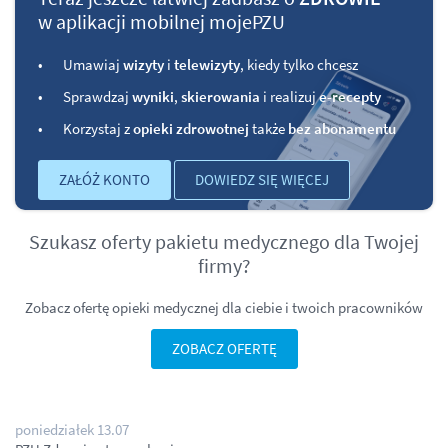
w aplikacji mobilnej mojePZU
Umawiaj
wizyty
i
telewizyty
, kiedy tylko chcesz
Sprawdzaj
wyniki
,
skierowania
i realizuj
e-recepty
Korzystaj z
opieki zdrowotnej
także
bez abonamentu
ZAŁÓŻ KONTO
DOWIEDZ SIĘ WIĘCEJ
Szukasz oferty pakietu medycznego dla Twojej
firmy?
Zobacz ofertę opieki medycznej dla ciebie i twoich pracowników
ZOBACZ OFERTĘ
poniedziałek 13.07