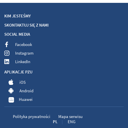
KIM JESTEŚMY
Szczepienia dla dorosłych
SKONTAKTUJ SIĘ Z NAMI
SOCIAL MEDIA
PZU Zdrowie Gdańsk Marynarki
Facebook
Polskiej
Instagram
LinkedIn
ul. Marynarki Polskiej 195
tel:
510202102
APLIKACJE PZU
Zobacz placówkę na mapie
iOS
Android
Szczepienia dla dorosłych
Huawei
Szczepienia dla dzieci
Polityka prywatności
Mapa serwisu
PL
ENG