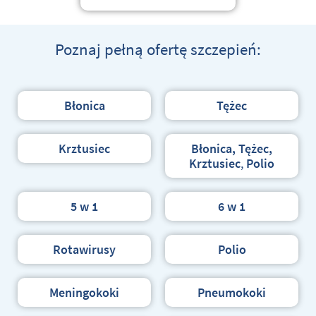
Poznaj pełną ofertę szczepień:
Błonica
Tężec
Krztusiec
Błonica, Tężec,
Krztusiec
,
Polio
5 w 1
6 w 1
Rotawirusy
Polio
Meningokoki
P
neumokoki