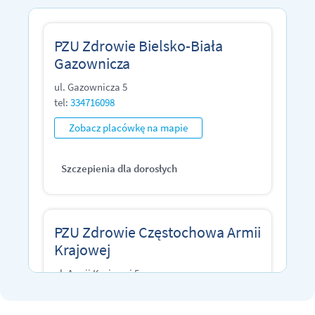
Kędzierzyn-Koźle
Kielce
PZU Zdrowie Bielsko-Biała
Gazownicza
Kraków
ul. Gazownicza 5
Lublin
tel:
334716098
Łódź
Zobacz placówkę na mapie
Opole
Szczepienia dla dorosłych
Poznań
Tarnów
PZU Zdrowie Częstochowa Armii
Toruń
Krajowej
ul. Armii Krajowej 5
Warszawa
tel:
510529015
Wrocław
Zobacz placówkę na mapie