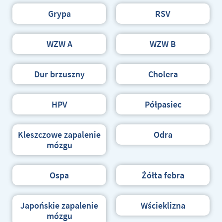
Grypa
RSV
WZW A
WZW B
Dur brzuszny
Cholera
HPV
Półpasiec
Kleszczowe zapalenie
Odra
mózgu
Ospa
Żółta febra
Japońskie zapalenie
Wścieklizna
mózgu