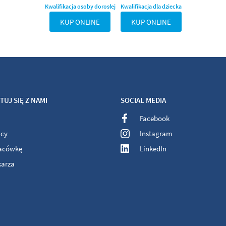
Kwalifikacja osoby dorosłej
Kwalifikacja dla dziecka
KUP ONLINE
KUP ONLINE
UJ SIĘ Z NAMI
SOCIAL MEDIA
Facebook
acy
Instagram
lacówkę
LinkedIn
karza