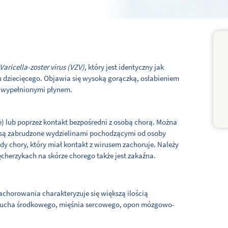
Varicella-zoster virus (VZV)
, który jest identyczny jak
ku dziecięcego. Objawia się wysoką gorączką, osłabieniem
i wypełnionymi płynem.
) lub poprzez kontakt bezpośredni z osobą chorą. Można
re są zabrudzone wydzielinami pochodzącymi od osoby
żdy chory, który miał kontakt z wirusem zachoruje. Należy
ęcherzykach na skórze chorego także jest zakaźna.
 zachorowania charakteryzuje się większą ilością
c, ucha środkowego, mięśnia sercowego, opon mózgowo-