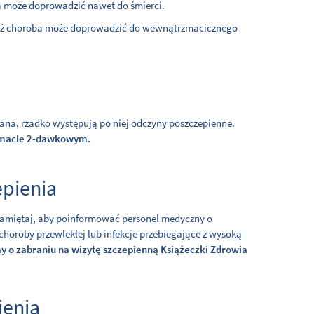
 może doprowadzić nawet do śmierci.
gdyż choroba może doprowadzić do wewnątrzmacicznego
wana, rzadko występują po niej odczyny poszczepienne.
hemacie 2-dawkowym.
epienia
Pamiętaj, aby poinformować personel medyczny o
choroby przewlekłej lub infekcje przebiegające z wysoką
y o zabraniu na wizytę szczepienną Książeczki Zdrowia
ienia