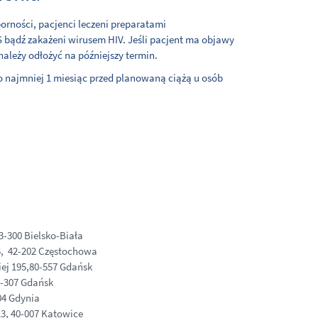
orności, pacjenci leczeni preparatami
S bądź zakażeni wirusem HIV. Jeśli pacjent ma objawy
należy odłożyć na późniejszy termin.
co najmniej 1 miesiąc przed planowaną ciążą u osób
3-300 Bielsko-Biała
5, 42-202 Częstochowa
iej 195,80-557 Gdańsk
0-307 Gdańsk
04 Gdynia
3, 40-007 Katowice