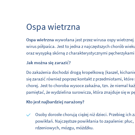
Ospa wietrzna
Ospa wietrzna
wywołana jest przez wirusa ospy wietrznej
wirus półpaśca. Jest to jedna z najczęstszych chorób wie
oraz wysypką skórną z charakterystycznymi pęcherzykam
Jak można się zarazić?
Do zakażenia dochodzi drogą kropelkową (kaszel, kichanie
się zarazić również poprzez kontakt z przedmiotami, któ
chorej. Jest to choroba wysoce zakaźna, tzn. że niemal ka
pamiętać, że wydzielina surowicza, która znajduje się w p
Kto jest najbardziej narażony?
Osoby dorosłe chorują ciężej niż dzieci. Przebieg ich
powikłań. Najczęstsze powikłania to zapalenie: płu
rdzeniowych, mózgu, móżdżku.