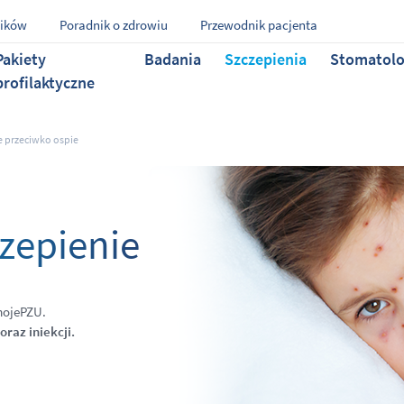
ników
Poradnik o zdrowiu
Przewodnik pacjenta
Pakiety
Badania
Szczepienia
Stomatolo
profilaktyczne
e przeciwko ospie
czepienie
ojePZU.
raz iniekcji.