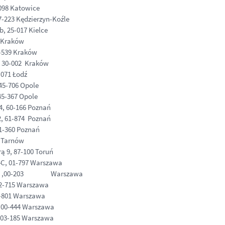
098 Katowice
-223 Kędzierzyn-Koźle
, 25-017 Kielce
6 Kraków
1-539 Kraków
, 30-002 Kraków
-071 Łodź
45-706 Opole
45-367 Opole
4, 60-166 Poznań
2, 61-874 Poznań
61-360 Poznań
0 Tarnów
ą 9, 87-100 Toruń
C, 01-797 Warszawa
ska 17 ,00-203 Warszawa
02-715 Warszawa
0-801 Warszawa
, 00-444 Warszawa
, 03-185 Warszawa