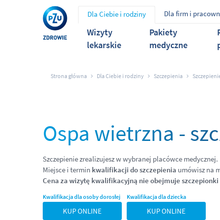
Dla firm i pracow
Dla Ciebie i rodziny
Wizyty
Pakiety
lekarskie
medyczne
Strona główna
Dla Ciebie i rodziny
Szczepienia
Szczepieni
Ospa wietrzna - sz
Szczepienie zrealizujesz w wybranej placówce medycznej.
Miejsce i termin
kwalifikacji do szczepienia
umówisz na m
Cena za wizytę kwalifikacyjną nie obejmuje szczepionki o
Kwalifikacja dla osoby dorosłej
Kwalifikacja dla dziecka
KUP ONLINE
KUP ONLINE