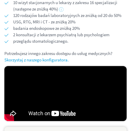
10 wizyt stacjonarnych u lekarzy z zakresu 16 specjalizacji
(następne ze zniżką 40%)
120 rodzajów badań laboratoryjnych ze zniżką od 20 do 50%
USG, RTG, MRI i CT - ze zniżką 20%
badania endoskopowe ze zniżką 20%
2 konsultacji z lekarzem psychiatrą lub psychologiem
przeglądu stomatologicznego.
Potrzebujesz innego zakresu dostępu do usług medycznych?
Skorzystaj z naszego konfiguratora.