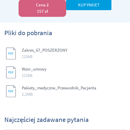
Cena 2
KUP PAKIET
157 zł
Pliki do pobrania
Zakres_67_POSZERZONY
115kB
Wzor_umowy
111kB
Pakiety_medyczne_Przewodnik_Pacjenta
1,1MB
Najczęściej zadawane pytania