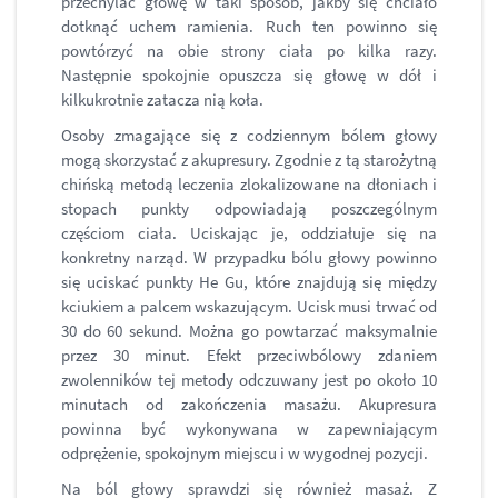
przechylać głowę w taki sposób, jakby się chciało
dotknąć uchem ramienia. Ruch ten powinno się
powtórzyć na obie strony ciała po kilka razy.
Następnie spokojnie opuszcza się głowę w dół i
kilkukrotnie zatacza nią koła.
Osoby zmagające się z codziennym bólem głowy
mogą skorzystać z akupresury. Zgodnie z tą starożytną
chińską metodą leczenia zlokalizowane na dłoniach i
stopach punkty odpowiadają poszczególnym
częściom ciała. Uciskając je, oddziałuje się na
konkretny narząd. W przypadku bólu głowy powinno
się uciskać punkty He Gu, które znajdują się między
kciukiem a palcem wskazującym. Ucisk musi trwać od
30 do 60 sekund. Można go powtarzać maksymalnie
przez 30 minut. Efekt przeciwbólowy zdaniem
zwolenników tej metody odczuwany jest po około 10
minutach od zakończenia masażu. Akupresura
powinna być wykonywana w zapewniającym
odprężenie, spokojnym miejscu i w wygodnej pozycji.
Na ból głowy sprawdzi się również masaż. Z