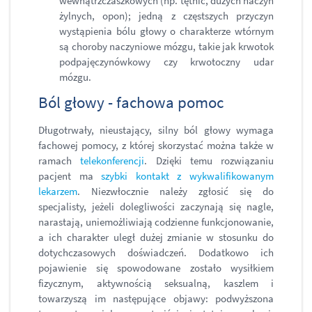
wewnątrzczaszkowych (np. tętnic, dużych naczyń
żylnych, opon); jedną z częstszych przyczyn
wystąpienia bólu głowy o charakterze wtórnym
są choroby naczyniowe mózgu, takie jak krwotok
podpajęczynówkowy czy krwotoczny udar
mózgu.
Ból głowy - fachowa pomoc
Długotrwały, nieustający, silny ból głowy wymaga
fachowej pomocy, z której skorzystać można także w
ramach
telekonferencji
. Dzięki temu rozwiązaniu
pacjent ma
szybki kontakt z wykwalifikowanym
lekarzem
. Niezwłocznie należy zgłosić się do
specjalisty, jeżeli dolegliwości zaczynają się nagle,
narastają, uniemożliwiają codzienne funkcjonowanie,
a ich charakter uległ dużej zmianie w stosunku do
dotychczasowych doświadczeń. Dodatkowo ich
pojawienie się spowodowane zostało wysiłkiem
fizycznym, aktywnością seksualną, kaszlem i
towarzyszą im następujące objawy: podwyższona