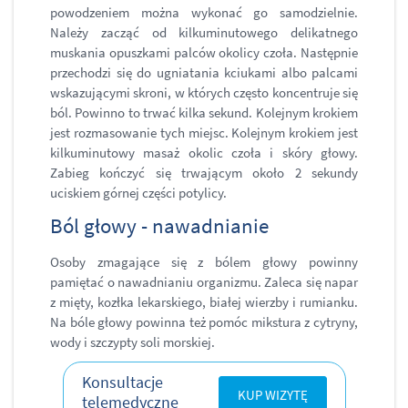
powodzeniem można wykonać go samodzielnie.
Należy zacząć od kilkuminutowego delikatnego
muskania opuszkami palców okolicy czoła. Następnie
przechodzi się do ugniatania kciukami albo palcami
wskazującymi skroni, w których często koncentruje się
ból. Powinno to trwać kilka sekund. Kolejnym krokiem
jest rozmasowanie tych miejsc. Kolejnym krokiem jest
kilkuminutowy masaż okolic czoła i skóry głowy.
Zabieg kończyć się trwającym około 2 sekundy
uciskiem górnej części potylicy.
Ból głowy - nawadnianie
Osoby zmagające się z bólem głowy powinny
pamiętać o nawadnianiu organizmu. Zaleca się napar
z mięty, kozłka lekarskiego, białej wierzby i rumianku.
Na bóle głowy powinna też pomóc mikstura z cytryny,
wody i szczypty soli morskiej.
Konsultacje
KUP WIZYTĘ
telemedyczne