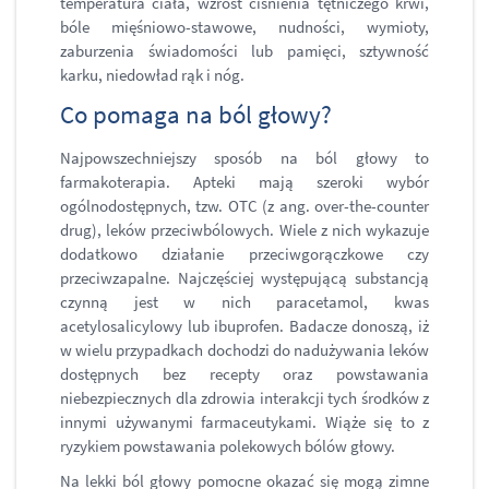
temperatura ciała, wzrost ciśnienia tętniczego krwi,
bóle mięśniowo-stawowe, nudności, wymioty,
zaburzenia świadomości lub pamięci, sztywność
karku, niedowład rąk i nóg.
Co pomaga na ból głowy?
Najpowszechniejszy sposób na ból głowy to
farmakoterapia. Apteki mają szeroki wybór
ogólnodostępnych, tzw. OTC (z ang. over-the-counter
drug), leków przeciwbólowych. Wiele z nich wykazuje
dodatkowo działanie przeciwgorączkowe czy
przeciwzapalne. Najczęściej występującą substancją
czynną jest w nich paracetamol, kwas
acetylosalicylowy lub ibuprofen. Badacze donoszą, iż
w wielu przypadkach dochodzi do nadużywania leków
dostępnych bez recepty oraz powstawania
niebezpiecznych dla zdrowia interakcji tych środków z
innymi używanymi farmaceutykami. Wiąże się to z
ryzykiem powstawania polekowych bólów głowy.
Na lekki ból głowy pomocne okazać się mogą zimne