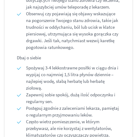
dotyczących Twojego stanu zdrowia czy leczenia,
jak najszybciej umów teleporadę z lekarzem.
Obserwuj czy pojawiają się objawy wskazujące
na pogorszenie Twojego stanu zdrowia, takie jak
trudności w oddychaniu, ból lub ucisk w klatce
piersiowej, utrzymująca się wysoka gorączka czy
drgawki. Jeśli tak, natychmiast wezwij karetkę
pogotowia ratunkowego.
Dbaj o siebie
Spożywaj 3-4 lekkostrawne posiłki w ciągu dnia i
wypijaj co najmniej 1,5 litra płynów dziennie –
najlepiej wodę, słabą herbatę lub herbatę
ziołową.
Zapewnij sobie spokój, dużą ilość odpoczynku i
regularny sen.
Postępuj zgodnie z zaleceniami lekarza, pamiętaj
o regularnym przyjmowaniu leków.
Często wietrz pomieszczenie, w którym
przebywasz, ale nie korzystaj z wentylatorów,
klimatyzatorów czy oczyszczaczy powietrza.