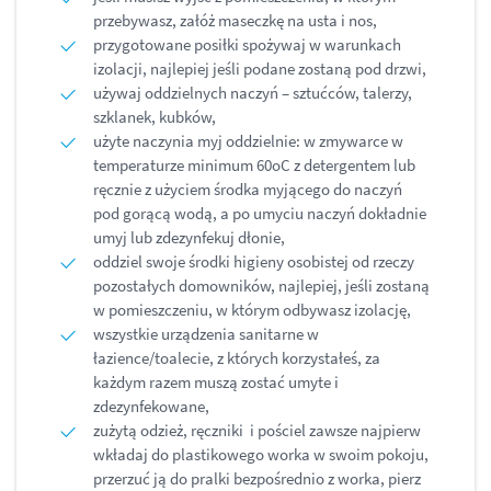
przebywasz, załóż maseczkę na usta i nos,
przygotowane posiłki spożywaj w warunkach
izolacji, najlepiej jeśli podane zostaną pod drzwi,
używaj oddzielnych naczyń – sztućców, talerzy,
szklanek, kubków,
użyte naczynia myj oddzielnie: w zmywarce w
temperaturze minimum 60oC z detergentem lub
ręcznie z użyciem środka myjącego do naczyń
pod gorącą wodą, a po umyciu naczyń dokładnie
umyj lub zdezynfekuj dłonie,
oddziel swoje środki higieny osobistej od rzeczy
pozostałych domowników, najlepiej, jeśli zostaną
w pomieszczeniu, w którym odbywasz izolację,
wszystkie urządzenia sanitarne w
łazience/toalecie, z których korzystałeś, za
każdym razem muszą zostać umyte i
zdezynfekowane,
zużytą odzież, ręczniki i pościel zawsze najpierw
wkładaj do plastikowego worka w swoim pokoju,
przerzuć ją do pralki bezpośrednio z worka, pierz