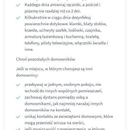
Każdego dnia zmieniaj ręczniki, a pościel i
piżamę nie rzadziej niż co 2 dni.
Kilkukrotnie w ciągu dnia dezynfekuj
powierzchnie dotykowe: klamki, blaty stołów,
krzesła, uchwyty szafek, lodówki, czajnika,
armaturę łazienkową i kuchenną, toaletę,
telefony, piloty telewizyjne, włączniki światła i
inne.
Chroń pozostałych domowników
Jeśli w miejscu, w którym chorujesz są inni
domownicy:
przebywaj w jednym, osobnym pokoju, nie
wchodź do innych wspólnych pomieszczeń,
zachowaj dystans pomiędzy sobą a
domownikami, jak najmniej narażaj innych
domowników na kontakt,
unikaj kontaktu ze zwierzętami domowymi, które
mogą przenieść wirusa na sierści,
jeśli musisz wyjść z pomieszczenia, w którym