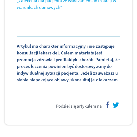
„Zalecenia dla pacjenta ze wskazaniem do izolacji w
warunkach domowych”
Artykuł ma charakter informacyjny i nie zastępuje
konsultacji lekarskiej. Celem materiału jest
promocja zdrowia i profilaktyki chorób. Pamiętaj, że
proces leczenia powinien być dostosowywany do
indywidualnej sytuacji pacjenta. Jeżeli zauważasz u
siebie niepokojące objawy, skonsultuj je z lekarzem.
Podziel się artykułem na
facebook
twitter