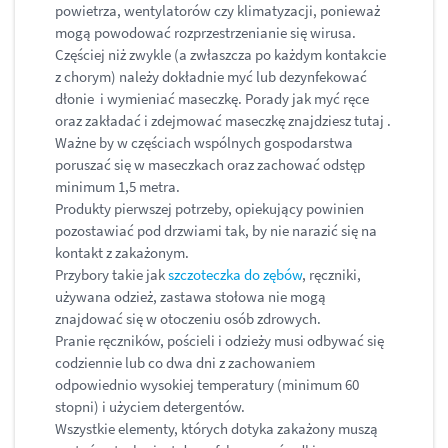
powietrza, wentylatorów czy klimatyzacji, ponieważ
mogą powodować rozprzestrzenianie się wirusa.
Częściej niż zwykle (a zwłaszcza po każdym kontakcie
z chorym) należy dokładnie myć lub dezynfekować
dłonie i wymieniać maseczkę. Porady jak myć ręce
oraz zakładać i zdejmować maseczkę znajdziesz tutaj .
Ważne by w częściach wspólnych gospodarstwa
poruszać się w maseczkach oraz zachować odstęp
minimum 1,5 metra.
Produkty pierwszej potrzeby, opiekujący powinien
pozostawiać pod drzwiami tak, by nie narazić się na
kontakt z zakażonym.
Przybory takie jak
szczoteczka do zębów
, ręczniki,
używana odzież, zastawa stołowa nie mogą
znajdować się w otoczeniu osób zdrowych.
Pranie ręczników, pościeli i odzieży musi odbywać się
codziennie lub co dwa dni z zachowaniem
odpowiednio wysokiej temperatury (minimum 60
stopni) i użyciem detergentów.
Wszystkie elementy, których dotyka zakażony muszą