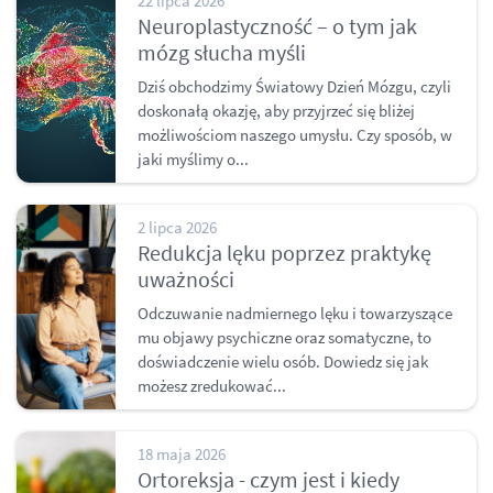
22 lipca 2026
Neuroplastyczność – o tym jak
mózg słucha myśli
Dziś obchodzimy Światowy Dzień Mózgu, czyli
doskonałą okazję, aby przyjrzeć się bliżej
możliwościom naszego umysłu. Czy sposób, w
jaki myślimy o...
2 lipca 2026
Redukcja lęku poprzez praktykę
uważności
Odczuwanie nadmiernego lęku i towarzyszące
mu objawy psychiczne oraz somatyczne, to
doświadczenie wielu osób. Dowiedz się jak
możesz zredukować...
18 maja 2026
Ortoreksja - czym jest i kiedy