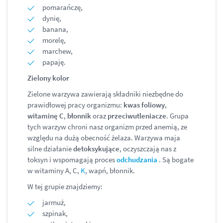
pomarańczę,
dynię,
banana,
morelę,
marchew,
papaję.
Zielony kolor
Zielone warzywa zawierają składniki niezbędne do
prawidłowej pracy organizmu:
kwas foliowy
,
witaminę C
,
błonnik
oraz
przeciwutleniacze
. Grupa
tych warzyw chroni nasz organizm przed anemią, ze
względu na dużą obecność żelaza. Warzywa maja
silne działanie
detoksykujące
, oczyszczają nas z
toksyn i wspomagają proces
odchudzania
. Są bogate
w witaminy A, C,
K
, wapń, błonnik.
W tej grupie znajdziemy:
jarmuż,
szpinak,