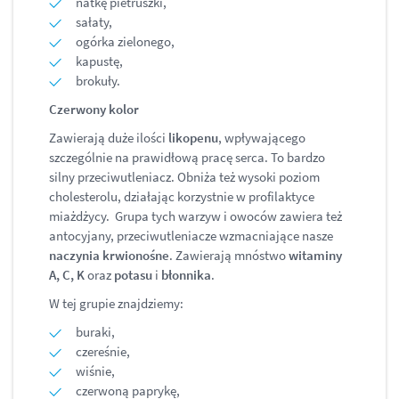
natkę pietruszki,
sałaty,
ogórka zielonego,
kapustę,
brokuły.
Czerwony kolor
Zawierają duże ilości
likopenu
, wpływającego
szczególnie na prawidłową pracę serca. To bardzo
silny przeciwutleniacz. Obniża też wysoki poziom
cholesterolu, działając korzystnie w profilaktyce
miażdżycy. Grupa tych warzyw i owoców zawiera też
antocyjany, przeciwutleniacze wzmacniające nasze
naczynia krwionośne
. Zawierają mnóstwo
witaminy
A, C, K
oraz
potasu
i
błonnika
.
W tej grupie znajdziemy:
buraki,
czereśnie,
wiśnie,
czerwoną paprykę,