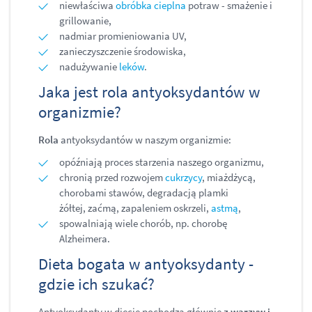
niewłaściwa
obróbka cieplna
potraw - smażenie i
grillowanie,
nadmiar promieniowania UV,
zanieczyszczenie środowiska,
nadużywanie
leków
.
Jaka jest rola antyoksydantów w
organizmie?
Rola
antyoksydantów w naszym organizmie:
opóźniają proces starzenia naszego organizmu,
chronią przed rozwojem
cukrzycy
, miażdżycą,
chorobami stawów, degradacją plamki
żółtej, zaćmą, zapaleniem oskrzeli,
astmą
,
spowalniają wiele chorób, np. chorobę
Alzheimera.
Dieta bogata w antyoksydanty -
gdzie ich szukać?
Antyoksydanty w diecie pochodzą głównie
z warzyw
i