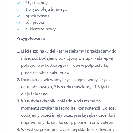
2 łyżki wody
1,5 łyżki oleju lnianego
ząbek czosnku
sól, pieprz
cukier trzcinowy
Przygotowanie
Liście szpinaku delikatnie siekamy i przekładamy do
miseczki. Dodajemy pokrojoną w słupki kalarepkę,
pokrojone w kostkę ogórki i kiwi w półplasterki,
puszkę słodkiej kukurydzy.
Do miseczki wlewamy 2 łyżki ciepłej wody, 2 łyżki
octu jabłkowego, 3 łyżeczki musztardy i 1,5 łyżki
oleju lnianego.
Wszystkie składniki dokładnie mieszamy do
momentu uzyskania jednolitej konsystencji. Do sosu
dodajemy przeciśnięty przez praskę ząbek czosnku i
doprawiamy do smaku solą, pieprzem oraz cukrem.
Wszystkie pokrojone wcześniej składniki zalewamy