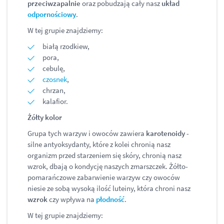
przeciwzapalnie
oraz pobudzają cały nasz
układ
odpornościowy
.
W tej grupie znajdziemy:
białą rzodkiew,
pora,
cebulę,
czosnek
,
chrzan,
kalafior.
Żółty kolor
Grupa tych warzyw i owoców zawiera
karotenoidy
-
silne antyoksydanty, które z kolei chronią nasz
organizm przed starzeniem się skóry, chronią nasz
wzrok, dbają o kondycję naszych zmarszczek. Żółto-
pomarańczowe zabarwienie warzyw czy owoców
niesie ze sobą wysoką ilość luteiny, która chroni nasz
wzrok
czy wpływa na
płodność
.
W tej grupie znajdziemy: