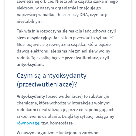
zewnętrznej orbicie. Niestabilna cząstka szuka innego
elektronu w naszym organizmie i znajduje go
najczęściej w białku, tłuszczu czy DNA, czyniąc je
niestabilnymi.
Tak właśnie rozpoczyna się reakcja łańcuchowa czyli
stres oksydacyjny
. Jak zatem przerwać tą sytuację?
Musi pojawić się zewnętrzna cząstka, która będzie
dawcą elektronu, ale sama nie zmieni się w wolny
rodnik. Tą cząstką będzie
przeciwutleniacz, czyli
antyoksydant
.
Czym są antyoksydanty
(przeciwutleniacze)?
Antyoksydanty
(przeciwutleniacze) to substancje
chemiczne, które wchodzą w interakcję z wolnymi
rodnikami i neutralizują je, przez co zapobiegają ich
szkodliwemu działaniu. Dzięki tej sytuacji osiągamy
równowagę
, tzw. homeostazę.
W naszym organizmie funkcjonują zarówno