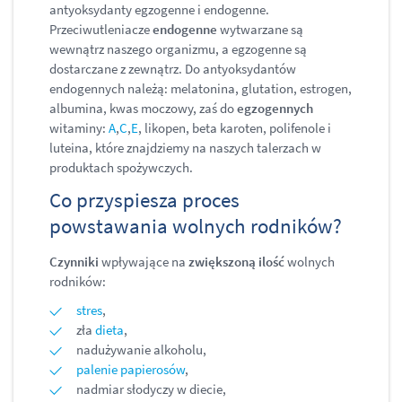
antyoksydanty egzogenne i endogenne.
Przeciwutleniacze
endogenne
wytwarzane są
wewnątrz naszego organizmu, a egzogenne są
dostarczane z zewnątrz. Do antyoksydantów
endogennych należą: melatonina, glutation, estrogen,
albumina, kwas moczowy, zaś do
egzogennych
witaminy:
A
,
C
,
E
, likopen, beta karoten, polifenole i
luteina, które znajdziemy na naszych talerzach w
produktach spożywczych.
Co przyspiesza proces
powstawania wolnych rodników?
Czynniki
wpływające na
zwiększoną ilość
wolnych
rodników:
stres
,
zła
dieta
,
nadużywanie alkoholu,
palenie papierosów
,
nadmiar słodyczy w diecie,