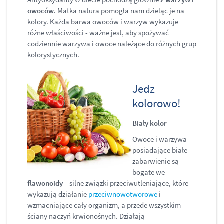
owoców
. Matka natura
pomogła nam dzieląc je na
kolory. Każda barwa owoców i warzyw wykazuje
różne właściwości - ważne jest, aby spożywać
codziennie warzywa i owoce należące do różnych grup
kolorystycznych.
Jedz
kolorowo!
Biały kolor
Owoce i warzywa
posiadające białe
zabarwienie są
bogate we
flawonoidy
– silne związki przeciwutleniające, które
wykazują działanie
przeciwnowotworowe
i
wzmacniające cały organizm, a przede wszystkim
ściany naczyń krwionośnych. Działają