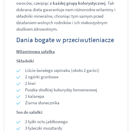
owoców, czerpiąc
z każdej grupy kolorystycznej
. Tak
dobrana dieta gwarantuje nam różnorodne witaminy i
składniki mineralne, chroniąc tym samym przed
działaniem wolnych rodników i ich niekorzystnym
skutkiem zdrowotnym.
Dania bogate w przeciwutleniacze
Witaminowa sałatka
Składniki
Liście świeżego szpinaku (około 2 garści)
2 ogórki gruntowe
2 kiwi
Puszka słodkiej kukurydzy konserwowej
1 kalarepa
Ziarna słonecznika
Sos do sałatki:
2 łyżki octu jabłkowego
3 łyżeczki musztardy