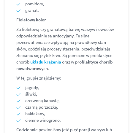
pomidory,
granat.
Fioletowy kolor
Za fioletową czy granatową barwę warzyw i owoców
odpowiedzialnie są
antocyjany
. Te silne
przeciwutleniacze wpływają na prawidłowy stan
skóry, opóźniają procesy starzenia, przeciwdziałają
zlepianiu się płytek krwi. Są pomocne w profilaktyce
chorób
układu krążenia
oraz w
profilaktyce chorób
nowotworowych
.
W tej grupie znajdziemy:
jagody,
śliwki,
czerwoną kapustę,
czarną porzeczkę,
bakłażany,
ciemne winogrono.
Codziennie
powinniśmy jeść
pięć porcji
warzyw lub