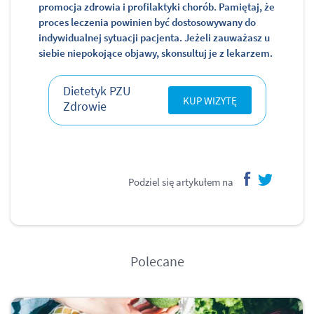
promocja zdrowia i profilaktyki chorób. Pamiętaj, że
proces leczenia powinien być dostosowywany do
indywidualnej sytuacji pacjenta. Jeżeli zauważasz u
siebie niepokojące objawy, skonsultuj je z lekarzem.
Dietetyk PZU
KUP WIZYTĘ
Zdrowie
Podziel się artykułem na
facebook
twitter
Polecane