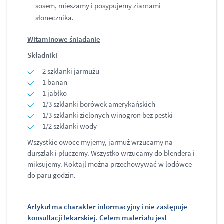
sosem, mieszamy i posypujemy ziarnami
słonecznika.
Witaminowe śniadanie
Składniki
2 szklanki jarmużu
1 banan
1 jabłko
1/3 szklanki borówek amerykańskich
1/3 szklanki zielonych winogron bez pestki
1/2 szklanki wody
Wszystkie owoce myjemy, jarmuż wrzucamy na
durszlak i płuczemy. Wszystko wrzucamy do blendera i
miksujemy. Koktajl można przechowywać w lodówce
do paru godzin.
Artykuł ma charakter informacyjny i nie zastępuje
konsultacji lekarskiej. Celem materiału jest