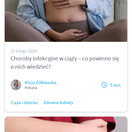
21 lutego 2024
Choroby infekcyjne w ciąży – co powinno się
o nich wiedzieć?
Alicja Żółkiewska
5 min.
Położna
Ciąża i dziecko
Zdrowie kobiety