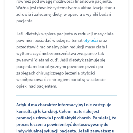
również pod uwagę możliwości finansowe pacjenta.
Ważna jest również systematyczna aktualizacja stanu
zdrowia i zalecanej diety, w oparciu o wyniki badań
pacjenta.
Jeśli dietetyk wspiera pacjenta w redukcji masy ciała
powinien posiadać wiedzę na temat
otyłości
oraz
przedstawić racjonalny plan redukcji masy ciała i
wytłumaczyć niebezpieczeństwa związane z tak
zwanymi ‘dietami cud’. Jeśli dietetyk zajmuje się
pacjentami bariatrycznymi powinien przed i po
zabiegach chirurgicznego leczenia otyłości
współpracować z chirurgiem bariatrą w zakresie
opieki nad pacjentem.
Artykuł ma charakter informacyjny i nie zastępuje
konsultacji lekarskiej. Celem materiału jest
promocja zdrowia i profilaktyki chorób. Pamiętaj, że
proces leczenia powinien być dostosowywany do
indywidualnej sytuacji pacjenta. Jeżeli zauważasz u