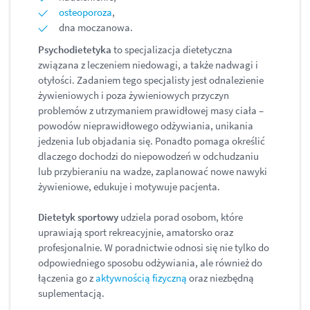
osteoporoza
,
dna moczanowa.
Psychodietetyka
to specjalizacja dietetyczna
związana z leczeniem niedowagi, a także nadwagi i
otyłości. Zadaniem tego specjalisty jest odnalezienie
żywieniowych i poza żywieniowych przyczyn
problemów z utrzymaniem prawidłowej masy ciała –
powodów nieprawidłowego odżywiania, unikania
jedzenia lub objadania się. Ponadto pomaga określić
dlaczego dochodzi do niepowodzeń w odchudzaniu
lub przybieraniu na wadze, zaplanować nowe nawyki
żywieniowe, edukuje i motywuje pacjenta.
Dietetyk sportowy
udziela porad osobom, które
uprawiają sport rekreacyjnie, amatorsko oraz
profesjonalnie. W poradnictwie odnosi się nie tylko do
odpowiedniego sposobu odżywiania, ale również do
łączenia go z
aktywnością fizyczną
oraz niezbędną
suplementacją.