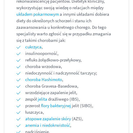
rekonwalescencję pacjentów. Dietetyk kliniczny,
wykorzystując swoją wiedzę o relacjach między
układem pokarmowym
a innymi układami dobiera
diety do określonych schorzeń i stanu ich
zaawansowania u konkretnego chorego. Do tego
specjalisty warto zgłosić się w przypadku zmagania
się z takimi chorobami jak:
cukrzyca
,
insulinooporność,
refluks żołądkowo-przełykowy,
choroba wrzodowa,
niedoczynność i nadczynność tarczycy;
choroba Hashimoto
,
choroba Gravesa-Basedowa,
wrzodziejące zapalenie jelit,
zespół
jelita
drażliwego (IBS),
przerost
flory bakteryjnej
jelit (SIBO),
łuszczyca,
atopowe zapalenie skóry
(AZS),
anemia i niedokrwistość
,
nadciśnienie,