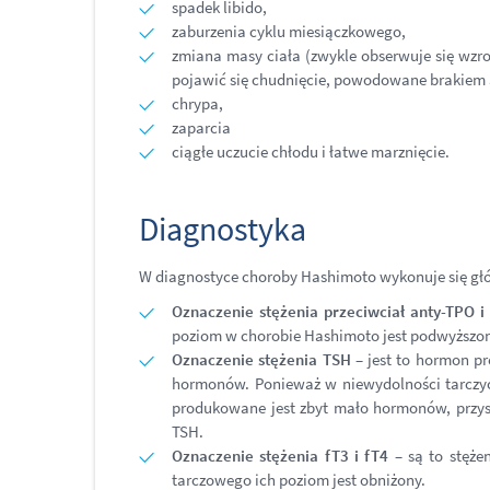
spadek libido,
zaburzenia cyklu miesiączkowego,
zmiana masy ciała (zwykle obserwuje się wzr
pojawić się chudnięcie, powodowane brakiem 
chrypa,
zaparcia
ciągłe uczucie chłodu i łatwe marznięcie.
Diagnostyka
W diagnostyce choroby Hashimoto wykonuje się g
Oznaczenie stężenia przeciwciał anty-TPO i 
poziom w chorobie Hashimoto jest podwyższony.
Oznaczenie stężenia TSH
– jest to hormon p
hormonów. Ponieważ w niewydolności tarczyc
produkowane jest zbyt mało hormonów, przysa
TSH.
Oznaczenie stężenia fT3 i fT4
– są to stęże
tarczowego ich poziom jest obniżony.