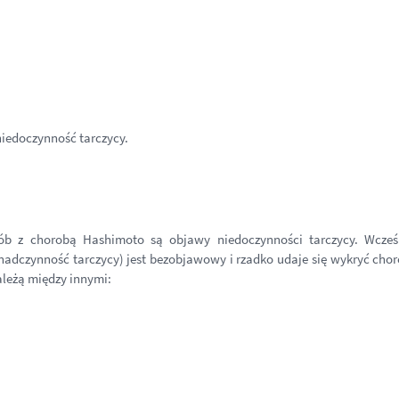
 niedoczynność tarczycy.
b z chorobą Hashimoto są objawy niedoczynności tarczycy. Wcześn
i nadczynność tarczycy) jest bezobjawowy i rzadko udaje się wykryć cho
ależą między innymi: