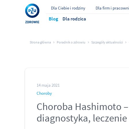
Dla Ciebie i rodziny
Dla firm i pracow
Blog
Dla rodzica
Strona główna
Poradnik o zdrowiu
Szczegóły aktualności
14 maja 2021
Choroby
Choroba Hashimoto –
diagnostyka, leczenie