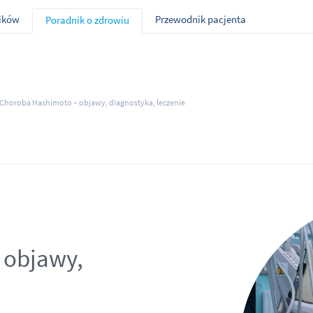
ników
Przewodnik pacjenta
Poradnik o zdrowiu
Choroba Hashimoto – objawy, diagnostyka, leczenie
 objawy,