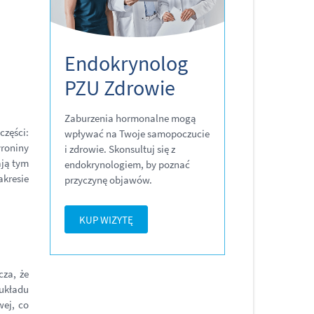
Endokrynolog
PZU Zdrowie
Zaburzenia hormonalne mogą
części:
wpływać na Twoje samopoczucie
yroniny
i zdrowie. Skonsultuj się z
ają tym
endokrynologiem, by poznać
akresie
przyczynę objawów.
KUP WIZYTĘ
za, że
układu
wej, co