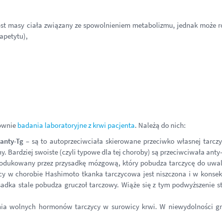
ost masy ciała związany ze spowolnieniem metabolizmu, jednak może 
apetytu),
łównie
badania laboratoryjne z krwi pacjenta
. Należą do nich:
anty-Tg
– są to autoprzeciwciała skierowane przeciwko własnej tarczy
 Bardziej swoiste (czyli typowe dla tej choroby) są przeciwciwała anty
rodukowany przez przysadkę mózgową, który pobudza tarczycę do uwa
y w chorobie Hashimoto tkanka tarczycowa jest niszczona i w konsek
dka stale pobudza gruczoł tarczowy. Wiąże się z tym podwyższenie s
nia wolnych hormonów tarczycy w surowicy krwi. W niewydolności gr