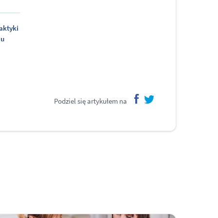
aktyki
 u
Podziel się artykułem na
facebook
twitter