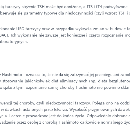
ą tarczycy stężenie TSH może być obniżone, a fT3 i fT4 podwyższone. 
bserwuje się parametry typowe dla niedoczynności (czyli wzrost TSH i
wykonanie USG tarczycy oraz w przypadku wykrycia zmian w budowie t
BAC). Ich wykonanie nie zawsze jest konieczne i często rozpoznanie m
aboratoryjnych.
 Hashimoto – oznacza to, że nie da się zatrzymać jej przebiegu ani zapob
stosowanie jakichkolwiek diet eliminacyjnych (np. dieta bezgluten
wiązku z tym rozpoznanie samej choroby Hashimoto nie powinno skła
wencji tej choroby, czyli niedoczynności tarczycy. Polega ono na cod
 w dawkach ustalonych przez lekarza. Wysokość przyjmowanych dawek 
życia. Leczenie prowadzone jest do końca życia. Odpowiednio dobrane 
adzenie przez osobę z chorobą Hashimoto całkowicie normalnego życi