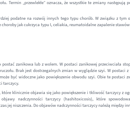
ołu. Termin „przewlekłe” oznacza, że wszystkie te zmiany następują p
ziej podatne na rozwój innych tego typu chorób. W związku z tym o
 choroby jak cukrzyca typu I, celiakia, reumatoidalne zapalenie stawów
o postać zanikowa lub z wolem. W postaci zanikowej przeciwciała st
ruczołu. Brak jest dostrzegalnych zmian w wyglądzie szyi. W postaci 
 może być widoczne jako powiększenie obwodu szyi. Obie te postaci z
i tarczycy.
które klinicznie objawia się jako powiększenie i tkliwość tarczycy z o
bjawy nadczynności tarczycy (hashitoxicosis), które spowodow
s jej niszczenia. Do objawów nadczynności tarczycy należą między in