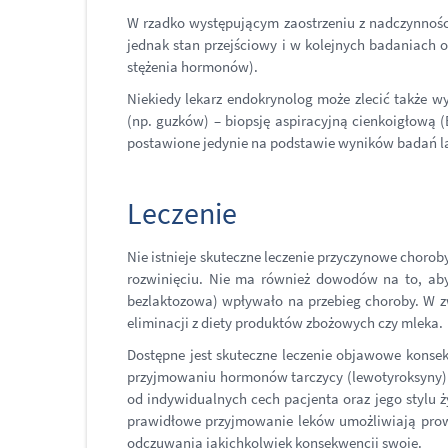
W rzadko występującym zaostrzeniu z nadczynności
jednak stan przejściowy i w kolejnych badaniach o
stężenia hormonów).
Niekiedy lekarz endokrynolog może zlecić także 
(np. guzków) – biopsję aspiracyjną cienkoigłową (
postawione jedynie na podstawie wyników badań l
Leczenie
Nie istnieje skuteczne leczenie przyczynowe choroby
rozwinięciu. Nie ma również dowodów na to, aby 
bezlaktozowa) wpływało na przebieg choroby. W z
eliminacji z diety produktów zbożowych czy mleka.
Dostępne jest skuteczne leczenie objawowe konsek
przyjmowaniu hormonów tarczycy (lewotyroksyny)
od indywidualnych cech pacjenta oraz jego stylu 
prawidłowe przyjmowanie leków umożliwiają prow
odczuwania jakichkolwiek konsekwencji swoje.