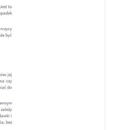
Jest to
 spadek
arczycy
oże być
iec jej
owa czy
niać do
ziennym
zależy
dawki i
a, bez