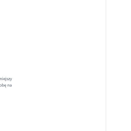
iejszy
robę na