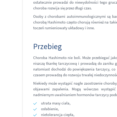
ostatecznie prowadzi do niewydolności tego grucz
choroba rozwija się przez długi czas.
Osoby z chorobami autoimmunologicznymi są bard
chorobą Hashimoto często chorują również na takie
toczeń rumieniowaty układowy i inne.
Przebieg
Choroba Hashimoto nie boli. Może przebiegać jak
niszczą tkankę tarczycową i prowadzą do zaniku g
natomiast dochodzi do powiększenia tarczycy, co
czasem prowadzą do rozwoju trwałej niedoczynnośc
Niekiedy może wystąpić nagłe zaostrzenie choroby, 
objawami zapalenia. Mogą wówczas wystąpić o
nadmiernym uwalnianiem hormonów tarczycy podcza
utrata masy ciała,
osłabienie,
nietolerancja ciepła,