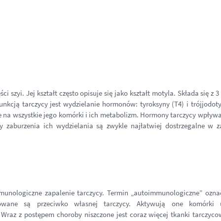
 szyi. Jej kształt często opisuje się jako kształt motyla. Składa się z 3 
nkcją tarczycy jest wydzielanie hormonów: tyroksyny (T4) i trójjodot
e na wszystkie jego komórki i ich metabolizm. Hormony tarczycy wpływ
 zaburzenia ich wydzielania są zwykle najłatwiej dostrzegalne w z
munologiczne zapalenie tarczycy. Termin „autoimmunologiczne” oznac
erowane są przeciwko własnej tarczycy. Aktywują one komórki 
 Wraz z postępem choroby niszczone jest coraz więcej tkanki tarczyco