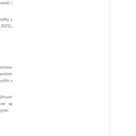
owoli i
soby z
 (RZS),
opniowo
z wolem
wykle z
gólnymi
ane są
nymi: