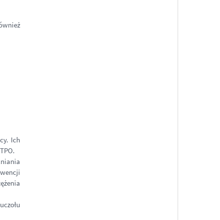
również
cy. Ich
-TPO.
lniania
wencji
tężenia
uczołu