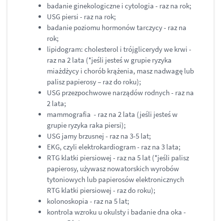
badanie ginekologiczne i cytologia - raz na rok;
USG piersi - raz na rok;
badanie poziomu hormonów tarczycy - raz na
rok;
lipidogram: cholesterol i trójglicerydy we krwi -
raz na 2 lata (*jeśli jesteś w grupie ryzyka
miażdżycy i chorób krążenia, masz nadwagę lub
palisz papierosy – raz do roku);
USG przezpochwowe narządów rodnych - raz na
2 lata;
mammografia - raz na 2 lata (jeśli jesteś w
grupie ryzyka raka piersi);
USG jamy brzusnej - raz na 3-5 lat;
EKG, czyli elektrokardiogram - raz na 3 lata;
RTG klatki piersiowej - raz na 5 lat (*jeśli palisz
papierosy, używasz nowatorskich wyrobów
tytoniowych lub papierosów elektronicznych
RTG klatki piersiowej - raz do roku);
kolonoskopia - raz na 5 lat;
kontrola wzroku u okulsty i badanie dna oka -