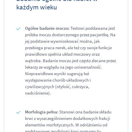
każdym wieku
Ogólne badanie moczu:
Testowi poddawana jest
próbka moczu dostarczonego przez pacjentkę. Na
jej podstawie wywnioskować można, jak
przebiega praca nerek, ale też czy swoje funkcje
prawidłowo spełnia układ moczowy oraz
wątroba. Badanie moczu jest często zlecane przez
lekarzy ze względu na jego uniwersalność.
Nieprawidłowe wyniki sugerują też
występowanie chorób układowych i
cywilizacyjnych (otyłość, cukrzyca,
nadciśnienie).
Morfologia pełna:
Stanowi ona badanie składu
krwi z wyszczególnieniem dodatkowych frakcji
elementów morfotycznych. W odróżnieniu od
podstawowej morfologii krwi poznamy tu