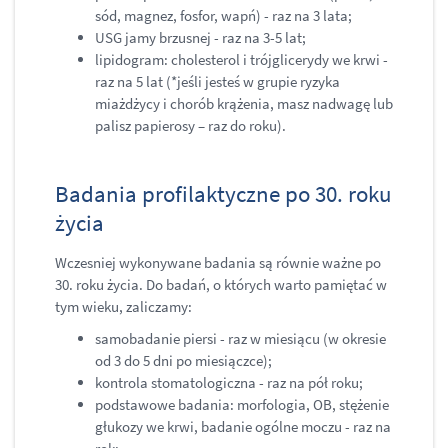
sód, magnez, fosfor, wapń) - raz na 3 lata;
USG jamy brzusnej - raz na 3-5 lat;
lipidogram: cholesterol i trójglicerydy we krwi -
raz na 5 lat (*jeśli jesteś w grupie ryzyka
miażdżycy i chorób krążenia, masz nadwagę lub
palisz papierosy – raz do roku).
Badania profilaktyczne po 30. roku
życia
Wczesniej wykonywane badania są równie ważne po
30. roku życia. Do badań, o których warto pamiętać w
tym wieku, zaliczamy:
samobadanie piersi - raz w miesiącu (w okresie
od 3 do 5 dni po miesiączce);
kontrola stomatologiczna - raz na pół roku;
podstawowe badania: morfologia, OB, stężenie
głukozy we krwi, badanie ogólne moczu - raz na