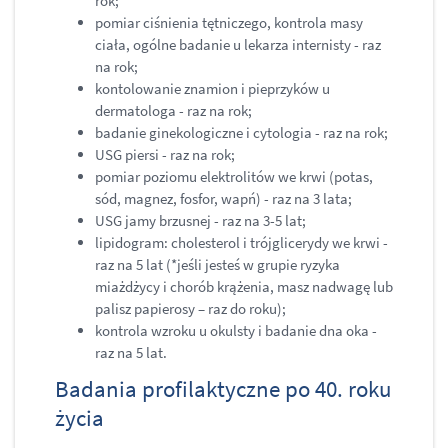
rok;
pomiar ciśnienia tętniczego, kontrola masy
ciała, ogólne badanie u lekarza internisty - raz
na rok;
kontolowanie znamion i pieprzyków u
dermatologa - raz na rok;
badanie ginekologiczne i cytologia - raz na rok;
USG piersi - raz na rok;
pomiar poziomu elektrolitów we krwi (potas,
sód, magnez, fosfor, wapń) - raz na 3 lata;
USG jamy brzusnej - raz na 3-5 lat;
lipidogram: cholesterol i trójglicerydy we krwi -
raz na 5 lat (*jeśli jesteś w grupie ryzyka
miażdżycy i chorób krążenia, masz nadwagę lub
palisz papierosy – raz do roku);
kontrola wzroku u okulsty i badanie dna oka -
raz na 5 lat.
Badania profilaktyczne po 40. roku
życia