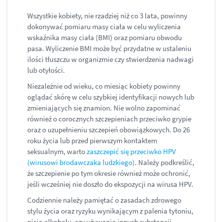
Wszystkie kobiety, nie rzadziej niż co 3 lata, powinny
dokonywać pomiaru masy ciała w celu wyliczenia
wskaźnika masy ciała (BMI) oraz pomiaru obwodu
pasa. Wyliczenie BMI może być przydatne w ustaleniu
ilości tłuszczu w organizmie czy stwierdzenia nadwagi
lub otyłości.
Niezależnie od wieku, co miesiąc kobiety powinny
oglądać skórę w celu szybkiej identyfikacji nowych lub
zmieniających się znamion. Nie wolno zapominać
również o corocznych szczepieniach przeciwko grypie
oraz o uzupełnieniu szczepień obowiązkowych. Do 26
roku życia lub przed pierwszym kontaktem
seksualnym, warto
zaszczepić się przeciwko HPV
(wirusowi brodawczaka ludzkiego)
. Należy podkreślić,
że szczepienie po tym okresie również może ochronić,
jeśli wcześniej nie doszło do ekspozycji na wirusa HPV.
Codziennie należy pamiętać o zasadach zdrowego
stylu życia oraz ryzyku wynikającym z palenia tytoniu,
picia alkoholu, czy używania innych substancji