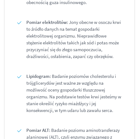
obecnością guza insulinowego.
Pomiar elektrolitów:
Jony obecne w osoczu krwi
to źródło danych na temat gospodarki
elektrolitowej organizmu. Nieprawidłowe
stężenie elektrolitów takich jak sód i potas może
przyczyniać się do złego samopoczucia,
drażliwości, osłabienia, zaparć czy obrzęków.
Lipidogram:
Badanie poziomów cholesterolu i
trójglicerydów jest ważne ze względu na
możliwość oceny gospodarki tłuszczowej
organizmu. Na podstawie testów krwi jesteśmy w
stanie określić ryzyko miażdżycy i jej
konsekwencji, w tym udaru lub zawału serca.
Pomiar ALT:
Badanie poziomu aminotransferazy
alaninowej (ALT), czyli enzymu związanego z