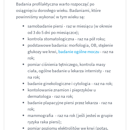
Badania profilaktyczna warto rozpocząć po
osiągnięciu dorosłego wieku. Badaniami, które
powinniśmy wykonać w tym wieku są:
samobadanie piersi - raz w miesiącu (w okresie
od 3 do 5 dni po miesiączce);
kontrola stomatologiczna - raz na pół roku;
podstawowe badania: morfologia, OB, stężenie
głukozy we krwi,
badanie ogólne moczu
- raz na
rok;
pomiar ciśnienia tętniczego, kontrola masy
ciała, ogólne badanie u lekarza internisty - raz
na rok;
badanie ginekologiczne i cytologia - raz na rok;
kontolowanie znamion i pieprzyków u
dermatologa - raz na rok;
badanie plapacyjne piersi przez lekarza - raz na
rok;
mammografia - raz na rok (jeśli jesteś w grupie
ryzyka raka piersi);
pomiar poziomu elektrolitów we krwi (potas,