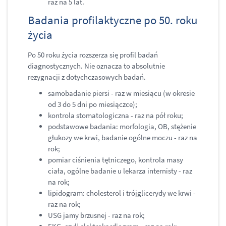
raz na 5 lat.
Badania profilaktyczne po 50. roku
życia
Po 50 roku życia rozszerza się profil badań
diagnostycznych. Nie oznacza to absolutnie
rezygnacji z dotychczasowych badań.
samobadanie piersi - raz w miesiącu (w okresie
od 3 do 5 dni po miesiączce);
kontrola stomatologiczna - raz na pół roku;
podstawowe badania: morfologia, OB, stężenie
głukozy we krwi, badanie ogólne moczu - raz na
rok;
pomiar ciśnienia tętniczego, kontrola masy
ciała, ogólne badanie u lekarza internisty - raz
na rok;
lipidogram: cholesterol i trójglicerydy we krwi -
raz na rok;
USG jamy brzusnej - raz na rok;