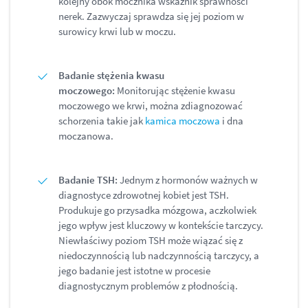
kolejny obok mocznika wskaźnik sprawności
nerek. Zazwyczaj sprawdza się jej poziom w
surowicy krwi lub w moczu.
Badanie stężenia kwasu
moczowego:
Monitorując stężenie kwasu
moczowego we krwi, można zdiagnozować
schorzenia takie jak
kamica moczowa
i dna
moczanowa.
Badanie TSH:
Jednym z hormonów ważnych w
diagnostyce zdrowotnej kobiet jest TSH.
Produkuje go przysadka mózgowa, aczkolwiek
jego wpływ jest kluczowy w kontekście tarczycy.
Niewłaściwy poziom TSH może wiązać się z
niedoczynnością lub nadczynnością tarczycy, a
jego badanie jest istotne w procesie
diagnostycznym problemów z płodnością.