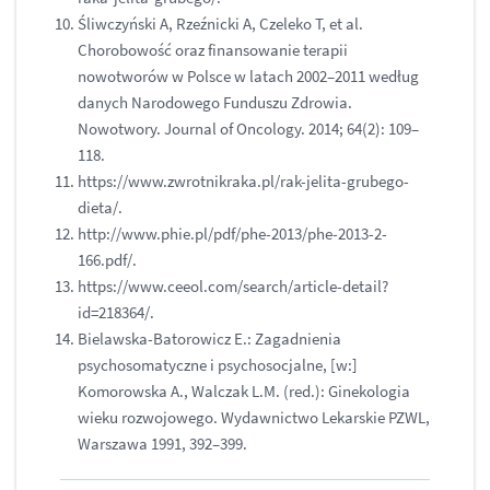
Śliwczyński A, Rzeźnicki A, Czeleko T, et al.
Chorobowość oraz finansowanie terapii
nowotworów w Polsce w latach 2002–2011 według
danych Narodowego Funduszu Zdrowia.
Nowotwory. Journal of Oncology. 2014; 64(2): 109–
118.
https://www.zwrotnikraka.pl/rak-jelita-grubego-
dieta/.
http://www.phie.pl/pdf/phe-2013/phe-2013-2-
166.pdf/.
https://www.ceeol.com/search/article-detail?
id=218364/.
Bielawska-Batorowicz E.: Zagadnienia
psychosomatyczne i psychosocjalne, [w:]
Komorowska A., Walczak L.M. (red.): Ginekologia
wieku rozwojowego. Wydawnictwo Lekarskie PZWL,
Warszawa 1991, 392–399.