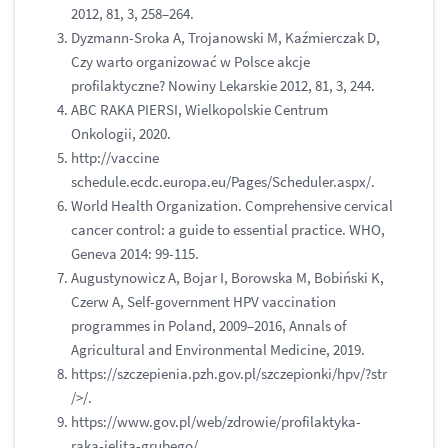
2012, 81, 3, 258–264.
Dyzmann-Sroka A, Trojanowski M, Kaźmierczak D,
Czy warto organizować w Polsce akcje
profilaktyczne? Nowiny Lekarskie 2012, 81, 3, 244.
ABC RAKA PIERSI, Wielkopolskie Centrum
Onkologii, 2020.
http://vaccine
schedule.ecdc.europa.eu/Pages/Scheduler.aspx/.
World Health Organization. Comprehensive cervical
cancer control: a guide to essential practice. WHO,
Geneva 2014: 99-115.
Augustynowicz A, Bojar I, Borowska M, Bobiński K,
Czerw A, Self-government HPV vaccination
programmes in Poland, 2009–2016, Annals of
Agricultural and Environmental Medicine, 2019.
https://szczepienia.pzh.gov.pl/szczepionki/hpv/?str
/>/.
https://www.gov.pl/web/zdrowie/profilaktyka-
raka-jelita-grubego/.