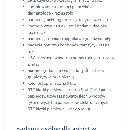
EKG, czyli elektrokardiogram - raz na rok;
kontolowanie znamion i pieprzyków u
dermatologa - raz na rok;
badanie ginekologiczne i cytologia - raz na rok;
kontrola wzroku u okulsty i badanie dna oka -
raz na rok;
badanie ciśnienia śródgałkowego - raz na rok;
badanie poziomu hormonów tarczycy - raz na
rok;
USG przezpochwowe narządów rodnych - raz na
2 lata;
mammografia - raz na 2 lata (jeśli jesteś w
grupie ryzyka raka piersi);
kolonoskopia - raz na 5 lat;
RTG klatki piersiowej - raz na 5 lat (*jeśli palisz
papierosy, używasz nowatorskich wyrobów
tytoniowych lub papierosów elektronicznych
RTG klatki piersiowej - raz do roku).
Badania ogólne dla kobiet w