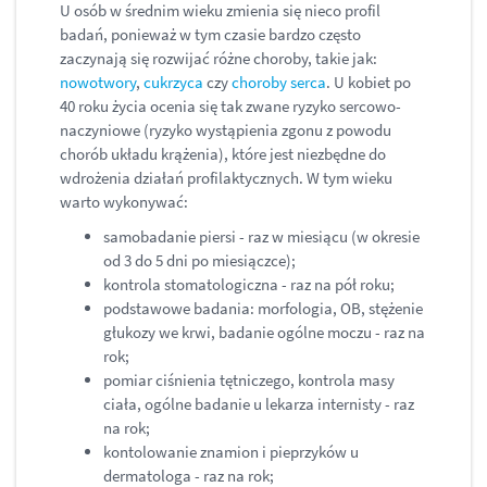
U osób w średnim wieku zmienia się nieco profil
badań, ponieważ w tym czasie bardzo często
zaczynają się rozwijać różne choroby, takie jak:
nowotwory
,
cukrzyca
czy
choroby serca
. U kobiet po
40 roku życia ocenia się tak zwane ryzyko sercowo-
naczyniowe (ryzyko wystąpienia zgonu z powodu
chorób układu krążenia), które jest niezbędne do
wdrożenia działań profilaktycznych. W tym wieku
warto wykonywać:
samobadanie piersi - raz w miesiącu (w okresie
od 3 do 5 dni po miesiączce);
kontrola stomatologiczna - raz na pół roku;
podstawowe badania: morfologia, OB, stężenie
głukozy we krwi, badanie ogólne moczu - raz na
rok;
pomiar ciśnienia tętniczego, kontrola masy
ciała, ogólne badanie u lekarza internisty - raz
na rok;
kontolowanie znamion i pieprzyków u
dermatologa - raz na rok;