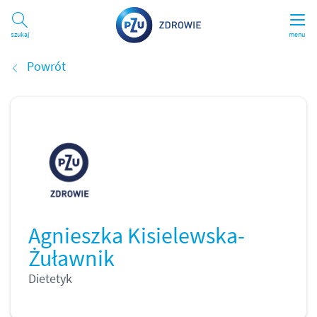
Szukaj
menu
Powrót
Agnieszka Kisielewska-
Żuławnik
Dietetyk