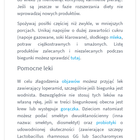
Jeśli są jeszcze w fazie rozszerzania diety nie
wprowadzaj nowych produktów.
Spożywaj posiłki częściej niż zwykle, w mniejszych
porcjach. Unikaj napojów o dużej zawartości cukru
(napoje gazowane, soki klarowane), słodkiego
mleka
,
potraw ciężkostrawnych i smażonych. Listę
produktów zalecanych i niezalecanych podczas
biegunki możesz sprawdzić
tutaj
.
Pomocne leki
W celu złagodzenia
objawów
możesz przyjąć lek
zawierający loperamid, szczególnie jeśli biegunka jest
wodnista. Bezwzględnie nie stosuj tych leków na
własną rękę, jeśli w treści biegunkowej obecna jest
krew lub występuje
gorączka
. Dzieciom natomiast
możesz podać smektyn dwuoktanościenny (inna
nazwa: smektyn, diosmektyt) oraz
probiotyki
o
udowodnionej skuteczności (zawierające szczepy
Lactobacillus rhamnosus GG lub Saccharomyces