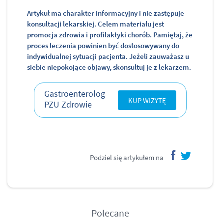
Artykuł ma charakter informacyjny i nie zastępuje
konsultacji lekarskiej. Celem materiału jest
promocja zdrowia i profilaktyki chorób. Pamiętaj, że
proces leczenia powinien być dostosowywany do
indywidualnej sytuacji pacjenta. Jeżeli zauważasz u
siebie niepokojące objawy, skonsultuj je z lekarzem.
Gastroenterolog
KUP WIZYTĘ
PZU Zdrowie
Podziel się artykułem na
facebook
twitter
Polecane