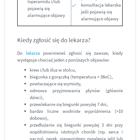
loperamidu i/lub
konsultacja lekarska
pojawią się
jeśli pojawią się
alarmujące objawy
alarmujące objawy
Kiedy zgłosić się do lekarza?
Do
lekarza
powinieneś zgłosić się zawsze, kiedy
występuje chociaż jeden z poniższych objawów:
krew i/lub śluz w stolcu,
biegunka z gorączką (temperatura > 38oC),
powtarzające się wymioty,
odmowa przyjmowania płynów (głównie
dzieci),
przewlekanie się biegunki powyżej 7 dni,
bardzo liczne wodniste wypróżnienia (>10
dobowo),
przedłużanie się biegunki powyżej 3 dni przy
współistnieniu istotnych chorób (np. serca i
naczyń, nerek, nieswoistego zapalenia jelit lub