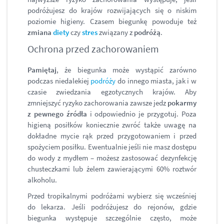
podróżujesz do krajów rozwijających się o niskim
poziomie higieny. Czasem biegunkę powoduje też
zmiana
diety
czy
stres
związany z
podróżą
.
Ochrona przed zachorowaniem
Pamiętaj
, że biegunka może wystąpić zarówno
podczas niedalekiej
podróży
do innego miasta, jak i w
czasie zwiedzania egzotycznych krajów. Aby
zmniejszyć ryzyko zachorowania zawsze jedz
pokarmy
z pewnego źródła
i odpowiednio je przygotuj. Poza
higieną posiłków koniecznie zwróć także uwagę na
dokładne mycie rąk przed przygotowaniem i przed
spożyciem posiłku. Ewentualnie jeśli nie masz dostępu
do wody z mydłem – możesz zastosować dezynfekcję
chusteczkami lub żelem zawierającymi 60% roztwór
alkoholu.
Przed tropikalnymi podróżami wybierz się wcześniej
do lekarza. Jeśli podróżujesz do rejonów, gdzie
biegunka występuje
szczególnie często, może