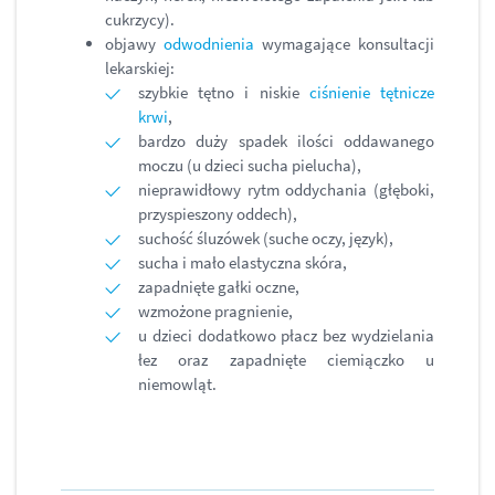
cukrzycy).
objawy
odwodnienia
wymagające konsultacji
lekarskiej:
szybkie tętno i niskie
ciśnienie tętnicze
krwi
,
bardzo duży spadek ilości oddawanego
moczu (u dzieci sucha pielucha),
nieprawidłowy rytm oddychania (głęboki,
przyspieszony oddech),
suchość śluzówek (suche oczy, język),
sucha i mało elastyczna skóra,
zapadnięte gałki oczne,
wzmożone pragnienie,
u dzieci dodatkowo płacz bez wydzielania
łez oraz zapadnięte ciemiączko u
niemowląt.