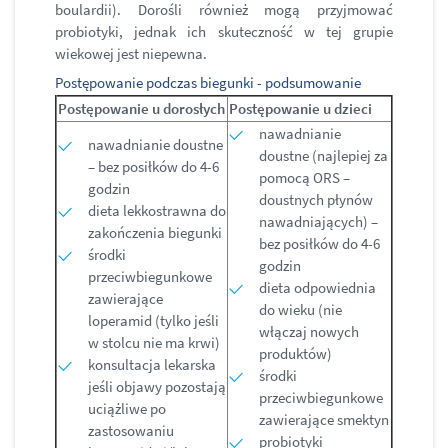
boulardii). Dorośli również mogą przyjmować
probiotyki, jednak ich skuteczność w tej grupie
wiekowej jest niepewna.
Postępowanie podczas biegunki - podsumowanie
Postępowanie u dorosłych
Postępowanie u dzieci
nawadnianie
nawadnianie doustne
doustne (najlepiej za
– bez posiłków do 4-6
pomocą ORS –
godzin
doustnych płynów
dieta lekkostrawna do
nawadniających) –
zakończenia biegunki
bez posiłków do 4-6
środki
godzin
przeciwbiegunkowe
dieta odpowiednia
zawierające
do wieku (nie
loperamid (tylko jeśli
włączaj nowych
w stolcu nie ma krwi)
produktów)
konsultacja lekarska
środki
jeśli objawy pozostają
przeciwbiegunkowe
uciążliwe po
zawierające smektyn
zastosowaniu
probiotyki