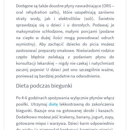
Dostępne są także doustne płyny nawadniające (ORS –
oral rehydration salts), które uzupełniają zarówno
straty wody, jak i elektrolitów (soli). Świetnie
sprawdzają się u dzieci i u dorosłych. Podawaj je
maksymalnie schłodzone, małymi porcjami (podane
na ciepło w dużej ilości mogą powodować odruch
wymiotny). Aby zachęcić dziecko do picia możesz
zastosować preparaty smakowe. Nieświadomi rodzice
często błędnie zwlekają z podaniem płynu do
konsultacji lekarskiej – nigdy nie czekaj i natychmiast
zacznij pojenie! U dzieci jest ono szczególnie ważne,
ponieważ są bardziej podatne na odwodnienie.
Dieta podczas biegunki
Po 4-6 godzinach spożywania wyłącznie płynów włącz
posiłki. Utrzymaj
dietę
lekkostrawną do zakończenia
biegunki. Bazuje ona na gotowanej skrobi i kaszach.
Dodatkowo możesz jeść krakersy, banany, jogurt, zupy,
gotowane mięso i warzywa. Dzieci karm odpowiednio
do wieku (u niemowląt kontynuuj karmienie piersią).