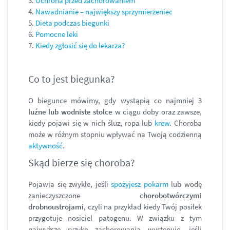
3.
Ochrona przed zachorowaniem
4.
Nawadnianie – największy sprzymierzeniec
5.
Dieta podczas biegunki
6.
Pomocne leki
7.
Kiedy zgłosić się do lekarza?
Co to jest biegunka?
O biegunce mówimy, gdy wystąpią co najmniej 3
luźne lub wodniste stolce
w ciągu doby oraz zawsze,
kiedy pojawi się w nich śluz, ropa lub
krew
. Choroba
może w różnym stopniu wpływać na Twoją codzienną
aktywność
.
Skąd bierze się choroba?
Pojawia się zwykle, jeśli
spożyjesz pokarm
lub wodę
zanieczyszczone
chorobotwórczymi
drobnoustrojami
, czyli na przykład kiedy Twój posiłek
przygotuje nosiciel patogenu. W związku z tym
najwyższe ryzyko zachorowania występuje, jeśli