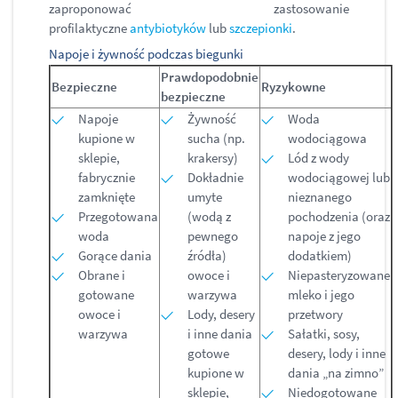
zaproponować zastosowanie
profilaktyczne
antybiotyków
lub
szczepionki
.
Napoje i żywność podczas biegunki
Prawdopodobnie
Bezpieczne
Ryzykowne
bezpieczne
Napoje
Żywność
Woda
kupione w
sucha (np.
wodociągowa
sklepie,
krakersy)
Lód z wody
fabrycznie
Dokładnie
wodociągowej lub
zamknięte
umyte
nieznanego
Przegotowana
(wodą z
pochodzenia (oraz
woda
pewnego
napoje z jego
Gorące dania
źródła)
dodatkiem)
Obrane i
owoce i
Niepasteryzowane
gotowane
warzywa
mleko i jego
owoce i
Lody, desery
przetwory
warzywa
i inne dania
Sałatki, sosy,
gotowe
desery, lody i inne
kupione w
dania „na zimno”
sklepie,
Niedogotowane