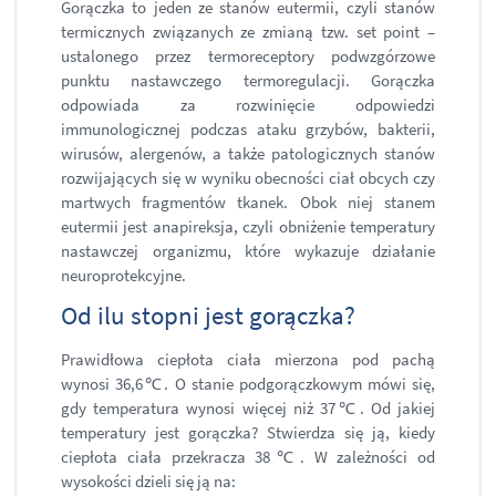
Gorączka to jeden ze stanów eutermii, czyli stanów
termicznych związanych ze zmianą tzw. set point –
ustalonego przez termoreceptory podwzgórzowe
punktu nastawczego termoregulacji. Gorączka
odpowiada za rozwinięcie odpowiedzi
immunologicznej podczas ataku grzybów, bakterii,
wirusów, alergenów, a także patologicznych stanów
rozwijających się w wyniku obecności ciał obcych czy
martwych fragmentów tkanek. Obok niej stanem
eutermii jest anapireksja, czyli obniżenie temperatury
nastawczej organizmu, które wykazuje działanie
neuroprotekcyjne.
Od ilu stopni jest gorączka?
Prawidłowa ciepłota ciała mierzona pod pachą
wynosi 36,6℃. O stanie podgorączkowym mówi się,
gdy temperatura wynosi więcej niż 37℃. Od jakiej
temperatury jest gorączka? Stwierdza się ją, kiedy
ciepłota ciała przekracza 38℃. W zależności od
wysokości dzieli się ją na: