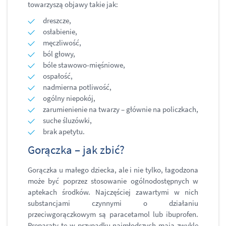
towarzyszą objawy takie jak:
dreszcze,
osłabienie,
męczliwość,
ból głowy,
bóle stawowo-mięśniowe,
ospałość,
nadmierna potliwość,
ogólny niepokój,
zarumienienie na twarzy – głównie na policzkach,
suche śluzówki,
brak apetytu.
Gorączka – jak zbić?
Gorączka u małego dziecka, ale i nie tylko, łagodzona
może być poprzez stosowanie ogólnodostępnych w
aptekach środków. Najczęściej zawartymi w nich
substancjami czynnymi o działaniu
przeciwgorączkowym są paracetamol lub ibuprofen.
Preparaty te w przypadku najmłodszych mają zwykle