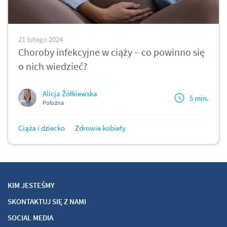
21 lutego 2024
Choroby infekcyjne w ciąży – co powinno się
o nich wiedzieć?
Alicja Żółkiewska
5 min.
Położna
Ciąża i dziecko
Zdrowie kobiety
KIM JESTEŚMY
SKONTAKTUJ SIĘ Z NAMI
SOCIAL MEDIA