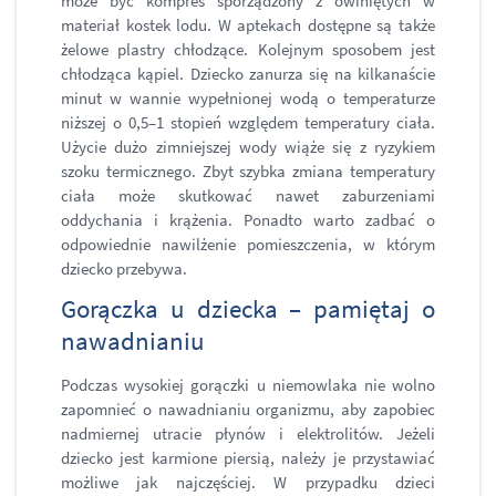
może być kompres sporządzony z owiniętych w
materiał kostek lodu. W aptekach dostępne są także
żelowe plastry chłodzące. Kolejnym sposobem jest
chłodząca kąpiel. Dziecko zanurza się na kilkanaście
minut w wannie wypełnionej wodą o temperaturze
niższej o 0,5–1 stopień względem temperatury ciała.
Użycie dużo zimniejszej wody wiąże się z ryzykiem
szoku termicznego. Zbyt szybka zmiana temperatury
ciała może skutkować nawet zaburzeniami
oddychania i krążenia. Ponadto warto zadbać o
odpowiednie nawilżenie pomieszczenia, w którym
dziecko przebywa.
Gorączka u dziecka – pamiętaj o
nawadnianiu
Podczas wysokiej gorączki u niemowlaka nie wolno
zapomnieć o nawadnianiu organizmu, aby zapobiec
nadmiernej utracie płynów i elektrolitów. Jeżeli
dziecko jest karmione piersią, należy je przystawiać
możliwe jak najczęściej. W przypadku dzieci