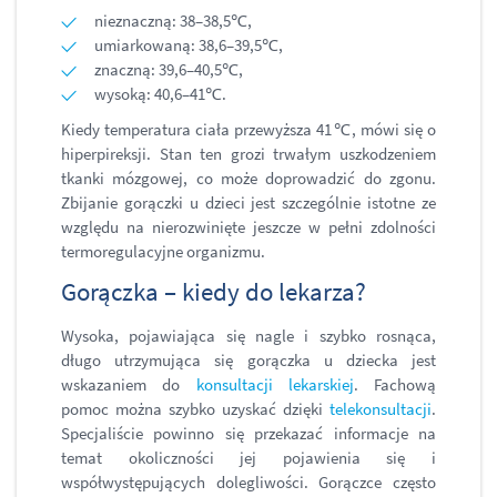
nieznaczną: 38–38,5℃,
umiarkowaną: 38,6–39,5℃,
znaczną: 39,6–40,5℃,
wysoką: 40,6–41℃.
Kiedy temperatura ciała przewyższa 41℃, mówi się o
hiperpireksji. Stan ten grozi trwałym uszkodzeniem
tkanki mózgowej, co może doprowadzić do zgonu.
Zbijanie gorączki u dzieci jest szczególnie istotne ze
względu na nierozwinięte jeszcze w pełni zdolności
termoregulacyjne organizmu.
Gorączka – kiedy do lekarza?
Wysoka, pojawiająca się nagle i szybko rosnąca,
długo utrzymująca się gorączka u dziecka jest
wskazaniem do
konsultacji lekarskiej
. Fachową
pomoc można szybko uzyskać dzięki
telekonsultacji
.
Specjaliście powinno się przekazać informacje na
temat okoliczności jej pojawienia się i
współwystępujących dolegliwości. Gorączce często