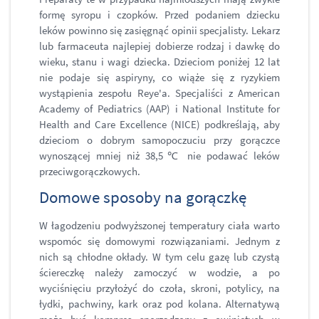
formę syropu i czopków. Przed podaniem dziecku
leków powinno się zasięgnąć opinii specjalisty. Lekarz
lub farmaceuta najlepiej dobierze rodzaj i dawkę do
wieku, stanu i wagi dziecka. Dzieciom poniżej 12 lat
nie podaje się aspiryny, co wiąże się z ryzykiem
wystąpienia zespołu Reye'a. Specjaliści z American
Academy of Pediatrics (AAP) i National Institute for
Health and Care Excellence (NICE) podkreślają, aby
dzieciom o dobrym samopoczuciu przy gorączce
wynoszącej mniej niż 38,5℃ nie podawać leków
przeciwgorączkowych.
Domowe sposoby na gorączkę
W łagodzeniu podwyższonej temperatury ciała warto
wspomóc się domowymi rozwiązaniami. Jednym z
nich są chłodne okłady. W tym celu gazę lub czystą
ściereczkę należy zamoczyć w wodzie, a po
wyciśnięciu przyłożyć do czoła, skroni, potylicy, na
łydki, pachwiny, kark oraz pod kolana. Alternatywą