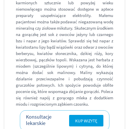
karmionych sztucznie lub powyżej wieku
niemowlęcego można stosować dostępne w aptece
preparaty uzupełniające elektrolity. Małemu
pacjentowi można także podawać niegazowaną wodę
mineralną czy ziołowe mikstury. Skutecznym środkiem
na gorączkę jest sok z owoców jeżyny lub czarnego
bzu i napar z jego kwiatów. Sprawdzi się też napar z
kwiatostanu lipy bądź wiązówki oraz odwar z owoców
berberysu, kwiatów słonecznika, dzikiej róży, kory
wierzbowej, pączków topoli. Wskazana jest herbata z
miodem (szczególnie lipowym) i cytryną, do której
można dodać sok malinowy. Maliny wykazują
działanie przeciwzapalne i pobudzają czynność
gruczołów potowych. Ich spożycie powoduje obfite
pocenie się, które wspomaga zbijanie gorączki. Poleca
się również napój z gorącego mleka z dodatkiem
miodu i rozgniecionym ząbkiem czosnku.
Konsultacje
KUP WIZYTĘ
lekarskie