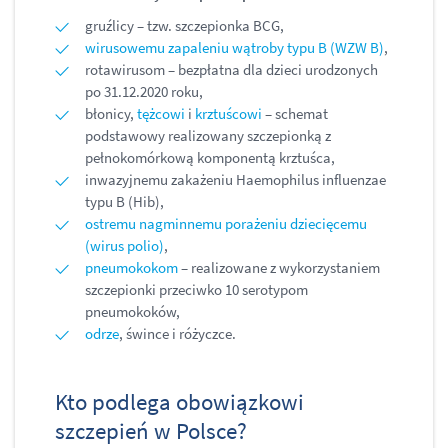
gruźlicy – tzw. szczepionka BCG,
wirusowemu zapaleniu wątroby typu B (WZW B)
,
rotawirusom – bezpłatna dla dzieci urodzonych
po 31.12.2020 roku,
błonicy,
tężcowi
i
krztuścowi
– schemat
podstawowy realizowany szczepionką z
pełnokomórkową komponentą krztuśca,
inwazyjnemu zakażeniu Haemophilus influenzae
typu B (Hib),
ostremu nagminnemu porażeniu dziecięcemu
(wirus polio)
,
pneumokokom
– realizowane z wykorzystaniem
szczepionki przeciwko 10 serotypom
pneumokoków,
odrze
, śwince i różyczce.
Kto podlega obowiązkowi
szczepień w Polsce?