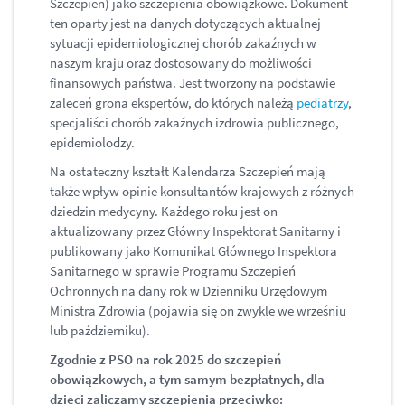
Szczepień) jako szczepienia obowiązkowe. Dokument
ten oparty jest na danych dotyczących aktualnej
sytuacji epidemiologicznej chorób zakaźnych w
naszym kraju oraz dostosowany do możliwości
finansowych państwa. Jest tworzony na podstawie
zaleceń grona ekspertów, do których należą
pediatrzy
,
specjaliści chorób zakaźnych izdrowia publicznego,
epidemiolodzy.
Na ostateczny kształt Kalendarza Szczepień mają
także wpływ opinie konsultantów krajowych z różnych
dziedzin medycyny. Każdego roku jest on
aktualizowany przez Główny Inspektorat Sanitarny i
publikowany jako Komunikat Głównego Inspektora
Sanitarnego w sprawie Programu Szczepień
Ochronnych na dany rok w Dzienniku Urzędowym
Ministra Zdrowia (pojawia się on zwykle we wrześniu
lub październiku).
Zgodnie z PSO na rok 2025 do szczepień
obowiązkowych, a tym samym bezpłatnych, dla
dzieci zaliczamy szczepienia przeciwko: