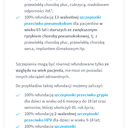
przewlekłą chorobą płuc, cukrzycą, niedoborem
odporności itd.*;
100% refundację
13-walentnej
szczepionki
przeciwko pneumokokom
dla pacjentów
w
wieku 65 lat i starszych ze zwiększonym
ryzykiem choroby pneumokokowej
, tj. z
przewlekłą chorobą płuc, przewlekłą chorobą
serca, implantem ślimakowym itp.
Szczepienia mogą być również refundowane tylko
ze
względu na wiek pacjenta
, nie musi on posiadać
innych obciążeń zdrowotnych.
Do przykładów takiej refundacji możemy zaliczyć:
100% refundację
szczepionki przeciwko grypie
dla dzieci w wieku od 6 miesięcy do 18 lat oraz
seniorów, którzy ukończyli 65. rok życia;
100% refundację
2-walentnej
szczepionki
przeciwko HPV
dla dzieci w wieku 9-18 lat;
100% refundację
szczepionki