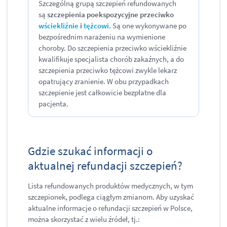
Szczególną grupą szczepień refundowanych
są
szczepienia poekspozycyjne przeciwko
wściekliźnie
i
tężcowi
. Są one wykonywane po
bezpośrednim narażeniu na wymienione
choroby. Do szczepienia przeciwko wściekliźnie
kwalifikuje specjalista chorób zakaźnych, a do
szczepienia przeciwko tężcowi zwykle lekarz
opatrujący zranienie. W obu przypadkach
szczepienie jest całkowicie bezpłatne dla
pacjenta.
Gdzie szukać informacji o
aktualnej refundacji szczepień?
Lista refundowanych produktów medycznych, w tym
szczepionek, podlega ciągłym zmianom. Aby uzyskać
aktualne informacje o refundacji szczepień w Polsce,
można skorzystać z wielu źródeł, tj.: