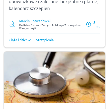
obowiązkowe i zalecane, bezpłatne i płatne,
kalendarz szczepień
Marcin Rozwadowski
5
Pediatra, Członek Zarządu Polskiego Towarzystwa
min.
Wakcynologii
Ciąża i dziecko
Szczepienia