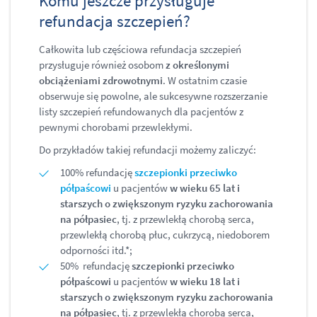
Komu jeszcze przysługuje
refundacja szczepień?
Całkowita lub częściowa refundacja szczepień
przysługuje również osobom
z określonymi
obciążeniami zdrowotnymi
. W ostatnim czasie
obserwuje się powolne, ale sukcesywne rozszerzanie
listy szczepień refundowanych dla pacjentów z
pewnymi chorobami przewlekłymi.
Do przykładów takiej refundacji możemy zaliczyć:
100% refundację
szczepionki przeciwko
półpaścowi
u pacjentów
w wieku 65 lat i
starszych o zwiększonym ryzyku zachorowania
na półpasiec
, tj. z przewlekłą chorobą serca,
przewlekłą chorobą płuc, cukrzycą, niedoborem
odporności itd.*;
50% refundację
szczepionki przeciwko
półpaścowi
u pacjentów
w wieku 18 lat i
starszych o zwiększonym ryzyku zachorowania
na półpasiec
, tj. z przewlekłą chorobą serca,