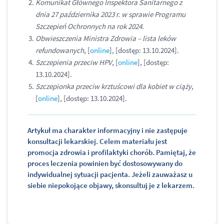
Komunikat Głównego Inspektora Sanitarnego z
dnia 27 października 2023 r. w sprawie Programu
Szczepień Ochronnych na rok 2024
.
Obwieszczenia Ministra Zdrowia – lista leków
refundowanych
, [
online
], [dostęp: 13.10.2024].
Szczepienia przeciw HPV
, [
online
], [dostęp:
13.10.2024].
Szczepionka przeciw krztuścowi dla kobiet w ciąży
,
[
online
], [dostęp: 13.10.2024].
Artykuł ma charakter informacyjny i nie zastępuje
konsultacji lekarskiej. Celem materiału jest
promocja zdrowia i profilaktyki chorób. Pamiętaj, że
proces leczenia powinien być dostosowywany do
indywidualnej sytuacji pacjenta. Jeżeli zauważasz u
siebie niepokojące objawy, skonsultuj je z lekarzem.