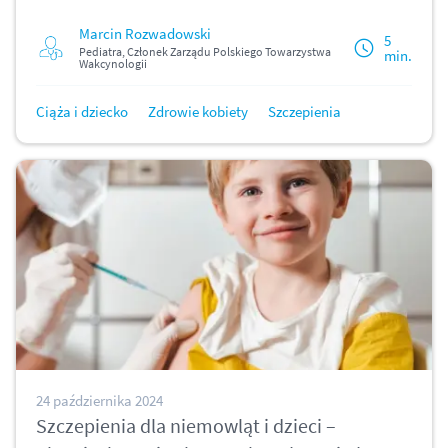
Marcin Rozwadowski
5
Pediatra, Członek Zarządu Polskiego Towarzystwa
min.
Wakcynologii
Ciąża i dziecko
Zdrowie kobiety
Szczepienia
24 października 2024
Szczepienia dla niemowląt i dzieci –