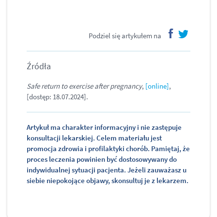
Podziel się artykułem na
facebook
twitter
Źródła
Safe return to exercise after pregnancy
,
[online]
,
[dostęp: 18.07.2024].
Artykuł ma charakter informacyjny i nie zastępuje
konsultacji lekarskiej. Celem materiału jest
promocja zdrowia i profilaktyki chorób. Pamiętaj, że
proces leczenia powinien być dostosowywany do
indywidualnej sytuacji pacjenta. Jeżeli zauważasz u
siebie niepokojące objawy, skonsultuj je z lekarzem.