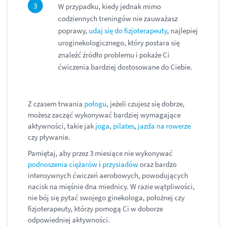
W przypadku, kiedy jednak mimo
codziennych treningów nie zauważasz
poprawy,
udaj się do fizjoterapeuty
, najlepiej
uroginekologicznego, który postara się
znaleźć źródło problemu i pokaże Ci
ćwiczenia bardziej dostosowane do Ciebie.
Z czasem trwania
połogu
, jeżeli czujesz się dobrze,
możesz zacząć wykonywać bardziej wymagające
aktywności, takie jak
joga
,
pilates
,
jazda na rowerze
czy pływanie.
Pamiętaj, aby przez 3 miesiące nie wykonywać
podnoszenia ciężarów
i
przysiadów
oraz bardzo
intensywnych ćwiczeń aerobowych, powodujących
nacisk na mięśnie dna miednicy. W razie wątpliwości,
nie bój się pytać swojego ginekologa, położnej czy
fizjoterapeuty, którzy pomogą Ci w doborze
odpowiedniej aktywności.