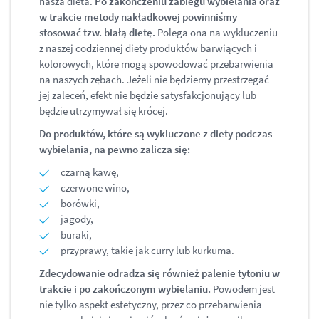
nasza dieta.
Po zakończeniu zabiegu wybielania oraz
w trakcie metody nakładkowej powinniśmy
stosować tzw. białą dietę.
Polega ona na wykluczeniu
z naszej codziennej diety produktów barwiących i
kolorowych, które mogą spowodować przebarwienia
na naszych zębach. Jeżeli nie będziemy przestrzegać
jej zaleceń, efekt nie będzie satysfakcjonujący lub
będzie utrzymywał się krócej.
Do produktów, które są wykluczone z diety podczas
wybielania, na pewno zalicza się:
czarną kawę,
czerwone wino,
borówki,
jagody,
buraki,
przyprawy, takie jak curry lub kurkuma.
Zdecydowanie odradza się również palenie tytoniu w
trakcie i po zakończonym wybielaniu.
Powodem jest
nie tylko aspekt estetyczny, przez co przebarwienia