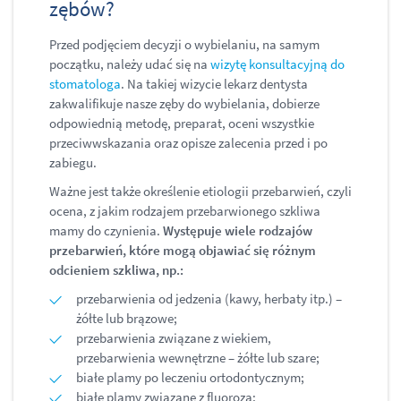
zębów?
Przed podjęciem decyzji o wybielaniu, na samym
początku, należy udać się na
wizytę konsultacyjną do
stomatologa
. Na takiej wizycie lekarz dentysta
zakwalifikuje nasze zęby do wybielania, dobierze
odpowiednią metodę, preparat, oceni wszystkie
przeciwwskazania oraz opisze zalecenia przed i po
zabiegu.
Ważne jest także określenie etiologii przebarwień, czyli
ocena, z jakim rodzajem przebarwionego szkliwa
mamy do czynienia.
Występuje wiele rodzajów
przebarwień, które mogą objawiać się różnym
odcieniem szkliwa, np.:
przebarwienia od jedzenia (kawy, herbaty itp.) –
żółte lub brązowe;
przebarwienia związane z wiekiem,
przebarwienia wewnętrzne – żółte lub szare;
białe plamy po leczeniu ortodontycznym;
białe plamy związane z fluorozą;