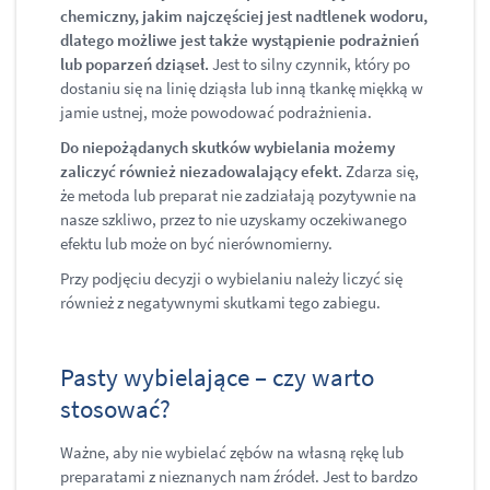
chemiczny, jakim najczęściej jest nadtlenek wodoru,
dlatego możliwe jest także wystąpienie podrażnień
lub poparzeń dziąseł.
Jest to silny czynnik, który po
dostaniu się na linię dziąsła lub inną tkankę miękką w
jamie ustnej, może powodować podrażnienia.
Do niepożądanych skutków wybielania możemy
zaliczyć również niezadowalający efekt.
Zdarza się,
że metoda lub preparat nie zadziałają pozytywnie na
nasze szkliwo, przez to nie uzyskamy oczekiwanego
efektu lub może on być nierównomierny.
Przy podjęciu decyzji o wybielaniu należy liczyć się
również z negatywnymi skutkami tego zabiegu.
Pasty wybielające – czy warto
stosować?
Ważne, aby nie wybielać zębów na własną rękę lub
preparatami z nieznanych nam źródeł. Jest to bardzo