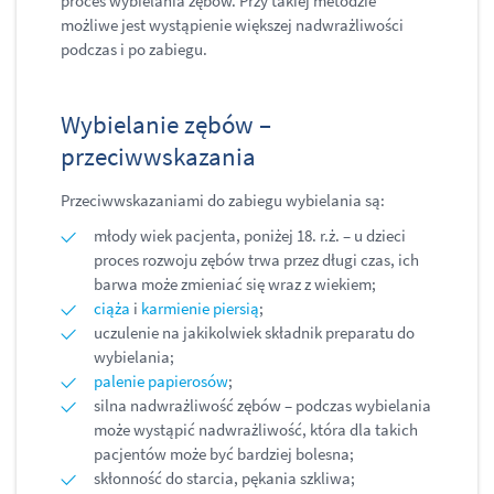
proces wybielania zębów. Przy takiej metodzie
możliwe jest wystąpienie większej nadwrażliwości
podczas i po zabiegu.
Wybielanie zębów –
przeciwwskazania
Przeciwwskazaniami do zabiegu wybielania są:
młody wiek pacjenta, poniżej 18. r.ż. – u dzieci
proces rozwoju zębów trwa przez długi czas, ich
barwa może zmieniać się wraz z wiekiem;
ciąża
i
karmienie piersią
;
uczulenie na jakikolwiek składnik preparatu do
wybielania;
palenie papierosów
;
silna nadwrażliwość zębów – podczas wybielania
może wystąpić nadwrażliwość, która dla takich
pacjentów może być bardziej bolesna;
skłonność do starcia, pękania szkliwa;