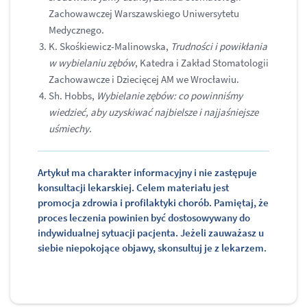
Zachowawczej Warszawskiego Uniwersytetu
Medycznego.
K. Skośkiewicz-Malinowska,
Trudności i powikłania
w wybielaniu zębów
, Katedra i Zakład Stomatologii
Zachowawcze i Dziecięcej AM we Wrocławiu.
Sh. Hobbs,
Wybielanie zębów: co powinniśmy
wiedzieć, aby uzyskiwać najbielsze i najjaśniejsze
uśmiechy
.
Artykuł ma charakter informacyjny i nie zastępuje
konsultacji lekarskiej. Celem materiału jest
promocja zdrowia i profilaktyki chorób. Pamiętaj, że
proces leczenia powinien być dostosowywany do
indywidualnej sytuacji pacjenta. Jeżeli zauważasz u
siebie niepokojące objawy, skonsultuj je z lekarzem.