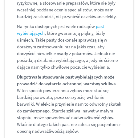
ryzykowne, a stosowanie preparatów, które nie były
wcześniej poddane ocenie specjalistów, może nam
bardziej zaszkodzić, niż przynieść oczekiwane efekty.
Na rynku dostępnych jest wiele rodzajów
past
wybielających
, które gwarantują piękny, biały
uśmiech. Takie pasty doskonale sprawdzą się w
doraźnym zastosowaniu raz na jakiś czas, aby
doczyścić niewielkie osady z pokarmów. Jednak nie
posiadają działania wybielającego, a jedynie ścierne –
dające nam tylko chwilowe poczucie wybielenia.
Długotrwałe stosowanie past wybielających może
prowadzić do wytarcia ochronnej warstwy szkliwa.
W ten sposób powierzchnia zębów może stać się
bardziej porowata, przez co szybciej wchłonie
barwniki. W efekcie przyniesie nam to odwrotny skutek
do zamierzonego. Starcie szkliwa, nawet w małym
stopniu, może spowodować nadwrażliwość zębów.
Właśnie dlatego takich past nie zaleca się pacjentom z
obecną nadwrażliwością zębów.