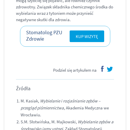
mogą szybciej się pojawić, ale również czynnik
zdrowotny. Związek składnika chemicznego środka do
wybielania wraz z tytoniem może przynieść
negatywne skutki dla zdrowia.
Stomatolog PZU
KUP WIZYTĘ
Zdrowie
Podziel się artykułem na
facebook
twitter
Źródła
M. Kasiak,
Wybielanie i rozjaśnianie zębów –
przegląd piśmiennictwa
, Akademia Medyczna we
Wrocławiu.
S.M. Słotwińska, M. Majkowski,
Wybielanie zębów a
środowisko jamy ustnej
, Zakład Stomatologii