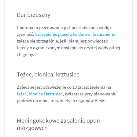
Dur brzuszny
Choroba ta przenoszona jest przez skażoną wodę i
żywność.
Szczepienie przeciwko durowi brzusznemu
zaleca się szczególnie, jeśli planujesz odwiedzać
tereny o ograniczonym dostępie do czystej wody pitnej
i higieny.
Tężec, błonica, krztusiec
Zalecane jest odświeżenie co 10 lat szczepienia na
tężec
,
błonicę
i
krztusiec
, zwłaszcza przy planowaniu
podróży do mniej rozwiniętych regionów Afryki.
Meningokokowe zapalenie opon
mózgowych