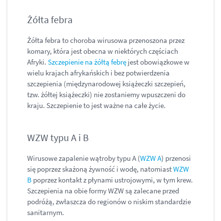
Żółta febra
Żółta febra to choroba wirusowa przenoszona przez
komary, która jest obecna w niektórych częściach
Afryki.
Szczepienie na żółtą febrę
jest obowiązkowe w
wielu krajach afrykańskich i bez potwierdzenia
szczepienia (międzynarodowej książeczki szczepień,
tzw. żółtej książeczki) nie zostaniemy wpuszczeni do
kraju. Szczepienie to jest ważne na całe życie.
WZW typu A i B
Wirusowe zapalenie wątroby typu A (
WZW A
) przenosi
się poprzez skażoną żywność i wodę, natomiast
WZW
B
poprzez kontakt z płynami ustrojowymi, w tym krew.
Szczepienia na obie formy WZW są zalecane przed
podróżą, zwłaszcza do regionów o niskim standardzie
sanitarnym.