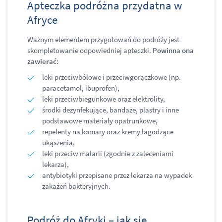
Apteczka podróżna przydatna w
Afryce
Ważnym elementem przygotowań do podróży jest
skompletowanie odpowiedniej apteczki.
Powinna ona
zawierać:
leki przeciwbólowe i przeciwgorączkowe (np.
paracetamol, ibuprofen),
leki przeciwbiegunkowe oraz elektrolity,
środki dezynfekujące, bandaże, plastry i inne
podstawowe materiały opatrunkowe,
repelenty na komary oraz kremy łagodzące
ukąszenia,
leki przeciw malarii (zgodnie z zaleceniami
lekarza),
antybiotyki przepisane przez lekarza na wypadek
zakażeń bakteryjnych.
Podróż do Afryki – jak się