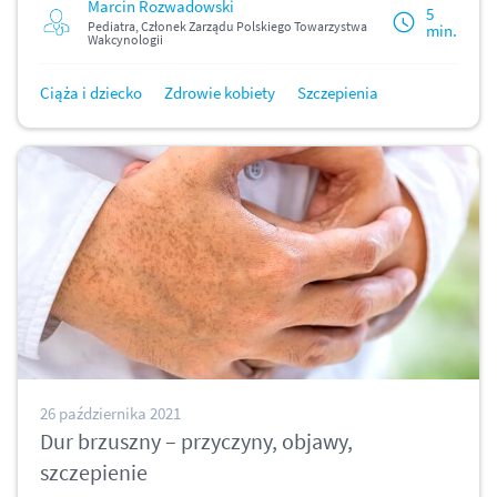
Marcin Rozwadowski
5
Pediatra, Członek Zarządu Polskiego Towarzystwa
min.
Wakcynologii
Ciąża i dziecko
Zdrowie kobiety
Szczepienia
26 października 2021
Dur brzuszny – przyczyny, objawy,
szczepienie