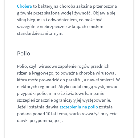
Cholera
to bakteryjna choroba zakaźna przenoszona
głównie przez skażoną wodę i żywność. Objawia się
silną biegunką i odwodnieniem, co może być
szczególnie niebezpieczne w krajach o niskim
standardzie sanitarnym.
Polio
Polio, czyli wirusowe zapalenie rogów przednich
rdzenia kręgowego, to poważna choroba wirusowa,
która może prowadzić do paraliżu, a nawet śmierci. W
niektórych regionach Afryki nadal mogą występować
przypadki polio, mimo że światowe kampanie
szczepień znacznie ograniczyły jej występowanie.
Jeżeli ostatnia dawka
szczepienia na polio
została
podana ponad 10 lat temu, warto rozważyć przyjęcie
dawki przypominającej.