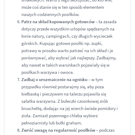
może coś stanie się w ten sposób elementem
naszych codziennych posiłków.
Patrz na skład kupowanych gotowców
– ta zasada
dotyczy przede wszystkim urlopów spędzanych na
łonie natury, campingach, czy długich wycieczek
górskich. Kupując gotowe posiłki np. zupki,
potrawy w proszku warto patrzeć na ich skład i je
porównywać, aby wybrać jak najlepszy. Zadbajmy,
aby nawet w takich warunkach pojawiały się w
posiłkach warzywa i owoce.
Zadbaj o urozmaicenie na ognisku
– w tym
przypadku również postarajmy się, aby poza
kiełbaską i pieczywem na talerzu pojawiła się
sałatka warzywna. Z bułeczki czosnkowej zrób
bruschettę, dodając na jej wierch świeże pomidory i
zioła. Zamiast pszennego chleba wybierz
pełnoziarnisty lub bułki graham.
Zwróć uwagę na regularność posiłków
– podczas