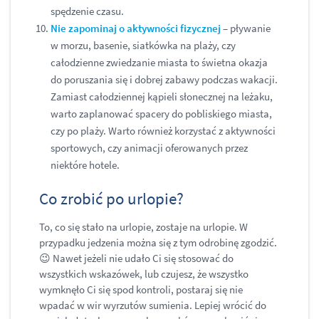
spędzenie czasu.
Nie zapominaj o aktywności fizycznej
– pływanie
w morzu, basenie, siatkówka na plaży, czy
całodzienne zwiedzanie miasta to świetna okazja
do poruszania się i dobrej zabawy podczas wakacji.
Zamiast całodziennej kąpieli słonecznej na leżaku,
warto zaplanować spacery do pobliskiego miasta,
czy po plaży. Warto również korzystać z aktywności
sportowych, czy animacji oferowanych przez
niektóre hotele.
Co zrobić po urlopie?
To, co się stało na urlopie, zostaje na urlopie. W
przypadku jedzenia można się z tym odrobinę zgodzić.
😉 Nawet jeżeli nie udało Ci się stosować do
wszystkich wskazówek, lub czujesz, że wszystko
wymknęło Ci się spod kontroli, postaraj się nie
wpadać w wir wyrzutów sumienia. Lepiej wrócić do