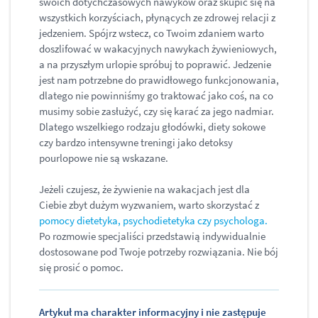
swoich dotychczasowych nawyków oraz skupić się na
wszystkich korzyściach, płynących ze zdrowej relacji z
jedzeniem. Spójrz wstecz, co Twoim zdaniem warto
doszlifować w wakacyjnych nawykach żywieniowych,
a na przyszłym urlopie spróbuj to poprawić. Jedzenie
jest nam potrzebne do prawidłowego funkcjonowania,
dlatego nie powinniśmy go traktować jako coś, na co
musimy sobie zasłużyć, czy się karać za jego nadmiar.
Dlatego wszelkiego rodzaju głodówki, diety sokowe
czy bardzo intensywne treningi jako detoksy
pourlopowe nie są wskazane.
Jeżeli czujesz, że żywienie na wakacjach jest dla
Ciebie zbyt dużym wyzwaniem, warto skorzystać z
pomocy dietetyka, psychodietetyka czy psychologa.
Po rozmowie specjaliści przedstawią indywidualnie
dostosowane pod Twoje potrzeby rozwiązania. Nie bój
się prosić o pomoc.
Artykuł ma charakter informacyjny i nie zastępuje