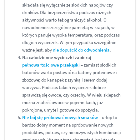
składała się wyłącznie ze słodkich napojów czy
drinków. Dla bezpieczeństwa podczas różnych
aktywności warto też ograniczyć alkohol. O
nawodnienie szczególnie pamiętaj w krajach, w
których panuje wysoka temperatura, oraz podczas
długich wycieczek. W tym przypadku szczególnie
ważne jest, aby
nie dopuścić do odwodnienia
.
Na całodzienne wycieczki zabieraj
pełnowartościowe przekąski
– zamiast słodkich
batonów warto postawić na batony proteinowe i
zbożowe; do kanapek z szynką i serem dodaj
warzywa. Podczas takich wycieczek dobrze
sprawdzą się owoce, czy orzechy. W wielu sklepach
można znaleźć owoce w pojemnikach, już
pokrojone, umyte i gotowe do spożycia.
Nie bój się próbować nowych smaków
– urlop to
bardzo dobry moment na spróbowanie nowych
produktów, potraw, czy nieoczywistych kombinacji
smakowych. Warto z tego skorzystać, bo kto wie,