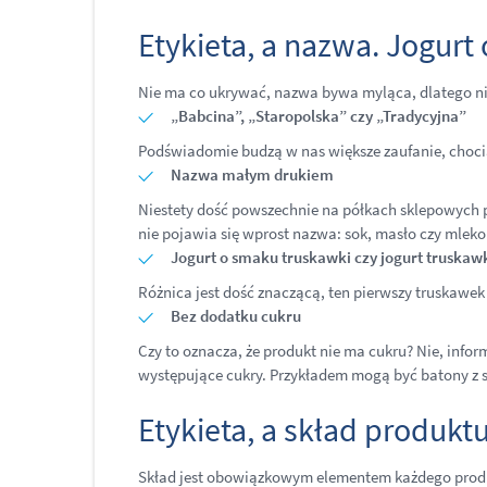
Etykieta, a nazwa. Jogur
Nie ma co ukrywać, nazwa bywa myląca, dlatego 
„Babcina”, „Staropolska” czy „Tradycyjna”
Podświadomie budzą w nas większe zaufanie, chociaż
Nazwa małym drukiem
Niestety dość powszechnie na półkach sklepowych poj
nie pojawia się wprost nazwa: sok, masło czy mleko
Jogurt o smaku truskawki czy jogurt truska
Różnica jest dość znaczącą, ten pierwszy truskawe
Bez dodatku cukru
Czy to oznacza, że produkt nie ma cukru? Nie, info
występujące cukry. Przykładem mogą być batony z su
Etykieta, a skład produkt
Skład jest obowiązkowym elementem każdego produ