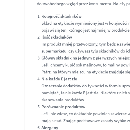
do swobodnego wgląd przez konsumenta. Należy pa
Kolejność składników
Skład na etykiecie wymieniony jest w kolejności 
pojawi się ten, którego jest najmniej w produkci
Ilość składników
Im produkt mniej przetworzony, tym będzie zawiera
supermarketu, czy używasz tylu składników do i
Główny składnik na jednym z pierwszych miejsc
Jeśli chcemy kupić sok malinowy, to maliny powi
Patrz, na którym miejscu na etykiecie znajduje si
Nie każde E jest złe
Oznaczenie dodatków do żywności w formie upros
pamiętać, że nie każde E jest złe. Niektóre z nic
skanowania produktów.
Porównanie produktów
Jeśli nie wiesz, co dokładnie powinien zawierać 
mają skład. Znając podstawowe zasady szybko zd
Alergeny