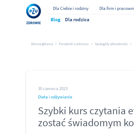
Dla Ciebie i rodziny
Dla firm i pracow
Blog
Dla rodzica
Strona główna
Poradnik o zdrowiu
Szczegóły aktualności
30 czerwca 2023
Dieta i odżywianie
Szybki kurs czytania e
zostać świadomym k