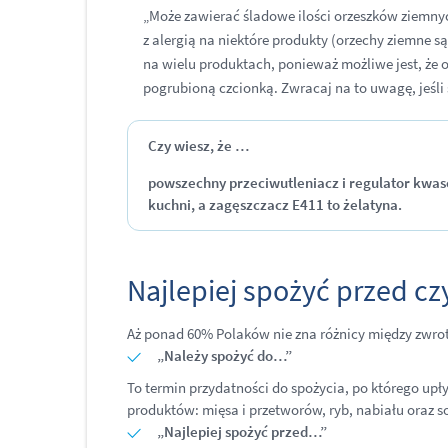
„Może zawierać śladowe ilości orzeszków ziemnych
z alergią na niektóre produkty (orzechy ziemne 
na wielu produktach, ponieważ możliwe jest, że 
pogrubioną czcionką. Zwracaj na to uwagę, jeśli
Czy wiesz, że …
powszechny przeciwutleniacz i regulator kwa
kuchni, a zagęszczacz E411 to żelatyna.
Najlepiej spożyć przed cz
Aż ponad 60% Polaków nie zna różnicy między zwrot
„Należy spożyć do…”
To termin przydatności do spożycia, po którego upły
produktów: mięsa i przetworów, ryb, nabiału oraz
„Najlepiej spożyć przed…”