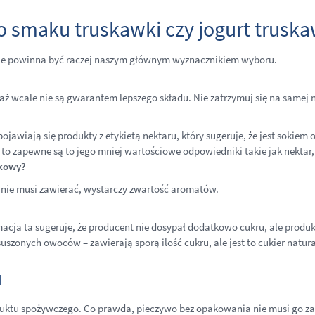
t o smaku truskawki czy jogurt trus
nie powinna być raczej naszym głównym wyznacznikiem wyboru.
 wcale nie są gwarantem lepszego składu. Nie zatrzymuj się na samej na
awiają się produkty z etykietą nektaru, który sugeruje, że jest sokiem o
 to zapewne są to jego mniej wartościowe odpowiedniki takie jak nektar,
wkowy?
k nie musi zawierać, wystarczy zwartość aromatów.
rmacja ta sugeruje, że producent nie dosypał dodatkowo cukru, ale produ
szonych owoców – zawierają sporą ilość cukru, ale jest to cukier natur
u
ktu spożywczego. Co prawda, pieczywo bez opakowania nie musi go zaw