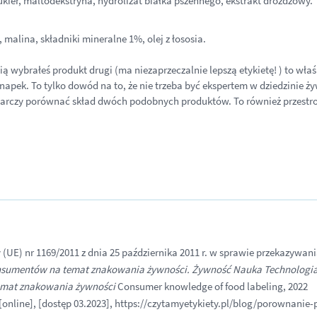
kier, maltodekstryna, hydrolizat białka pszennego, ekstrakt drożdżowy.
malina, składniki mineralne 1%, olej z łososia.
ścią wybrałeś produkt drugi (ma niezaprzeczalnie lepszą etykietę! ) to wł
apek. To tylko dowód na to, że nie trzeba być ekspertem w dziedzinie ży
starczy porównać skład dwóch podobnych produktów. To również przestro
(UE) nr 1169/2011 z dnia 25 października 2011 r. w sprawie przekazywa
nsumentów na temat znakowania żywności. Żywność Nauka Technologia
mat znakowania żywności
Consumer knowledge of food labeling, 2022
[online], [dostęp 03.2023], https://czytamyetykiety.pl/blog/porownanie