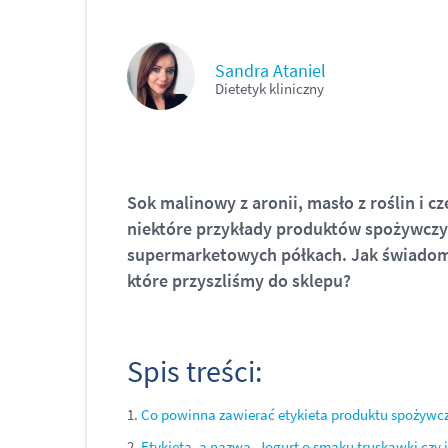
Sandra Ataniel
Dietetyk kliniczny
Sok malinowy z aronii, masło z roślin i c
niektóre przykłady produktów spożywczy
supermarketowych półkach. Jak świadom
które przyszliśmy do sklepu?
Spis treści:
1.
Co powinna zawierać etykieta produktu spożywc
2.
Etykieta, a nazwa. Jogurt o smaku truskawki czy