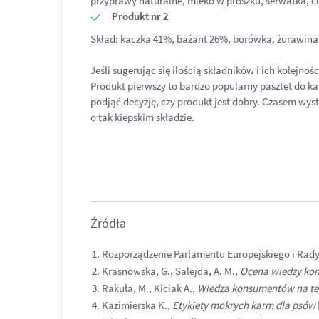
przyprawy naturalne, mleko w proszku, serwatka, cu
Produkt nr 2
Skład: kaczka 41%, bażant 26%, borówka, żurawina, 
Jeśli sugerując się ilością składników i ich kolejno
Produkt pierwszy to bardzo popularny pasztet do kan
podjąć decyzję, czy produkt jest dobry. Czasem wy
o tak kiepskim składzie.
Źródła
Rozporządzenie Parlamentu Europejskiego i Rady 
Krasnowska, G., Salejda, A. M.,
Ocena wiedzy ko
Rakuła, M., Kiciak A.,
Wiedza konsumentów na te
Kazimierska K.,
Etykiety mokrych karm dla psów