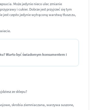
epsucia. Może jedynie nieco ulec zmianie
rzyprawy i cukier. Dobrze jest przyjrzeć się tym
e jest często jedynie wytrąconą warstwą tłuszczu,
wiecie.
etniku? Warto być świadomym konsumentem i
jdziesz ze sklepu?
o sojowe, skrobia ziemniaczana, warzywa suszone,