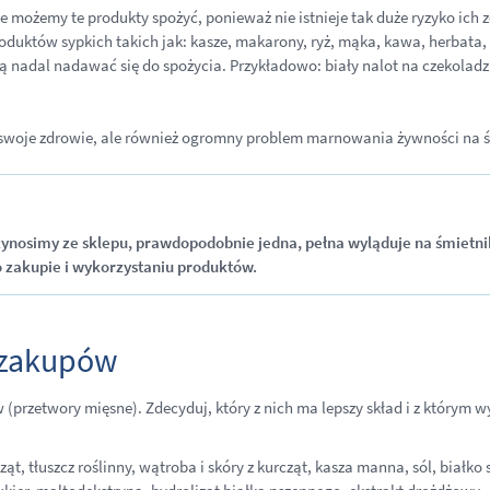
e możemy te produkty spożyć, ponieważ nie istnieje tak duże ryzyko ich z
oduktów sypkich takich jak: kasze, makarony, ryż, mąka, kawa, herbata, p
 nadal nadawać się do spożycia. Przykładowo: biały nalot na czekoladzi
swoje zdrowie, ale również ogromny problem marnowania żywności na ś
 przynosimy ze sklepu, prawdopodobnie jedna, pełna wyląduje na śmi
 o zakupie i wykorzystaniu produktów.
z zakupów
przetwory mięsne). Zdecyduj, który z nich ma lepszy skład i z którym wy
t, tłuszcz roślinny, wątroba i skóry z kurcząt, kasza manna, sól, białk