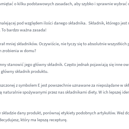
miętać o kilku podstawowych zasadach, aby szybko i sprawnie wybrać
malejącej pod względem ilości danego składnika. Składnik, którego jest
e. To bardzo ważna zasada!
ł mniej składników. Oczywiście, nie tyczy się to absolutnie wszystkich p
ch zrobienia w domu?
nny stanowić jego główny składnik. Często jednak pojawiają się inne ow
ę główny składnik produktu.
zczonej z symbolem E jest powszechnie uznawane za niepożądane w skła
h są naturalnie spożywanymi przez nas składnikami diety. W ich lepszej id
w składzie dany produkt, porównaj etykiety podobnych artykułów. Weź do 
ecydujesz, który ma lepszą recepturę.