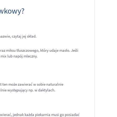
kawkowy?
zwie, czytaj jej skład.
raz miksu tłuszczowego, który udaje masło. Jeśli
 mix lub napój mleczny.
kt ten może zawierać w sobie naturalnie
alnie występujący np. w daktylach.
ierać, jednak każda piekarnia musi go posiadać