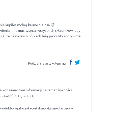
aśnie kupiłeś mokrą karmę dla psa 😉
wienia i nie musisz znać wszystkich składników, aby
ga, że na naszych półkach leżą produkty spożywcze
Podziel się artykułem na
facebook
twitter
nia konsumentom informacji na temat żywności.
 Jakość
, 2011, nr 18(1).
-produktow/jak-czytac-etykiety-karm-dla-psow-