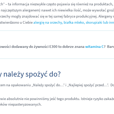
” – ta informacja niezwykle często pojawia się również na produktach, 
są najczęstszym alergenem) nawet ich niewielka ilość, może wywołać groź
orzechy mogły znajdować się w tej samej fabryce produkcyjnej. Alergeny
 stwierdzono u Ciebie
alergię na orzechy, białka mleko, skorupiaki lub inn
sowości dodawany do żywności E300 to dobrze znana
witamina C
? Bar
y należy spożyć do?
em na opakowaniu „Należy spożyć do…” i „Najlepiej spożyć przed…”. Dob
wie absolutnie nie powinniśmy jeść tego produktu. Istnieje ryzyko zakaż
 soków niepasteryzowanych.