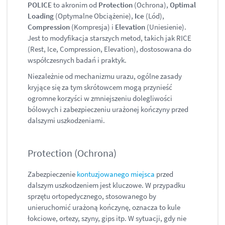
POLICE
to akronim od
Protection
(Ochrona),
Optimal
Loading
(Optymalne Obciążenie),
Ice
(Lód),
Compression
(Kompresja) i
Elevation
(Uniesienie).
Jest to modyfikacja starszych metod, takich jak RICE
(Rest, Ice, Compression, Elevation), dostosowana do
współczesnych badań i praktyk.
Niezależnie od mechanizmu urazu, ogólne zasady
kryjące się za tym skrótowcem mogą przynieść
ogromne korzyści w zmniejszeniu dolegliwości
bólowych i zabezpieczeniu urażonej kończyny przed
dalszymi uszkodzeniami.
Protection (Ochrona)
Zabezpieczenie
kontuzjowanego miejsca
przed
dalszym uszkodzeniem jest kluczowe. W przypadku
sprzętu ortopedycznego, stosowanego by
unieruchomić urażoną kończynę, oznacza to kule
łokciowe, ortezy, szyny, gips itp. W sytuacji, gdy nie