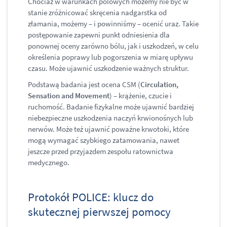
Chociaż w warunkach polowych możemy nie być w
stanie zróżnicować skręcenia nadgarstka od
złamania, możemy – i powinniśmy – ocenić uraz. Takie
postępowanie zapewni punkt odniesienia dla
ponownej oceny zarówno bólu, jak i uszkodzeń, w celu
określenia poprawy lub pogorszenia w miarę upływu
czasu. Może ujawnić uszkodzenie ważnych struktur.
Podstawą badania jest ocena CSM (
Circulation,
Sensation and Movement
) – krążenie, czucie i
ruchomość. Badanie fizykalne może ujawnić bardziej
niebezpieczne uszkodzenia naczyń krwionośnych lub
nerwów. Może też ujawnić poważne krwotoki, które
mogą wymagać szybkiego zatamowania, nawet
jeszcze przed przyjazdem zespołu ratownictwa
medycznego.
Protokół POLICE: klucz do
skutecznej pierwszej pomocy