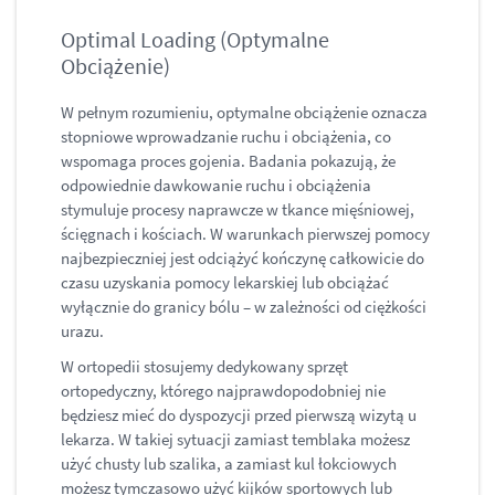
Optimal Loading (Optymalne
Obciążenie)
W pełnym rozumieniu, optymalne obciążenie oznacza
stopniowe wprowadzanie ruchu i obciążenia, co
wspomaga proces gojenia. Badania pokazują, że
odpowiednie dawkowanie ruchu i obciążenia
stymuluje procesy naprawcze w tkance mięśniowej,
ścięgnach i kościach​. W warunkach pierwszej pomocy
najbezpieczniej jest odciążyć kończynę całkowicie do
czasu uzyskania pomocy lekarskiej lub obciążać
wyłącznie do granicy bólu – w zależności od ciężkości
urazu.
W ortopedii stosujemy dedykowany sprzęt
ortopedyczny, którego najprawdopodobniej nie
będziesz mieć do dyspozycji przed pierwszą wizytą u
lekarza. W takiej sytuacji zamiast temblaka możesz
użyć chusty lub szalika, a zamiast kul łokciowych
możesz tymczasowo użyć kijków sportowych lub