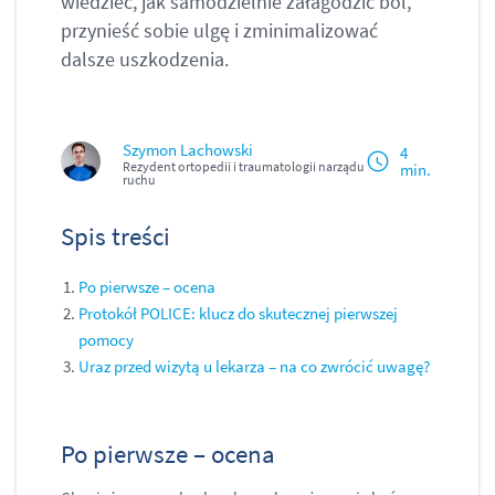
wiedzieć, jak samodzielnie załagodzić ból,
przynieść sobie ulgę i zminimalizować
dalsze uszkodzenia.
Szymon Lachowski
4
Rezydent ortopedii i traumatologii narządu
min.
ruchu
Spis treści
Po pierwsze – ocena
Protokół POLICE: klucz do skutecznej pierwszej
pomocy
Uraz przed wizytą u lekarza – na co zwrócić uwagę?
Po pierwsze – ocena