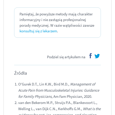
Pamiętaj, że powyższe metody mają charakter
informacyjny i nie zastąpią profesjonalnej
porady medycznej. W razie wątpliwości zawsze
konsultuj się z lekarzem
.
Podziel się artykułem na
facebook
twitter
Źródła
O'Gurek D.T., Lin K.W., Bird M.D.,
Management of
Acute Pain from Musculoskeletal Injuries: Guidance
for Family Physicians
, Am Fam Physician, 2020.
van den Bekerom M.P., Struijs P.A., Blankevoort L.,
Welling L., van Dijk C.N., Kerkhoffs G.M.,
What is the
evidence for rest, ice, compression, and elevation