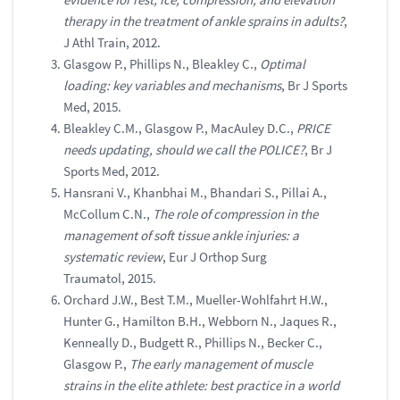
therapy in the treatment of ankle sprains in adults?
,
J Athl Train, 2012.
Glasgow P., Phillips N., Bleakley C.,
Optimal
loading: key variables and mechanisms
, Br J Sports
Med, 2015.
Bleakley C.M., Glasgow P., MacAuley D.C.,
PRICE
needs updating, should we call the POLICE?
, Br J
Sports Med, 2012.
Hansrani V., Khanbhai M., Bhandari S., Pillai A.,
McCollum C.N.,
The role of compression in the
management of soft tissue ankle injuries: a
systematic review
, Eur J Orthop Surg
Traumatol, 2015.
Orchard J.W., Best T.M., Mueller-Wohlfahrt H.W.,
Hunter G., Hamilton B.H., Webborn N., Jaques R.,
Kenneally D., Budgett R., Phillips N., Becker C.,
Glasgow P.,
The early management of muscle
strains in the elite athlete: best practice in a world