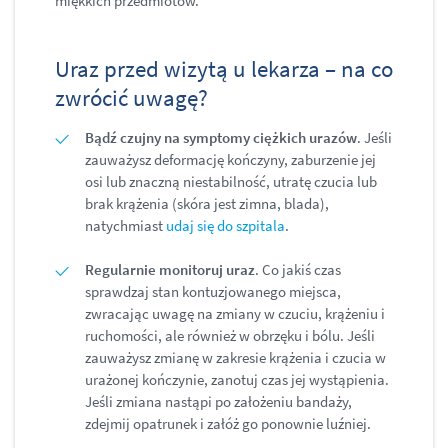
miękkich przedmiotów.
Uraz przed wizytą u lekarza – na co
zwrócić uwagę?
Bądź czujny na symptomy ciężkich urazów
. Jeśli
zauważysz deformację kończyny, zaburzenie jej
osi lub znaczną niestabilność, utratę czucia lub
brak krążenia (skóra jest zimna, blada),
natychmiast
udaj się do szpitala
.
Regularnie monitoruj uraz
. Co jakiś czas
sprawdzaj stan kontuzjowanego miejsca,
zwracając uwagę na zmiany w czuciu, krążeniu i
ruchomości, ale również w obrzęku i bólu. Jeśli
zauważysz zmianę w zakresie krążenia i czucia w
urażonej kończynie, zanotuj czas jej wystąpienia.
Jeśli zmiana nastąpi po założeniu bandaży,
zdejmij opatrunek i załóż go ponownie luźniej.