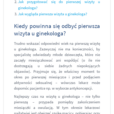
Jak przygotować się do pierwszej wizyty u
ginekologa?
Jak wygląda pierwsza wizyta u ginekologa?
Kiedy powinna się odbyć pierwsza
wizyta u ginekologa?
Trudno wskazać odpowiedni wiek na pierwszą wizytę
u ginekologa. Zazwyczaj nie ma konieczności, by
specjalistę odwiedzały młode dziewczęta, które nie
zaczęły miesiączkować ani współżyć (o ile nie
dostrzegają u siebie żadnych niepokojących
objawów). Przyjmuje się, że właściwy moment to
okres po pierwszej miesiączce i przed podjęciem
aktywności seksualnej – wówczas lekarz może
dopomóc pacjentce np. w wyborze antykoncepcji.
Najlepszy czas na wizytę u ginekologa – nie tylko
pierwszą – przypada pomiędzy zakończeniem
miesiączki a owulacją. W tym okresie lekarzowi
najłatwiej jest obejrzeć szyjkę macicy, pobierając przy