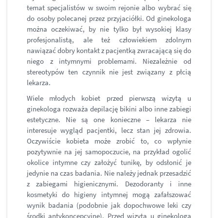
temat specjalistów w swoim rejonie albo wybrać się
do osoby polecanej przez przyjaciółki. Od ginekologa
można oczekiwać, by nie tylko był wysokiej klasy
profesjonalistą, ale też człowiekiem zdolnym
nawiązać dobry kontakt z pacjentką zwracającą się do
niego z intymnymi problemami. Niezależnie od
stereotypów ten czynnik nie jest związany z płcią
lekarza.
Wiele młodych kobiet przed pierwszą wizytą u
ginekologa rozważa depilację bikini albo inne zabiegi
estetyczne. Nie są one konieczne – lekarza nie
interesuje wygląd pacjentki, lecz stan jej zdrowia.
Oczywiście kobieta może zrobić to, co wpłynie
pozytywnie na jej samopoczucie, na przykład ogolić
okolice intymne czy założyć tunikę, by odsłonić je
jedynie na czas badania. Nie należy jednak przesadzić
z zabiegami higienicznymi. Dezodoranty i inne
kosmetyki do higieny intymnej mogą zafałszować
wynik badania (podobnie jak dopochwowe leki czy
środki antykoncepcyjne). Przed wizytą u ginekologa