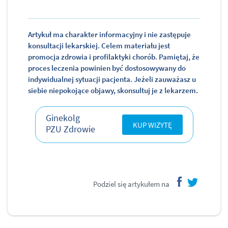
Artykuł ma charakter informacyjny i nie zastępuje
konsultacji lekarskiej. Celem materiału jest
promocja zdrowia i profilaktyki chorób. Pamiętaj, że
proces leczenia powinien być dostosowywany do
indywidualnej sytuacji pacjenta. Jeżeli zauważasz u
siebie niepokojące objawy, skonsultuj je z lekarzem.
Ginekolg
KUP WIZYTĘ
PZU Zdrowie
Podziel się artykułem na
facebook
twitter