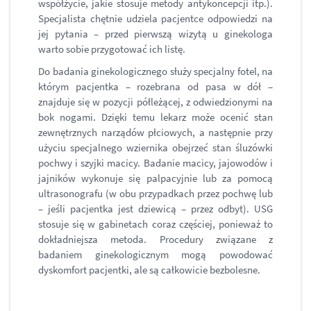
współżycie, jakie stosuje metody antykoncepcji itp.).
Specjalista chętnie udziela pacjentce odpowiedzi na
jej pytania – przed pierwszą wizytą u ginekologa
warto sobie przygotować ich listę.
Do badania ginekologicznego służy specjalny fotel, na
którym pacjentka – rozebrana od pasa w dół –
znajduje się w pozycji półleżącej, z odwiedzionymi na
bok nogami. Dzięki temu lekarz może ocenić stan
zewnętrznych narządów płciowych, a następnie przy
użyciu specjalnego wziernika obejrzeć stan śluzówki
pochwy i szyjki macicy. Badanie macicy, jajowodów i
jajników wykonuje się palpacyjnie lub za pomocą
ultrasonografu (w obu przypadkach przez pochwę lub
– jeśli pacjentka jest dziewicą – przez odbyt). USG
stosuje się w gabinetach coraz częściej, ponieważ to
dokładniejsza metoda. Procedury związane z
badaniem ginekologicznym mogą powodować
dyskomfort pacjentki, ale są całkowicie bezbolesne.