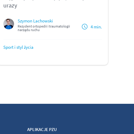
urazy
Szymon Lachowski
4 min.
Rezydent ortopedii i traumatologii
narządu ruchu
Sport i styl życia
APLIKACJE PZU