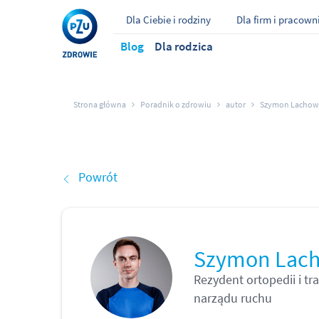
Dla Ciebie i rodziny
Dla firm i pracow
Blog
Dla rodzica
Strona główna
Poradnik o zdrowiu
autor
Szymon Lachow
Powrót
Szymon Lach
Rezydent ortopedii i tr
narządu ruchu