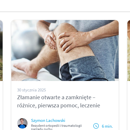
30 stycznia 2025
Złamanie otwarte a zamknięte –
różnice, pierwsza pomoc, leczenie
Szymon Lachowski
6 min.
Rezydent ortopedii i traumatologii
narządu ruchu