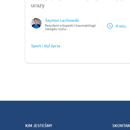
urazy
Szymon Lachowski
4 min.
Rezydent ortopedii i traumatologii
narządu ruchu
Sport i styl życia
KIM JESTEŚMY
SKONTAKT