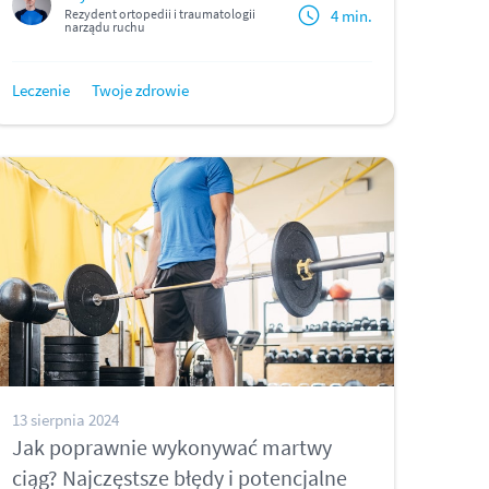
4 min.
Rezydent ortopedii i traumatologii
narządu ruchu
Leczenie
Twoje zdrowie
13 sierpnia 2024
Jak poprawnie wykonywać martwy
ciąg? Najczęstsze błędy i potencjalne