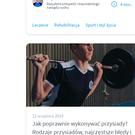
4 min.
Rezydent ortopedii i traumatologii
narządu ruchu
Leczenie
Rehabilitacja
Sport i styl życia
12 września 2024
Jak poprawnie wykonywać przysiady?
Rodzaje przysiadów, najczęstsze błędy i