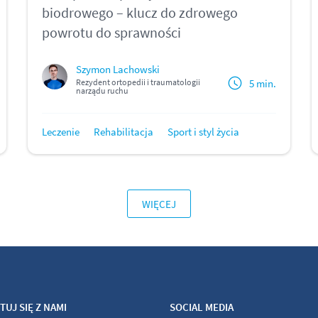
biodrowego – klucz do zdrowego
powrotu do sprawności
Szymon Lachowski
5 min.
Rezydent ortopedii i traumatologii
narządu ruchu
Leczenie
Rehabilitacja
Sport i styl życia
WIĘCEJ
UJ SIĘ Z NAMI
SOCIAL MEDIA