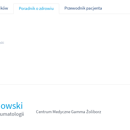
ników
Przewodnik pacjenta
Poradnik o zdrowiu
ski
owski
Centrum Medyczne Gamma Żoliborz
aumatologii