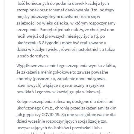
Ilość koniecznych do podania dawek każdej z tych
szczepionek oraz schemat dawkowania (tzn. odstępy
między poszczególnymi dawkami) różni się w
zależności od wieku dziecka, w którym rozpoczynamy
szczepienie. Pamiętać jednak należy, że choć jest ono
możliwe już od pierwszych miesięcy życia (tj. po
ukończeniu 6-8 tygodni) może być realizowane u
dzieci w każdym wieku, również nastoletnich, a także
u osób dorosłych.
Wyjątkowe znaczenie tego szczepienia wynika z faktu,
że zakażenia meningokokowe to zawsze poważne
choroby (posocznica, zapalenie opon mózgowo-
rdzeniowych) wiążące się ze znacznym ryzykiem
powikłań i zgonów w każdej grupie wiekowej.
Kolejne szczepienia zalecane, dostępne dla dzieci od
ukończonego 6 m.ż., chronią przed zakażeniami takimi
jak grypa czy COVID-19. Są one szczególnie ważne dla
dzieci wcześnie rozpoczynjących socjalizację tzn.
uczęszczających do żłobków i przedszkoli lub z