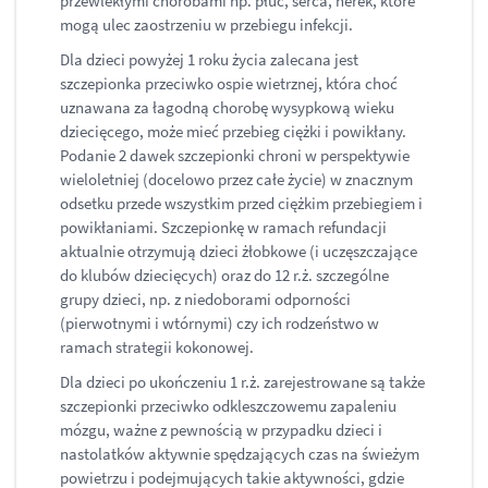
przewlekłymi chorobami np. płuc, serca, nerek, które
mogą ulec zaostrzeniu w przebiegu infekcji.
Dla dzieci powyżej 1 roku życia zalecana jest
szczepionka przeciwko ospie wietrznej, która choć
uznawana za łagodną chorobę wysypkową wieku
dziecięcego, może mieć przebieg ciężki i powikłany.
Podanie 2 dawek szczepionki chroni w perspektywie
wieloletniej (docelowo przez całe życie) w znacznym
odsetku przede wszystkim przed ciężkim przebiegiem i
powikłaniami. Szczepionkę w ramach refundacji
aktualnie otrzymują dzieci żłobkowe (i uczęszczające
do klubów dziecięcych) oraz do 12 r.ż. szczególne
grupy dzieci, np. z niedoborami odporności
(pierwotnymi i wtórnymi) czy ich rodzeństwo w
ramach strategii kokonowej.
Dla dzieci po ukończeniu 1 r.ż. zarejestrowane są także
szczepionki przeciwko odkleszczowemu zapaleniu
mózgu, ważne z pewnością w przypadku dzieci i
nastolatków aktywnie spędzających czas na świeżym
powietrzu i podejmujących takie aktywności, gdzie