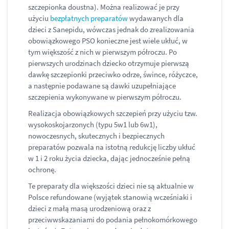
szczepionka doustna). Można realizować je przy
użyciu
bezpłatnych preparatów
wydawanych dla
dzieci z Sanepidu, wówczas jednak do zrealizowania
obowiązkowego PSO konieczne jest wiele ukłuć, w
tym większość z nich w pierwszym półroczu. Po
pierwszych urodzinach dziecko otrzymuje pierwszą
dawkę szczepionki przeciwko odrze, śwince, różyczce,
a następnie podawane są dawki uzupełniające
szczepienia wykonywane w pierwszym półroczu.
Realizacja obowiązkowych szczepień przy użyciu tzw.
wysokoskojarzonych (typu 5w1 lub 6w1),
nowoczesnych, skutecznych i bezpiecznych
preparatów pozwala na istotną redukcję liczby ukłuć
w 1 i 2 roku życia dziecka, dając jednocześnie pełną
ochronę.
Te preparaty dla większości dzieci nie są aktualnie w
Polsce refundowane (wyjątek stanowią wcześniaki i
dzieci z małą masą urodzeniową oraz z
przeciwwskazaniami do podania pełnokomórkowego