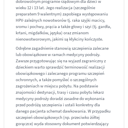
dobrowolnym programie rządowym dla dzieci w
wieku 12 i 13 lat. Jego realizacja (szczególnie
preparatem 9 walentnym) zapobiega występowaniu
HPV-zależnych nowotworów tj. raka szyjki macicy,
sromu i pochwy, prącia a także głowy i szyi (tj. gardła,
krtani, migdałków, języka) oraz zmianom
nienowotworowym, jakimi są kłykciny kończyste.
Odrębne zagadnienie stanowią szczepienia zalecane
lub obowiązkowe w ramach medycyny podroży.
Zawsze przygotowując się na wyjazd zagraniczny z
dzieckiem warto sprawdzić terminowość realizacji
obowiązkowego i zalecanego programu szczepień
ochronnych, a także pomyśleć o szczególnych
zagrożeniach w miejscu pobytu. Na podstawie
znajomości destynacji, trasy i czasu pobytu lekarz
medycyny podroży doradzi zasadne do wykonania
przed podróżą szczepienia i ustali konkretny dla
danego pacjenta schemat dawkowania. W przypadku
szczepień obowiązkowych (np. przeciwko żółtej
gorączce) wyda stosowny dokument potwierdzający