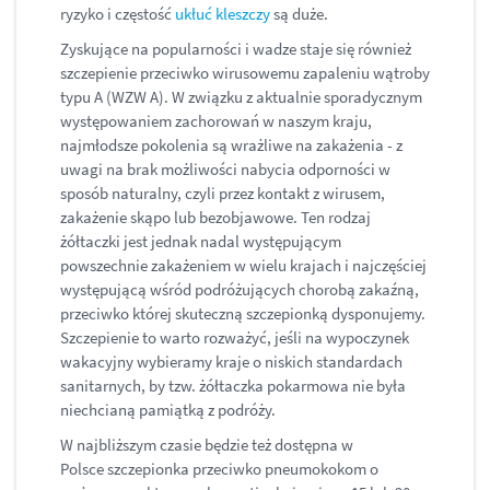
ryzyko i częstość
ukłuć kleszczy
są duże.
Zyskujące na popularności i wadze staje się również
szczepienie przeciwko wirusowemu zapaleniu wątroby
typu A (WZW A). W związku z aktualnie sporadycznym
występowaniem zachorowań w naszym kraju,
najmłodsze pokolenia są wrażliwe na zakażenia - z
uwagi na brak możliwości nabycia odporności w
sposób naturalny, czyli przez kontakt z wirusem,
zakażenie skąpo lub bezobjawowe. Ten rodzaj
żółtaczki jest jednak nadal występującym
powszechnie zakażeniem w wielu krajach i najczęściej
występującą wśród podróżujących chorobą zakaźną,
przeciwko której skuteczną szczepionką dysponujemy.
Szczepienie to warto rozważyć, jeśli na wypoczynek
wakacyjny wybieramy kraje o niskich standardach
sanitarnych, by tzw. żółtaczka pokarmowa nie była
niechcianą pamiątką z podróży.
W najbliższym czasie będzie też dostępna w
Polsce szczepionka przeciwko pneumokokom o