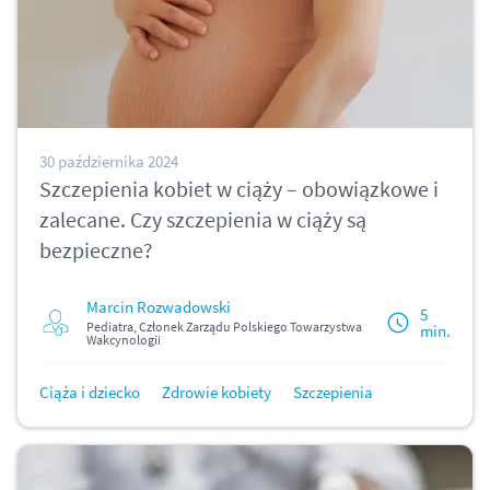
30 października 2024
Szczepienia kobiet w ciąży – obowiązkowe i
zalecane. Czy szczepienia w ciąży są
bezpieczne?
Marcin Rozwadowski
5
Pediatra, Członek Zarządu Polskiego Towarzystwa
min.
Wakcynologii
Ciąża i dziecko
Zdrowie kobiety
Szczepienia