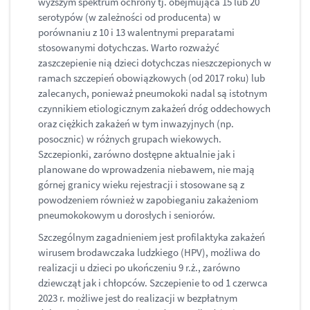
wyższym spektrum ochrony tj. obejmująca 15 lub 20
serotypów (w zależności od producenta) w
porównaniu z 10 i 13 walentnymi preparatami
stosowanymi dotychczas. Warto rozważyć
zaszczepienie nią dzieci dotychczas nieszczepionych w
ramach szczepień obowiązkowych (od 2017 roku) lub
zalecanych, ponieważ pneumokoki nadal są istotnym
czynnikiem etiologicznym zakażeń dróg oddechowych
oraz ciężkich zakażeń w tym inwazyjnych (np.
posocznic) w różnych grupach wiekowych.
Szczepionki, zarówno dostępne aktualnie jak i
planowane do wprowadzenia niebawem, nie mają
górnej granicy wieku rejestracji i stosowane są z
powodzeniem również w zapobieganiu zakażeniom
pneumokokowym u dorosłych i seniorów.
Szczególnym zagadnieniem jest profilaktyka zakażeń
wirusem brodawczaka ludzkiego (HPV), możliwa do
realizacji u dzieci po ukończeniu 9 r.ż., zarówno
dziewcząt jak i chłopców. Szczepienie to od 1 czerwca
2023 r. możliwe jest do realizacji w bezpłatnym