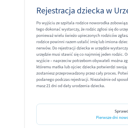
Rejestracja dziecka w Ur
Po wyjściu ze szpitala rodzice noworodka zobowiąz
tego dokonać wystarczy, że rodzic zgłosi się do u
ponieważ wielu świeżo upieczonych rodziców zgłasz
rodzice powinni razem ustalić imię lub imiona dziec
nerwów. Do rejestracji dziecka w urzędzie wystarcz
urzędzie musi stawić się co najmniej jeden rodzic. 
wyjście – naprzeciw potrzebom obywateli można zgłos
któremu matka lub ojciec dziecka potwierdzi swoją
zostaniesz przeprowadzony przez cały proces. Potw
podanego podczas rejestracji. Niezależnie od spos
masz 21 dni od daty urodzenia dziecka.
Sprawd
Pierwsze dni nowo