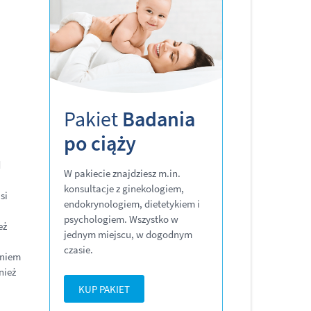
Pakiet
Badania
po ciąży
d
W pakiecie znajdziesz m.in.
konsultacje z ginekologiem,
si
endokrynologiem, dietetykiem i
psychologiem. Wszystko w
eż
jednym miejscu, w dogodnym
czasie.
eniem
nież
KUP PAKIET