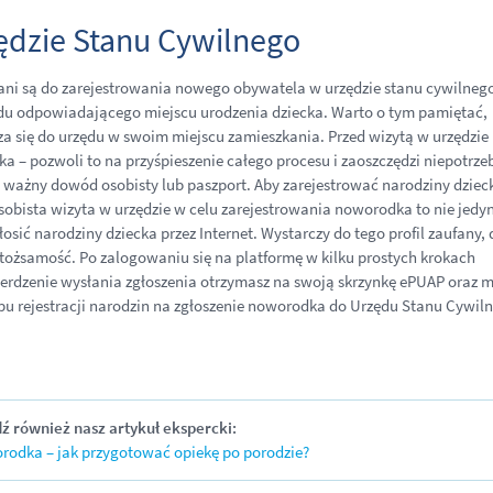
zędzie Stanu Cywilnego
ani są do zarejestrowania nowego obywatela w urzędzie stanu cywilneg
rzędu odpowiadającego miejscu urodzenia dziecka. Warto o tym pamiętać,
a się do urzędu w swoim miejscu zamieszkania. Przed wizytą w urzędzie
ka – pozwoli to na przyśpieszenie całego procesu i zaoszczędzi niepotrz
y ważny dowód osobisty lub paszport. Aby zarejestrować narodziny dziec
Osobista wizyta w urzędzie w celu zarejestrowania noworodka to nie jedy
ić narodziny dziecka przez Internet. Wystarczy do tego profil zaufany, 
 tożsamość. Po zalogowaniu się na platformę w kilku prostych krokach
ierdzenie wysłania zgłoszenia otrzymasz na swoją skrzynkę ePUAP oraz m
obu rejestracji narodzin na zgłoszenie noworodka do Urzędu Stanu Cywil
ź również nasz artykuł ekspercki:
rodka – jak przygotować opiekę po porodzie?