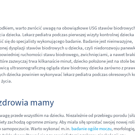
orodkiem, warto zwrócić uwagę na obowiązkowe USG stawów biodrowyc
a dziecka. Lekarz pediatra podczas pierwszej wizyty kontrolnej dziecka
ić się do specjalisty wykonującego badanie. Badanie jest nieinwazyjne,
zonej dysplazji stawów biodrowych u dziecka, czyli niedorozwoju panewk
owiedniej ruchomości stawu biodrowego, zwichnięciami, a nawet brak
óre zazwyczaj trwa kilkanaście minut, dziecko położone jest na stole be
łowicą ultrasonograficzną ogląda staw biodrowy dziecka zarówno z prawej
ch dziecka powinien wykonywać lekarz pediatra podczas okresowych ko
 życia.
n zdrowia mamy
agę przede wszystkim na dziecku. Niezależnie od przebiegu porodu (sił
biety zachodzą ogromne zmiany. Aby miała siłę sprostać swojej nowej roli
o samopoczucie. Warto wykonać m.in.
badanie ogóle moczu
, morfologię