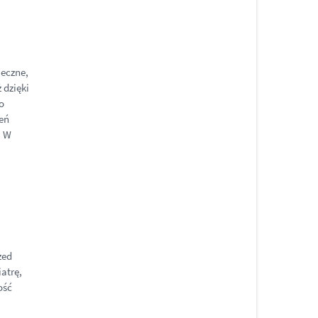
ieczne,
 dzięki
o
eń
. W
zed
atrę,
ość