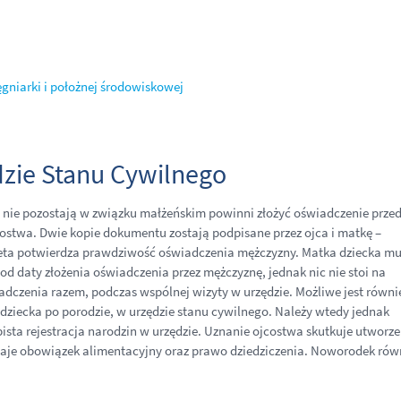
ęgniarki i położnej środowiskowej
zie Stanu Cywilnego
y nie pozostają w związku małżeńskim powinni złożyć oświadczenie prze
ostwa. Dwie kopie dokumentu zostają podpisane przez ojca i matkę –
bieta potwierdza prawdziwość oświadczenia mężczyzny. Matka dziecka mu
d daty złożenia oświadczenia przez mężczyznę, jednak nic nie stoi na
iadczenia razem, podczas wspólnej wizyty w urzędzie. Możliwe jest równi
ziecka po porodzie, w urzędzie stanu cywilnego. Należy wtedy jednak
ista rejestracja narodzin w urzędzie. Uznanie ojcostwa skutkuje utworz
aje obowiązek alimentacyjny oraz prawo dziedziczenia. Noworodek rów