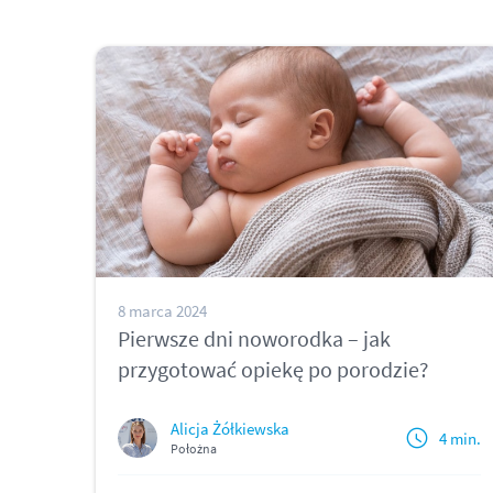
8 marca 2024
Pierwsze dni noworodka – jak
przygotować opiekę po porodzie?
Alicja Żółkiewska
4 min.
Położna