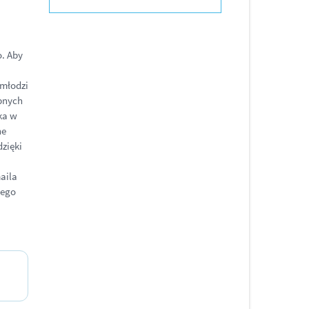
o. Aby
 młodzi
ebnych
ka w
ne
dzięki
aila
nego