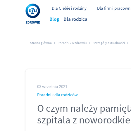
Dla Ciebie i rodziny
Dla firm i pracow
Blog
Dla rodzica
Strona główna
Poradnik o zdrowiu
Szczegóły aktualności
03 września 2021
Poradnik dla rodziców
O czym należy pamięt
szpitala z noworodki