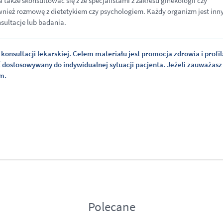
akże skonsultować się z ze specjalistami z zakresu ginekologii czy
wnież rozmowę z dietetykiem czy psychologiem. Każdy organizm jest inny
sultacje lub badania.
konsultacji lekarskiej. Celem materiału jest promocja zdrowia i profil
ć dostosowywany do indywidualnej sytuacji pacjenta. Jeżeli zauważasz
em.
Polecane