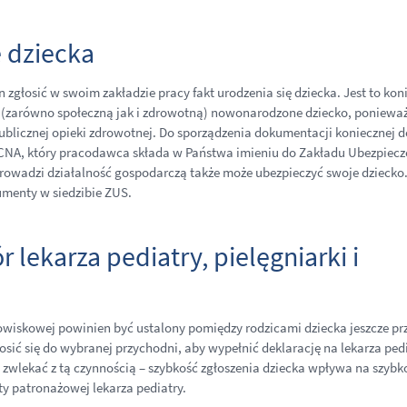
 dziecka
zgłosić w swoim zakładzie pracy fakt urodzenia się dziecka. Jest to kon
 (zarówno społeczną jak i zdrowotną) nowonarodzone dziecko, ponieważ
blicznej opieki zdrowotnej. Do sporządzenia dokumentacji koniecznej d
ZCNA, który pracodawca składa w Państwa imieniu do Zakładu Ubezpiecz
 prowadzi działalność gospodarczą także może ubezpieczyć swoje dziecko
umenty w siedzibie ZUS.
lekarza pediatry, pielęgniarki i
odowiskowej powinien być ustalony pomiędzy rodzicami dziecka jeszcze pr
sić się do wybranej przychodni, aby wypełnić deklarację na lekarza pedi
zwlekać z tą czynnością – szybkość zgłoszenia dziecka wpływa na szybk
ty patronażowej lekarza pediatry.