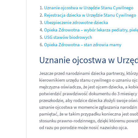
Uznanie ojcostwa w Urzędzie Stanu Cywilnego
Rejestracja dziecka w Urzędzie Stanu Cywilnego
Ubezpieczenie zdrowotne dziecka
Opieka Zdrowotna – wybór lekarza pediatry, piel
USG stawów biodrowych
Opieka Zdrowotna – stan zdrowia mamy
Uznanie ojcostwa w Urzęd
Jeszcze przed narodzinami dziecka partnerzy, którz
kierownikiem urzędu stanu cywilnego o uznaniu ojc
mężczyzna oświadcza, że jest ojcem dziecka, a ko
potwierdzić prawdziwość dokumentu do 3 miesięcy o
przeszkodzie, aby rodzice dziecka złożyli swoje ośw
uznanie ojcostwa w momencie zgłaszania narodzin d
pamiętać, że w takim przypadku konieczna jest osob
stosunku prawno-rodzinnego, dzięki któremu powst
od razu po porodzie może nosić nazwisko ojca.