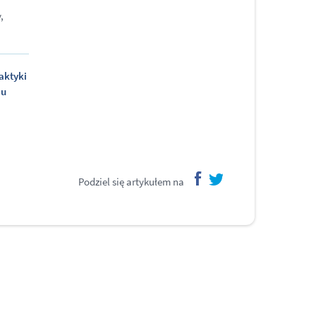
,
aktyki
 u
Podziel się artykułem na
facebook
twitter