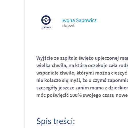
Iwona Sapowicz
Ekspert
Wyjście ze szpitala świeżo upieczonej 
wielka chwila, na którą oczekuje cała rod
wspaniałe chwile, którymi można cieszyć s
nie kołacze się myśl, że o czymś zapomni
szczegóły jeszcze zanim mama z dzieckiem
móc poświęcić 100% swojego czasu nowe
Spis treści: