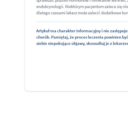
sprawdzić poziom hormonów i minerałów we krwi, a t
endokrynologii. Niektórym pacjentom zaleca się ró
dlatego czasami lekarz może zalecić dodatkowe kon
Artykuł ma charakter informacyjny i nie zastępuje 
chorób. Pamiętaj, że proces leczenia powinien by
siebie niepokojące objawy, skonsultuj je z lekarz