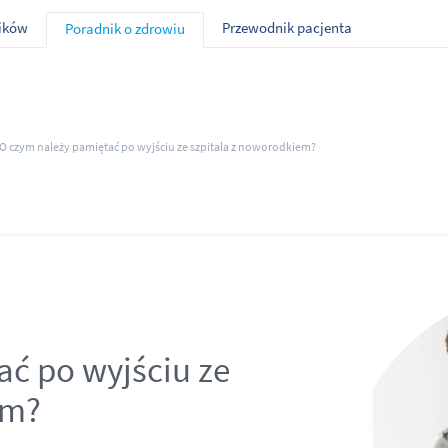
ników
Przewodnik pacjenta
Poradnik o zdrowiu
O czym należy pamiętać po wyjściu ze szpitala z noworodkiem?
ać po wyjściu ze
em?