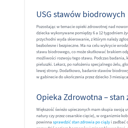
USG stawów biodrowych
Pozostając w temacie opieki zdrowotnej nad now
dziecka wykonywane pomiędzy 6 a 12 tygodniem życi
przychodni wyda skierowanie, z którym należy zgłos
bezbolesne i bezpieczne. Ma na celu wykrycie wrod
stawu biodrowego, co może skutkować brakiem odp
możliwości rozwoju tego stawu. Podczas badania, kt
pieluszki. Lekarz, po nałożeniu specjalnego żelu, g
lewej strony. Dodatkowo, badanie stawów biodrowy
w gabinecie do ukończenia przez dziecko 3 miesiąca
Opieka Zdrowotna – sta
Większość świeżo upieczonych mam skupia swoją uw
natury czy przez cesarskie cięcie), w organizmie ko
powinna
sprawdzić stan zdrowia po ciąży
i zadbać 