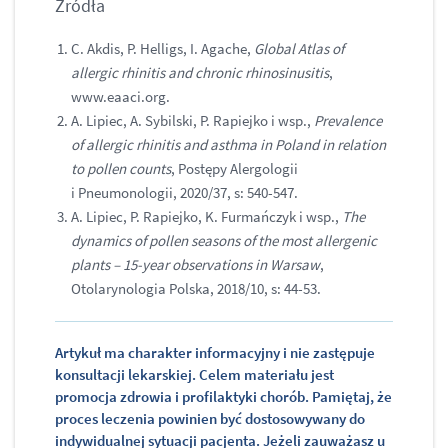
Źródła
C. Akdis, P. Helligs, I. Agache,
Global Atlas of
allergic rhinitis and chronic rhinosinusitis
,
www.eaaci.org.
A. Lipiec, A. Sybilski, P. Rapiejko i wsp.,
Prevalence
of allergic rhinitis and asthma in Poland in relation
to pollen counts
, Postępy Alergologii
i Pneumonologii, 2020/37, s: 540-547.
A. Lipiec, P. Rapiejko, K. Furmańczyk i wsp.,
The
dynamics of pollen seasons of the most allergenic
plants – 15-year observations in Warsaw
,
Otolarynologia Polska, 2018/10, s: 44-53.
Artykuł ma charakter informacyjny i nie zastępuje
konsultacji lekarskiej. Celem materiału jest
promocja zdrowia i profilaktyki chorób. Pamiętaj, że
proces leczenia powinien być dostosowywany do
indywidualnej sytuacji pacjenta. Jeżeli zauważasz u