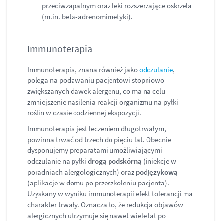
przeciwzapalnym oraz leki rozszerzające oskrzela
(m.in. beta-adrenomimetyki).
Immunoterapia
Immunoterapia, znana również jako
odczulanie
,
polega na podawaniu pacjentowi stopniowo
zwiększanych dawek alergenu, co ma na celu
zmniejszenie nasilenia reakcji organizmu na pyłki
roślin w czasie codziennej ekspozycji.
Immunoterapia jest leczeniem długotrwałym,
powinna trwać od trzech do pięciu lat. Obecnie
dysponujemy preparatami umożliwiającymi
odczulanie na pyłki
drogą podskórną
(iniekcje w
poradniach alergologicznych) oraz
podjęzykową
(aplikacje w domu po przeszkoleniu pacjenta).
Uzyskany w wyniku immunoterapii efekt tolerancji ma
charakter trwały. Oznacza to, że redukcja objawów
alergicznych utrzymuje się nawet wiele lat po