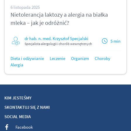
6 listopada 2025
Nietolerancja laktozy a alergia na białka
mleka – jak je odróżnić?
dr hab. n. med. Krzysztof Specjalski
5 min
Specjalista alergologii i chorób wewnętrznych
Dieta i odżywianie
Leczenie
Organizm
Choroby
Alergia
KIM JESTEŚMY
SKONTAKTUJ SIĘ Z NAMI
SOCIAL MEDIA
Facebook