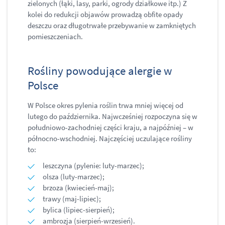
zielonych (łąki, lasy, parki, ogrody działkowe itp.) Z
kolei do redukcji objawów prowadzą obfite opady
deszczu oraz długotrwałe przebywanie w zamkniętych
pomieszczeniach.
Rośliny powodujące alergie w
Polsce
W Polsce okres pylenia roślin trwa mniej więcej od
lutego do października. Najwcześniej rozpoczyna się w
południowo-zachodniej części kraju, a najpóźniej – w
północno-wschodniej. Najczęściej uczulające rośliny
to:
leszczyna (pylenie: luty-marzec);
olsza (luty-marzec);
brzoza (kwiecień-maj);
trawy (maj-lipiec);
bylica (lipiec-sierpień);
ambrozja (sierpień-wrzesień).