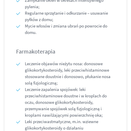
Zamykanie okien w okresach intensywnego
pylenia;
Regularne sprzątanie i odkurzanie – usuwanie
pyłków z domu;
Mycie włosów i zmiana ubrań po powrocie do
domu.
Farmakoterapia
Leczenie objawów nieżytu nosa: donosowe
glikokortykosteroidy, leki przeciwhistaminowe
stosowane doustnie i donosowo, płukanie nosa
solą fizjologiczną;
Leczenie zapalenia spojówek: leki
przeciwhistaminowe doustne i w kroplach do
oczu, donosowe glikokortykosteroidy,
przemywanie spojówek solą fizjologiczną i
kroplami nawilżającymi powierzchnię oka;
Leki przeciwastmatyczne, m.in. wziewne
glikokortykosteroidy o działaniu