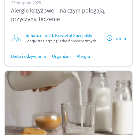
13 sierpnia 2025
Alergie krzyżowe – na czym polegają,
przyczyny, leczenie
dr hab. n. med. Krzysztof Specjalski
5 min
Specjalista alergologii i chorób wewnętrznych
Dieta i odżywianie
Organizm
Alergia