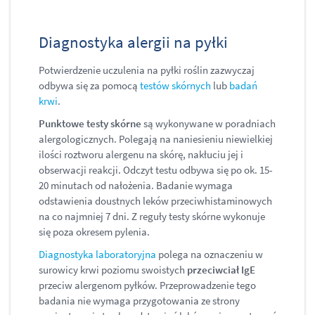
Diagnostyka alergii na pyłki
Potwierdzenie uczulenia na pyłki roślin zazwyczaj
odbywa się za pomocą
testów skórnych
lub
badań
krwi
.
Punktowe testy skórne
są wykonywane w poradniach
alergologicznych. Polegają na naniesieniu niewielkiej
ilości roztworu alergenu na skórę, nakłuciu jej i
obserwacji reakcji. Odczyt testu odbywa się po ok. 15-
20 minutach od nałożenia. Badanie wymaga
odstawienia doustnych leków przeciwhistaminowych
na co najmniej 7 dni. Z reguły testy skórne wykonuje
się poza okresem pylenia.
Diagnostyka laboratoryjna
polega na oznaczeniu w
surowicy krwi poziomu swoistych
przeciwciał IgE
przeciw alergenom pyłków. Przeprowadzenie tego
badania nie wymaga przygotowania ze strony