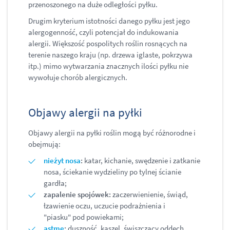
przenoszonego na duże odległości pyłku.
Drugim kryterium istotności danego pyłku jest jego
alergogenność, czyli potencjał do indukowania
alergii. Większość pospolitych roślin rosnących na
terenie naszego kraju (np. drzewa iglaste, pokrzywa
itp.) mimo wytwarzania znacznych ilości pyłku nie
wywołuje chorób alergicznych.
Objawy alergii na pyłki
Objawy alergii na pyłki roślin mogą być różnorodne i
obejmują:
nieżyt nosa
:
katar, kichanie, swędzenie i zatkanie
nosa, ściekanie wydzieliny po tylnej ścianie
gardła;
zapalenie spojówek:
zaczerwienienie, świąd,
łzawienie oczu, uczucie podrażnienia i
"piasku" pod powiekami;
astmę
:
duszność, kaszel, świszczący oddech,