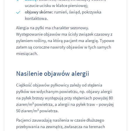
uczucie ucisku w klatce piersiowej;
objawy skórne:
rumień, świąd, pokrzywka
kontaktowa.
Alergia na pyłki ma charakter sezonowy.
Występowanie objawów ma ścisły związek czasowy z
pyleniem rośliny, na którą pacjent ma alergię. Typowe
zatem są coroczne nawroty objawów w tych samych
miesiącach.
Nasilenie objawów alergii
Ciężkość objawów pyłkowicy zależy od stężenia
pyłków we wdychanym powietrzu, np. objawy alergii
na pyłek brzozy występują przy stężeniach powyżej 80
3
ziaren/m
powietrza, a alergii na pyłek traw – powyżej
3
50 ziaren/m
powietrza.
Pacjenci zauważają nasilenia w czasie dłuższego
przebywania na zewnątrz, zwłaszcza na terenach