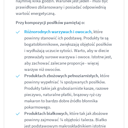
najmniej kilka godzin. Warunek jest jeden - musi być
prawidłowo zbilansowany i posiadać odpowiednią
wartość energetyczną.
Przy kompozycji posiłków pamiętaj o:
Różnorodnych warzywach i owocach
, które
powinny stanowić ich podstawę. Produkty te są
bogatobłonnikowe, zwiększają objętość posiłków
i wydłużają uczucie sytości. Warto, aby w diecie
przeważały surowe warzywa i owoce. Istotne jest,
aby zachować zalecane proporcje - więcej
warzyw niż owoców.
Produktach zbożowych pełnoziarnistych
, które
powinny wypełniać ¼ spożywanych posiłków.
Produkty takie jak gruboziarniste kasze, razowe
pieczywo, naturalne płatki, brązowy ryż czy
makaron to bardzo dobre źródło błonnika
pokarmowego.
Produktach białkowych
, które tak jak zbożowe
powinny zajmować ¼ objętości talerza. Białko
jest podstawowym makroskładnikiem istotnie