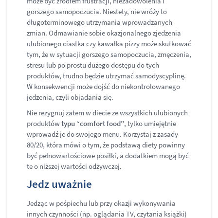
może być źródłem frustracji, niezadowolenia i
gorszego samopoczucia. Niestety, nie wróży to
długoterminowego utrzymania wprowadzanych
zmian. Odmawianie sobie okazjonalnego zjedzenia
ulubionego ciastka czy kawałka pizzy może skutkować
tym, że w sytuacji gorszego samopoczucia, zmęczenia,
stresu lub po prostu dużego dostępu do tych
produktów, trudno będzie utrzymać samodyscyplinę.
W konsekwencji może dojść do niekontrolowanego
jedzenia, czyli objadania się.
Nie rezygnuj zatem w diecie ze wszystkich ulubionych
produktów
typu “comfort food”
, tylko umiejętnie
wprowadź je do swojego menu. Korzystaj z zasady
80/20, która mówi o tym, że podstawą diety powinny
być pełnowartościowe posiłki, a dodatkiem mogą być
te o niższej wartości odżywczej.
Jedz uważnie
Jedząc w pośpiechu lub przy okazji wykonywania
innych czynności (np. oglądania TV, czytania książki)