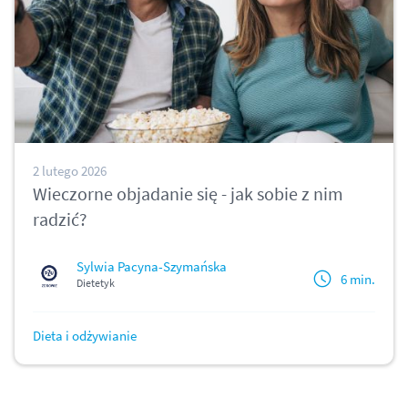
2 lutego 2026
Wieczorne objadanie się - jak sobie z nim
radzić?
Sylwia Pacyna-Szymańska
6 min.
Dietetyk
Dieta i odżywianie