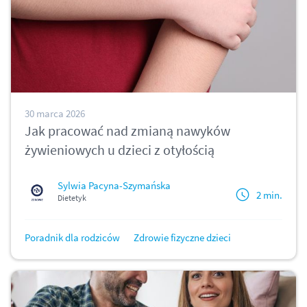
30 marca 2026
Jak pracować nad zmianą nawyków
żywieniowych u dzieci z otyłością
Sylwia Pacyna-Szymańska
2 min.
Dietetyk
Poradnik dla rodziców
Zdrowie fizyczne dzieci