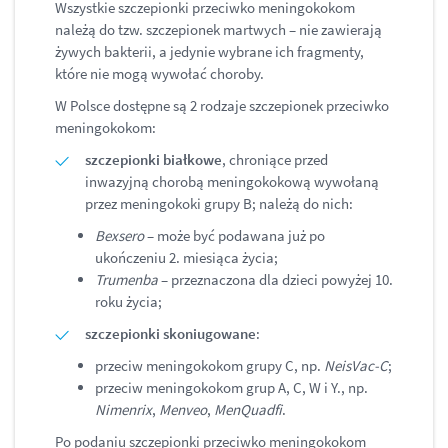
Wszystkie szczepionki przeciwko meningokokom
należą do tzw. szczepionek martwych – nie zawierają
żywych bakterii, a jedynie wybrane ich fragmenty,
które nie mogą wywołać choroby.
W Polsce dostępne są 2 rodzaje szczepionek przeciwko
meningokokom:
szczepionki białkowe
, chroniące przed
inwazyjną chorobą meningokokową wywołaną
przez meningokoki grupy B; należą do nich:
Bexsero
– może być podawana już po
ukończeniu 2. miesiąca życia;
Trumenba
– przeznaczona dla dzieci powyżej 10.
roku życia;
szczepionki skoniugowane
:
przeciw meningokokom grupy C, np.
NeisVac-C
;
przeciw meningokokom grup A, C, W i Y., np.
Nimenrix
,
Menveo
,
MenQuadfi
.
Po podaniu szczepionki przeciwko meningokokom