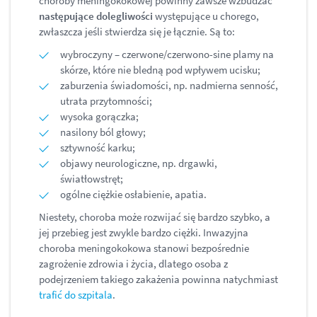
choroby meningokokowej powinny zawsze wzbudzać
następujące dolegliwości
występujące u chorego,
zwłaszcza jeśli stwierdza się je łącznie. Są to:
wybroczyny – czerwone/czerwono-sine plamy na
skórze, które nie bledną pod wpływem ucisku;
zaburzenia świadomości, np. nadmierna senność,
utrata przytomności;
wysoka gorączka;
nasilony ból głowy;
sztywność karku;
objawy neurologiczne, np. drgawki,
światłowstręt;
ogólne ciężkie osłabienie, apatia.
Niestety, choroba może rozwijać się bardzo szybko, a
jej przebieg jest zwykle bardzo ciężki. Inwazyjna
choroba meningokokowa stanowi bezpośrednie
zagrożenie zdrowia i życia, dlatego osoba z
podejrzeniem takiego zakażenia powinna natychmiast
trafić do szpitala
.