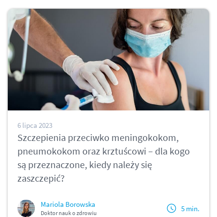
6 lipca 2023
Szczepienia przeciwko meningokokom,
pneumokokom oraz krztuścowi – dla kogo
są przeznaczone, kiedy należy się
zaszczepić?
Mariola Borowska
5 min.
Doktor nauk o zdrowiu