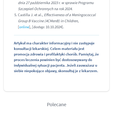
dnia 27 października 2023 r. w sprawie Programu
Szczepień Ochronnych na rok 2024
.
Castilla J. et al.,
Effectiveness of a Meningococcal
Group B Vaccine (4CMenB) in Children
,
[
online
], [dostęp: 10.10.2024].
Artykuł ma charakter informacyjny i nie zastępuje
konsultacji lekarskiej. Celem materiału jest
promocja zdrowia i profilaktyki chorób. Pamiętaj, że
proces leczenia powinien być dostosowywany do
indywidualnej sytuacji pacjenta. Jeżeli zauważasz u
siebie niepokojące objawy, skonsultuj je z lekarzem.
Polecane