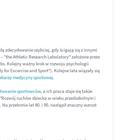
dą zdecydowanie szybciej, gdy ścigają się z innymi
– "the Athletic Research Labolatory" założone przez
bs. Kolejny ważny krok w rozwoju psychologii
 for Excercise and Sport"). Kolejne lata wiązały się
lekarzy medycyny sportowej
.
gotowanie sportowców
, a ich praca staje się także
z "Rozwój ruchów dziecka w wieku przedszkolnym i
a przełomie lat 80. i 90. nastąpił znaczny wzrost