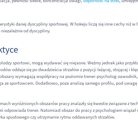
ywacja, pewność siebie, koncentracja uwagi,
odporność na stres
, umiejęt
erystyki danej dyscypliny sportowej. W hokeju liczą się inne cechy niż w
 niezależnie od dyscypliny.
ktyce
holodzy sportowi, mogą wydawać się niejasne. Weźmy jednak jako przykła
dów oddaje się po dwadzieścia strzałów z pozycji leżącej, stojącej i klęc
obszary wymagają współpracy na poziomie trener-psycholog-zawodnik, kt
a ze sportowcem. Dodatkowo, poza analizą samego profilu, pod uwagę b
mach wyróżnionych obszarów pracy znalazły się kwestie związane z techni
imi odpowiada trener. Natomiast obszar do pracy z psychologiem wiązał s
yka spustowego czy utrzymanie rytmu oddawanych strzałów.