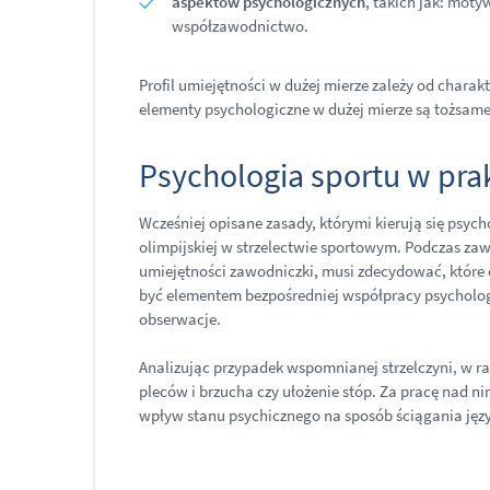
aspektów psychologicznych
, takich jak: mot
współzawodnictwo.
Profil umiejętności w dużej mierze zależy od charakt
elementy psychologiczne w dużej mierze są tożsame
Psychologia sportu w pra
Wcześniej opisane zasady, którymi kierują się psyc
olimpijskiej w strzelectwie sportowym. Podczas zawo
umiejętności zawodniczki, musi zdecydować, które 
być elementem bezpośredniej współpracy psycholog
obserwacje.
Analizując przypadek wspomnianej strzelczyni, w ra
pleców i brzucha czy ułożenie stóp. Za pracę nad n
wpływ stanu psychicznego na sposób ściągania jęz