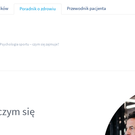
ników
Przewodnik pacjenta
Poradnik o zdrowiu
Psychologia sportu – czym się zajmuje?
czym się