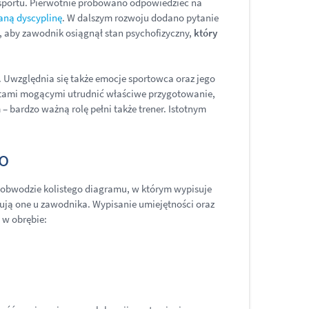
 sportu. Pierwotnie próbowano odpowiedzieć na
aną dyscyplinę
. W dalszym rozwoju dodano pytanie
o, aby zawodnik osiągnął stan psychofizyczny,
który
. Uwzględnia się także emocje sportowca oraz jego
mentami mogącymi utrudnić właściwe przygotowanie,
– bardzo ważną rolę pełni także trener. Istotnym
o
 obwodzie kolistego diagramu, w którym wypisuje
ępują one u zawodnika. Wypisanie umiejętności oraz
 w obrębie: