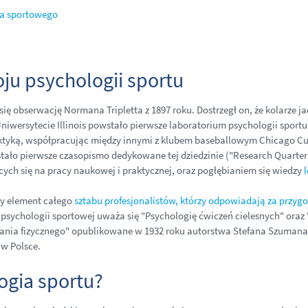
ga sportowego
oju psychologii sportu
ię obserwację Normana Tripletta z 1897 roku. Dostrzegł on, że kolarze ja
iwersytecie Illinois powstało pierwsze laboratorium psychologii sportu 
aktyką, współpracując między innymi z klubem baseballowym Chicago Cu
wstało pierwsze czasopismo dedykowane tej dziedzinie ("Research Quarterly
ych się na pracy naukowej i praktycznej, oraz pogłębianiem się wiedzy
ny element całego
sztabu profesjonalistów, którzy odpowiadają za przy
e psychologii sportowej uważa się "Psychologię ćwiczeń cielesnych" ora
wania fizycznego" opublikowane w 1932 roku autorstwa Stefana Szumana. N
 w Polsce.
ogia sportu?