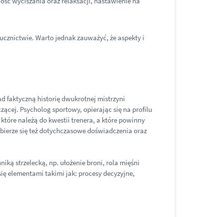
ność wyciszania oraz relaksacji, nastawienie na
 łucznictwie. Warto jednak zauważyć, że aspekty i
d faktyczną historię dwukrotnej mistrzyni
zącej. Psycholog sportowy, opierając się na profilu
óre należą do kwestii trenera, a które powinny
ierze się też dotychczasowe doświadczenia oraz
ką strzelecką, np. ułożenie broni, rola mięśni
ię elementami takimi jak: procesy decyzyjne,