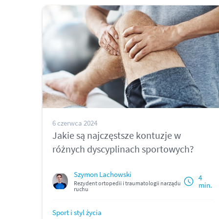
6 czerwca 2024
Jakie są najczęstsze kontuzje w
różnych dyscyplinach sportowych?
Szymon Lachowski
4
Rezydent ortopedii i traumatologii narządu
min.
ruchu
Sport i styl życia