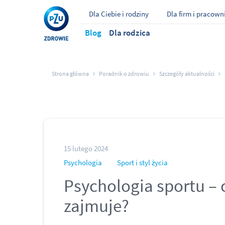
Dla Ciebie i rodziny
Dla firm i pracow
Blog
Dla rodzica
Strona główna
Poradnik o zdrowiu
Szczegóły aktualności
15 lutego 2024
Psychologia
Sport i styl życia
Psychologia sportu – 
zajmuje?