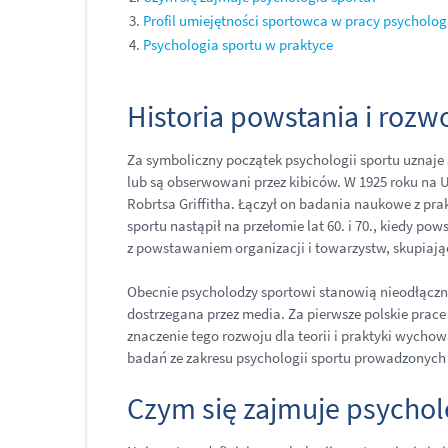
Profil umiejętności sportowca w pracy psycholo
Psychologia sportu w praktyce
Historia powstania i rozw
Za symboliczny początek psychologii sportu uznaje s
lub są obserwowani przez kibiców. W 1925 roku na Un
Robrtsa Griffitha. Łączył on badania naukowe z pr
sportu nastąpił na przełomie lat 60. i 70., kiedy po
z powstawaniem organizacji i towarzystw, skupiając
Obecnie psycholodzy sportowi stanowią nieodłącz
dostrzegana przez media. Za pierwsze polskie prac
znaczenie tego rozwoju dla teorii i praktyki wycho
badań ze zakresu psychologii sportu prowadzonych
Czym się zajmuje psychol