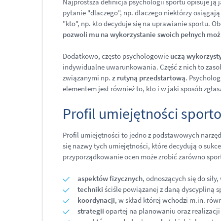
Najprostsza definicja psychologii sportu opisuje
pytanie "dlaczego", np. dlaczego niektórzy osiąga
"kto", np. kto decyduje się na uprawianie sportu. 
pozwoli mu na wykorzystanie swoich pełnych moż
Dodatkowo, często psychologowie
uczą wykorzysty
indywidualne uwarunkowania. Część z nich to zasob
związanymi np.
z rutyną przedstartową
. Psycholog
elementem jest również to, kto i w jaki sposób zgł
Profil umiejętności spor
Profil umiejętności to jedno z podstawowych narz
się nazwy tych umiejętności, które decydują o sukc
przyporządkowanie ocen może zrobić zarówno sportow
aspektów fizycznych
, odnoszących się do siły
techniki
ściśle powiązanej z daną dyscypliną 
koordynacji
, w skład której wchodzi m.in. rów
strategii
opartej na planowaniu oraz realizacji