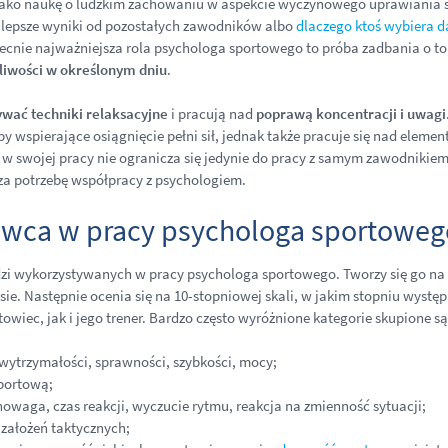
 ją jako naukę o ludzkim zachowaniu w aspekcie wyczynowego uprawiania
ją lepsze wyniki od pozostałych zawodników albo
dlaczego ktoś wybiera d
Obecnie najważniejsza rola psychologa sportowego to próba zadbania o t
liwości w określonym dniu
.
wać techniki relaksacyjne
i pracują nad
poprawą koncentracji i uwagi
y wspierające osiągnięcie pełni sił, jednak także pracuje się nad ele
 w swojej pracy nie ogranicza się jedynie do pracy z samym zawodnikiem 
asza potrzebę współpracy z psychologiem.
towca w pracy psychologa sportoweg
ędzi wykorzystywanych w pracy psychologa sportowego. Tworzy się go na
esie. Następnie ocenia się na 10-stopniowej skali, w jakim stopniu wyst
iec, jak i jego trener. Bardzo często wyróżnione kategorie skupione są
, wytrzymałości, sprawności, szybkości, mocy;
sportową;
nowaga, czas reakcji, wyczucie rytmu, reakcja na zmienność sytuacji;
 założeń taktycznych;