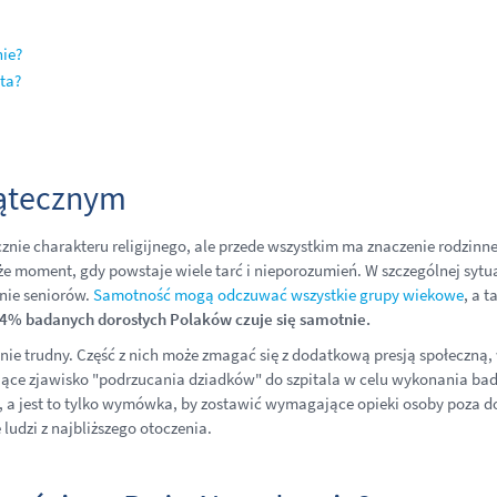
nie?
ta?
iątecznym
cznie charakteru religijnego, ale przede wszystkim ma znaczenie rodzinn
 moment, gdy powstaje wiele tarć i nieporozumień. W szczególnej sytuac
nie seniorów.
Samotność mogą odczuwać wszystkie grupy wiekowe
, a t
 54% badanych dorosłych Polaków czuje się samotnie.
nie trudny. Część z nich może zmagać się z dodatkową presją społeczną,
kojące zjawisko "podrzucania dziadków" do szpitala w celu wykonania ba
, a jest to tylko wymówka, by zostawić wymagające opieki osoby poza 
 ludzi z najbliższego otoczenia.