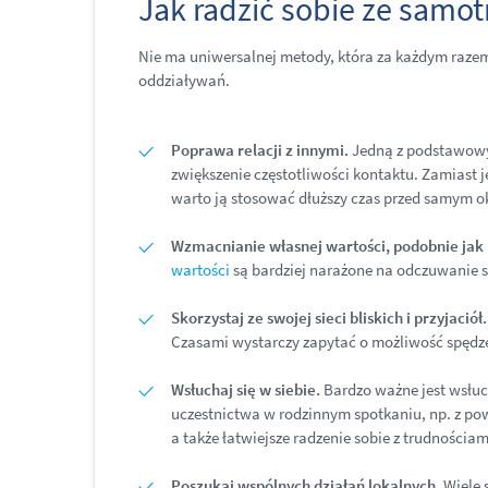
Jak radzić sobie ze samo
Nie ma uniwersalnej metody, która za każdym raze
oddziaływań.
Poprawa relacji z innymi.
Jedną z podstawowyc
zwiększenie częstotliwości kontaktu. Zamiast
warto ją stosować dłuższy czas przed samym 
Wzmacnianie własnej wartości, podobnie jak
wartości
są bardziej narażone na odczuwanie s
Skorzystaj ze swojej sieci bliskich i przyjaciół.
Czasami wystarczy zapytać o możliwość spędze
Wsłuchaj się w siebie.
Bardzo ważne jest wsłuch
uczestnictwa w rodzinnym spotkaniu, np. z pow
a także łatwiejsze radzenie sobie z trudnościam
Poszukaj wspólnych działań lokalnych.
Wiele 