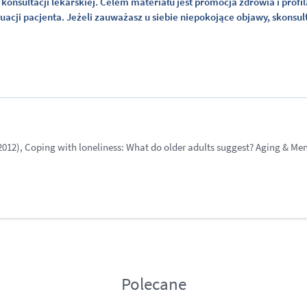
konsultacji lekarskiej. Celem materiału jest promocja zdrowia i profi
cji pacjenta. Jeżeli zauważasz u siebie niepokojące objawy, skonsult
2012), Coping with loneliness: What do older adults suggest? Aging & Men
Polecane