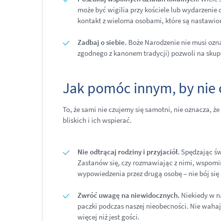
może być wigilia przy kościele lub wydarzenie
kontakt z wieloma osobami, które są nastawio
Zadbaj o siebie.
Boże Narodzenie nie musi ozna
zgodnego z kanonem tradycji) pozwoli na skupie
Jak pomóc innym, by nie c
To, że sami nie czujemy się samotni, nie oznacza, że
bliskich i ich wspierać.
Nie odtrącaj rodziny i przyjaciół.
Spędzając św
Zastanów się, czy rozmawiając z nimi, wspomin
wypowiedzenia przez drugą osobę – nie bój s
Zwróć uwagę na niewidocznych.
Niekiedy w n
paczki podczas naszej nieobecności. Nie wahaj 
więcej niż jest gości.