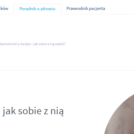
ników
Przewodnik pacjenta
Poradnik o zdrowiu
Samotność w święta – jak sobie z nią radzić?
jak sobie z nią