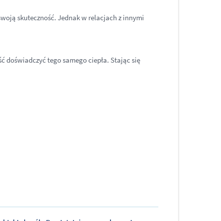
woją skuteczność. Jednak w relacjach z innymi
ść doświadczyć tego samego ciepła. Stając się