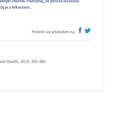
laktyki chorób. Pamiętaj, że proces leczenia
uj je z lekarzem.
Podziel się artykułem na
facebook
twitter
tal Health, 16(3), 353–360.