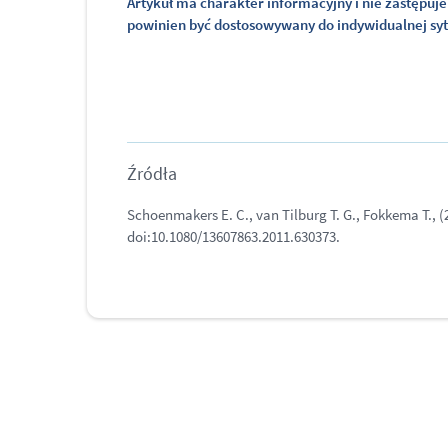
Artykuł ma charakter informacyjny i nie zastępuje 
powinien być dostosowywany do indywidualnej sytua
Źródła
Schoenmakers E. C., van Tilburg T. G., Fokkema T., (
doi:10.1080/13607863.2011.630373.