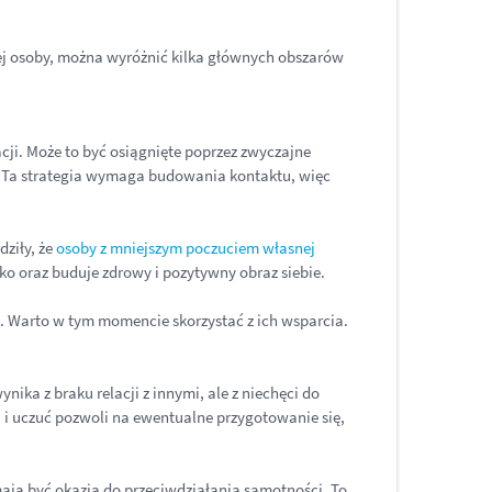
ej osoby, można wyróżnić kilka głównych obszarów
ji. Może to być osiągnięte poprzez zwyczajne
u. Ta strategia wymaga budowania kontaktu, więc
ziły, że
osoby z mniejszym poczuciem własnej
ko oraz buduje zdrowy i pozytywny obraz siebie.
. Warto w tym momencie skorzystać z ich wsparcia.
ika z braku relacji z innymi, ale z niechęci do
 i uczuć pozwoli na ewentualne przygotowanie się,
ają być okazją do przeciwdziałania samotności. To