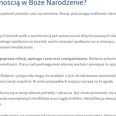
tnością w Boże Narodzenie?
m pozwoli przestać czuć się samotnie. Biorąc pod uwagę możliwości dan
h technik walki z samotnością jest wzmacnianie dotychczasowych relac
 jednego spotkania na kwartał, warto rozważyć spotkanie raz w miesiąc
okresem świątecznym.
 poprawa relacji, wymaga czasu oraz zaangażowania.
Badania potwierd
amotności. Praca nad postrzeganiem własnej wartości zmniejsza to ryzy
Rodzina i przyjaciele mogą nie wiedzieć o tym, że odczuwasz samotność
nia świąt wspólnie. W wielu przypadkach wszyscy wyrażą na to zgodę.
anie się w swoje własne potrzeby i odczucia. Być może samotność nie wyn
odu wewnętrznych konfliktów oraz ciągłych kłótni. Identyfikacja emocji
i.
społeczności na poziomie lokalnym organizuje różne wydarzenia, które m