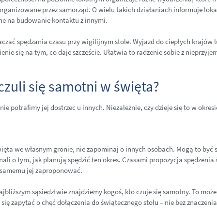
 organizowane przez samorząd. O wielu takich działaniach informuje loka
ne na budowanie kontaktu z innymi.
czać spędzania czasu przy wigilijnym stole. Wyjazd do ciepłych krajów
nie się na tym, co daje szczęście. Ułatwia to radzenie sobie z nieprzyj
zuli się samotni w święta?
 nie potrafimy jej dostrzec u innych. Niezależnie, czy dzieje się to w ok
ięta we własnym gronie, nie zapominaj o innych osobach. Mogą to być sta
ali o tym, jak planują spędzić ten okres. Czasami propozycja spędzenia
ię samemu jej zaproponować.
ajbliższym sąsiedztwie znajdziemy kogoś, kto czuje się samotny. To może
się zapytać o chęć dołączenia do świątecznego stołu – nie bez znaczenia 