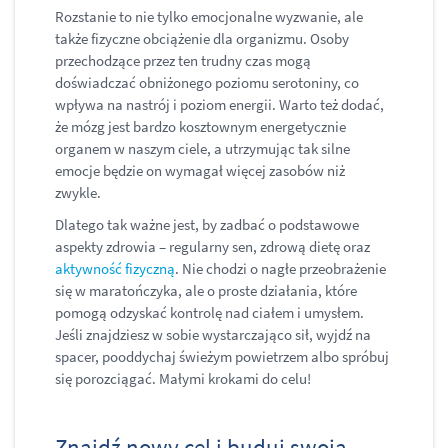
Rozstanie to nie tylko emocjonalne wyzwanie, ale
także fizyczne obciążenie dla organizmu. Osoby
przechodzące przez ten trudny czas mogą
doświadczać obniżonego poziomu serotoniny, co
wpływa na nastrój i poziom energii. Warto też dodać,
że mózg jest bardzo kosztownym energetycznie
organem w naszym ciele, a utrzymując tak silne
emocje będzie on wymagał więcej zasobów niż
zwykle.
Dlatego tak ważne jest, by zadbać o podstawowe
aspekty zdrowia – regularny sen, zdrową dietę oraz
aktywność fizyczną
. Nie chodzi o nagłe przeobrażenie
się w maratończyka, ale o proste działania, które
pomogą odzyskać kontrolę nad ciałem i umysłem.
Jeśli znajdziesz w sobie wystarczająco sił, wyjdź na
spacer, pooddychaj świeżym powietrzem albo spróbuj
się porozciągać. Małymi krokami do celu!
Znajdź nowy cel i buduj swoją