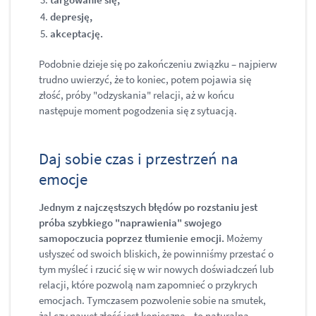
depresję,
akceptację.
Podobnie dzieje się po zakończeniu związku – najpierw
trudno uwierzyć, że to koniec, potem pojawia się
złość, próby "odzyskania" relacji, aż w końcu
następuje moment pogodzenia się z sytuacją.
Daj sobie czas i przestrzeń na
emocje
Jednym z najczęstszych błędów po rozstaniu jest
próba szybkiego "naprawienia" swojego
samopoczucia poprzez tłumienie emocji.
Możemy
usłyszeć od swoich bliskich, że powinniśmy przestać o
tym myśleć i rzucić się w wir nowych doświadczeń lub
relacji, które pozwolą nam zapomnieć o przykrych
emocjach. Tymczasem pozwolenie sobie na smutek,
żal czy nawet złość jest konieczne – to naturalna