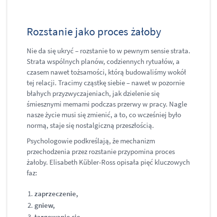
Rozstanie jako proces żałoby
Nie da się ukryć – rozstanie to w pewnym sensie strata.
Strata wspólnych planów, codziennych rytuałów, a
czasem nawet tożsamości, którą budowaliśmy wokół
tej relacji. Tracimy cząstkę siebie – nawet w pozornie
błahych przyzwyczajeniach, jak dzielenie się
śmiesznymi memami podczas przerwy w pracy. Nagle
nasze życie musi się zmienić, a to, co wcześniej było
normą, staje się nostalgiczną przeszłością.
Psychologowie podkreślają, że mechanizm
przechodzenia przez rozstanie przypomina proces
żałoby. Elisabeth Kübler-Ross opisała pięć kluczowych
faz:
zaprzeczenie,
gniew,
targowanie się,