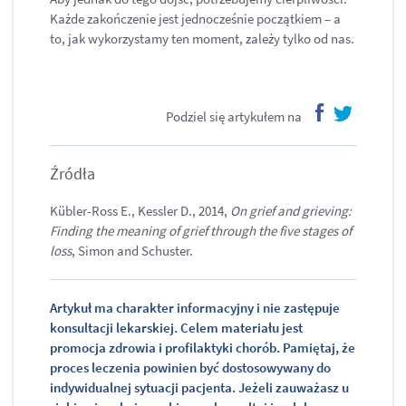
Każde zakończenie jest jednocześnie początkiem – a
to, jak wykorzystamy ten moment, zależy tylko od nas.
Podziel się artykułem na
facebook
twitter
Źródła
Kübler-Ross E., Kessler D., 2014,
On grief and grieving:
Finding the meaning of grief through the five stages of
loss
, Simon and Schuster.
Artykuł ma charakter informacyjny i nie zastępuje
konsultacji lekarskiej. Celem materiału jest
promocja zdrowia i profilaktyki chorób. Pamiętaj, że
proces leczenia powinien być dostosowywany do
indywidualnej sytuacji pacjenta. Jeżeli zauważasz u