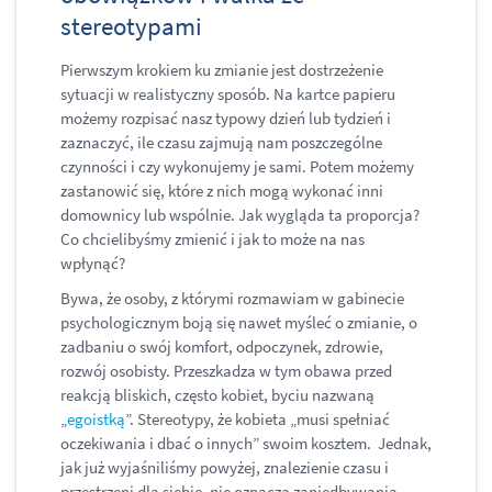
stereotypami
Pierwszym krokiem ku zmianie jest dostrzeżenie
sytuacji w realistyczny sposób. Na kartce papieru
możemy rozpisać nasz typowy dzień lub tydzień i
zaznaczyć, ile czasu zajmują nam poszczególne
czynności i czy wykonujemy je sami. Potem możemy
zastanowić się, które z nich mogą wykonać inni
domownicy lub wspólnie. Jak wygląda ta proporcja?
Co chcielibyśmy zmienić i jak to może na nas
wpłynąć?
Bywa, że osoby, z którymi rozmawiam w gabinecie
psychologicznym boją się nawet myśleć o zmianie, o
zadbaniu o swój komfort, odpoczynek, zdrowie,
rozwój osobisty. Przeszkadza w tym obawa przed
reakcją bliskich, często kobiet, byciu nazwaną
„
egoistką
”. Stereotypy, że kobieta „musi spełniać
oczekiwania i dbać o innych” swoim kosztem. Jednak,
jak już wyjaśniliśmy powyżej, znalezienie czasu i
przestrzeni dla siebie, nie oznacza zaniedbywania