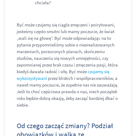
chciała?
Być może czujemy się ciągle zmęczeni i poirytowani,
jesteśmy często smutni lub mamy poczucie, że świat
„wali się na głowę”. Być może odpowiadając na to
pytanie przypomnieliśmy sobie o niezrealizowanych
marzeniach, porzuconych planach, skończeniu
studiów, nauczeniu się nowych umiejętności, czy
zapomnianej przez brak czasu i zmęczenia pasji, która
kiedyś dawała radość i siłę. Być może
czujemy się
wykorzystywani
przez bliskich i współpracowników, a
nawet mamy poczucie, że zupełnie nas nie zauważają.
Jeśli to choć częściowa prawda o nas, niech początek
roku będzie dobrą okazją, żeby zacząć bardziej dbać o
siebie.
Od czego zacząć zmiany? Podział
obowiązków i walka ze