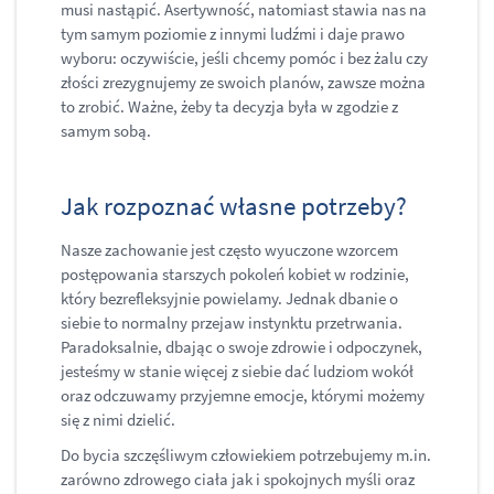
musi nastąpić. Asertywność, natomiast stawia nas na
tym samym poziomie z innymi ludźmi i daje prawo
wyboru: oczywiście, jeśli chcemy pomóc i bez żalu czy
złości zrezygnujemy ze swoich planów, zawsze można
to zrobić. Ważne, żeby ta decyzja była w zgodzie z
samym sobą.
Jak rozpoznać własne potrzeby?
Nasze zachowanie jest często wyuczone wzorcem
postępowania starszych pokoleń kobiet w rodzinie,
który bezrefleksyjnie powielamy. Jednak dbanie o
siebie to normalny przejaw instynktu przetrwania.
Paradoksalnie, dbając o swoje zdrowie i odpoczynek,
jesteśmy w stanie więcej z siebie dać ludziom wokół
oraz odczuwamy przyjemne emocje, którymi możemy
się z nimi dzielić.
Do bycia szczęśliwym człowiekiem potrzebujemy m.in.
zarówno zdrowego ciała jak i spokojnych myśli oraz