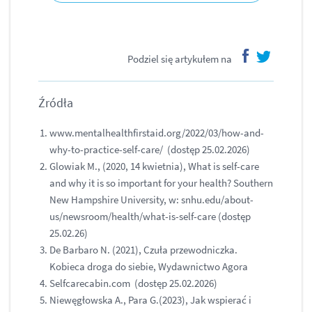
Podziel się artykułem na
facebook
twitter
Źródła
www.mentalhealthfirstaid.org/2022/03/how-and-
why-to-practice-self-care/ (dostęp 25.02.2026)
Glowiak M., (2020, 14 kwietnia), What is self-care
and why it is so important for your health? Southern
New Hampshire University, w: snhu.edu/about-
us/newsroom/health/what-is-self-care (dostęp
25.02.26)
De Barbaro N. (2021), Czuła przewodniczka.
Kobieca droga do siebie, Wydawnictwo Agora
Selfcarecabin.com (dostęp 25.02.2026)
Niewęgłowska A., Para G.(2023), Jak wspierać i