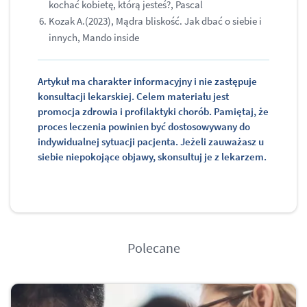
kochać kobietę, którą jesteś?, Pascal
Kozak A.(2023), Mądra bliskość. Jak dbać o siebie i
innych, Mando inside
Artykuł ma charakter informacyjny i nie zastępuje
konsultacji lekarskiej. Celem materiału jest
promocja zdrowia i profilaktyki chorób. Pamiętaj, że
proces leczenia powinien być dostosowywany do
indywidualnej sytuacji pacjenta. Jeżeli zauważasz u
siebie niepokojące objawy, skonsultuj je z lekarzem.
Polecane