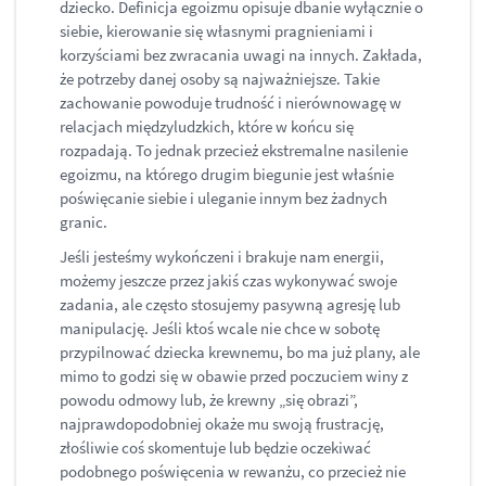
dziecko. Definicja egoizmu opisuje dbanie wyłącznie o
siebie, kierowanie się własnymi pragnieniami i
korzyściami bez zwracania uwagi na innych. Zakłada,
że potrzeby danej osoby są najważniejsze. Takie
zachowanie powoduje trudność i nierównowagę w
relacjach międzyludzkich, które w końcu się
rozpadają. To jednak przecież ekstremalne nasilenie
egoizmu, na którego drugim biegunie jest właśnie
poświęcanie siebie i uleganie innym bez żadnych
granic.
Jeśli jesteśmy wykończeni i brakuje nam energii,
możemy jeszcze przez jakiś czas wykonywać swoje
zadania, ale często stosujemy pasywną agresję lub
manipulację. Jeśli ktoś wcale nie chce w sobotę
przypilnować dziecka krewnemu, bo ma już plany, ale
mimo to godzi się w obawie przed poczuciem winy z
powodu odmowy lub, że krewny „się obrazi”,
najprawdopodobniej okaże mu swoją frustrację,
złośliwie coś skomentuje lub będzie oczekiwać
podobnego poświęcenia w rewanżu, co przecież nie