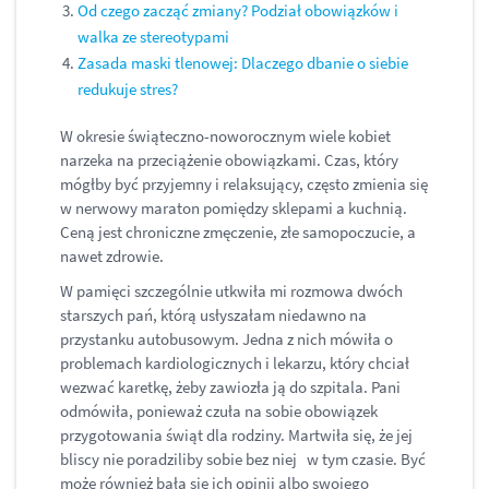
Od czego zacząć zmiany? Podział obowiązków i
walka ze stereotypami
Zasada maski tlenowej: Dlaczego dbanie o siebie
redukuje stres?
W okresie świąteczno-noworocznym wiele kobiet
narzeka na przeciążenie obowiązkami. Czas, który
mógłby być przyjemny i relaksujący, często zmienia się
w nerwowy maraton pomiędzy sklepami a kuchnią.
Ceną jest chroniczne zmęczenie, złe samopoczucie, a
nawet zdrowie.
W pamięci szczególnie utkwiła mi rozmowa dwóch
starszych pań, którą usłyszałam niedawno na
przystanku autobusowym. Jedna z nich mówiła o
problemach kardiologicznych i lekarzu, który chciał
wezwać karetkę, żeby zawiozła ją do szpitala. Pani
odmówiła, ponieważ czuła na sobie obowiązek
przygotowania świąt dla rodziny. Martwiła się, że jej
bliscy nie poradziliby sobie bez niej w tym czasie. Być
może również bała się ich opinii albo swojego