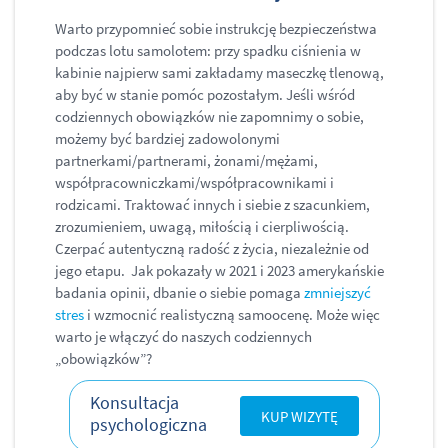
Warto przypomnieć sobie instrukcję bezpieczeństwa
podczas lotu samolotem: przy spadku ciśnienia w
kabinie najpierw sami zakładamy maseczkę tlenową,
aby być w stanie pomóc pozostałym. Jeśli wśród
codziennych obowiązków nie zapomnimy o sobie,
możemy być bardziej zadowolonymi
partnerkami/partnerami, żonami/mężami,
współpracowniczkami/współpracownikami i
rodzicami. Traktować innych i siebie z szacunkiem,
zrozumieniem, uwagą, miłością i cierpliwością.
Czerpać autentyczną radość z życia, niezależnie od
jego etapu. Jak pokazały w 2021 i 2023 amerykańskie
badania opinii, dbanie o siebie pomaga
zmniejszyć
stres
i wzmocnić realistyczną samoocenę. Może więc
warto je włączyć do naszych codziennych
„obowiązków”?
Konsultacja
KUP WIZYTĘ
psychologiczna