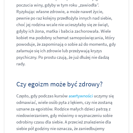
poczucia winy, gdyby w tym roku „zawiodła”.
Ryzykując własne zdrowie, a może nawet życie,
pewnie po raz kolejny przedłożyła innych nad siebie,
choć jej rodzina wcale nie ucieszyłaby się ze świąt,
gdyby ich żona, matka i babcia zachorowała. Wiele
kobiet ma podobny schemat samopoświęcania, który
powoduje, że zapominają o sobie aż do momentu, gdy
załamuje się ich zdrowie lub przeżywają kryzys
psychiczny. Po prostu czują, że już dłużej nie dadzą
rady.
Czy egoizm może być zdrowy?
Często, gdy podczas kursów
asertywności
uczymy się
odmawiać, wiele osób pyta z lękiem, czy nie zostaną
uznane za egoistów. Rodzice małych dzieci patrzą z
niedowierzaniem, gdy mówimy o wyznaczeniu sobie
odrobiny czasu dla siebie. A przecież znalezienie dla
siebie pół godziny nie oznacza, że zaniedbujemy