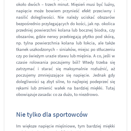
około dwóch – trzech minut. Mięsień musi być luźny,
napięcie może bowiem przynieść efekt przeciwny i
nasilić dolegliwości. Nie należy uciskać obszarów
bezpośrednio przylegających do kości, jak np. okolica
przedniej powierzchni kolana lub bocznej biodra, czy
obszarów, gdzie nerwy przebiegają płytko pod skórą,
np. tylna powierzchnia kolana lub łokcia, ale także
tkanek uszkodzonych – siniaków, miejsc po stłuczeniu
czy po świeżym urazie stawu lub mięśnia. A co, jeśli w
czasie rolowania poczujemy ból? Wtedy trzeba się
zatrzymać i starać się maksymalnie rozluźnić, aż
poczujemy zmniejszające się napięcie. Jednak gdy
dolegliwości są zbyt silne, to najlepiej podeprzeć się
rękami lub zmienić wałek na bardziej miękki. Tutaj
obowiązuje zasada: co za dużo, to niezdrowo.
Nie tylko dla sportowców
Im większe napięcie mięśniowe, tym bardziej miękki