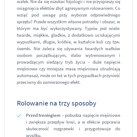
wałek. Nie da się oszukać fizjologii i nie przyspieszy się
osiągnięcia efektów zbyt agresywnym rolowaniem. Co
wziąć pod uwagę przy wyborze odpowiedniego
sprzętu? Przede wszystkim własne potrzeby i obszar, w
którym ma być wykorzystywany. Typów jest wiele:
twarde, miękkie, gładkie, z dodatkowo uciskającymi
wypustkami, długie, krótkie, w kształcie kuli czy tzw.
ósemki. Nie zaleca się używania twardych wałków
osobom początkującym, słabo wytrenowanym i
prowadzącym siedzący tryb życia – duże napięcie
mięśniowe czy mniejsza masa mięśniowa utrudniają
automasaż, może on też w tych przypadkach przynieść
przeciwny do zamierzonego efekt.
Rolowanie na trzy sposoby
Przed treningiem
– pobudza napięcie mięśniowe
i zwiększa przepływ krwi, a w efekcie poprawia
skuteczność rozgrzewki i przygotowuje do
wysiłku.