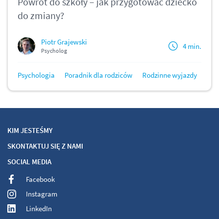
Powrót do szkoły – jak przygotować dziecko
do zmiany?
Piotr Grajewski
4 min.
Psycholog
Psychologia
Poradnik dla rodziców
Rodzinne wyjazdy
KIM JESTEŚMY
SKONTAKTUJ SIĘ Z NAMI
SOCIAL MEDIA
Facebook
Instagram
LinkedIn