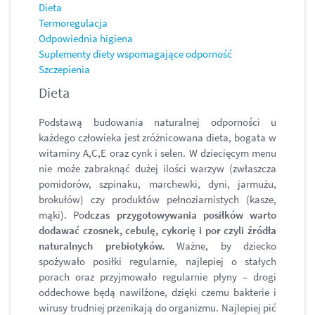
Dieta
Termoregulacja
Odpowiednia higiena
Suplementy diety wspomagające odporność
Szczepienia
Dieta
Podstawą budowania naturalnej odporności u
każdego człowieka jest zróżnicowana dieta, bogata w
witaminy A,C,E oraz cynk i selen. W dziecięcym menu
nie może zabraknąć dużej ilości warzyw (zwłaszcza
pomidorów, szpinaku, marchewki, dyni, jarmużu,
brokułów) czy produktów pełnoziarnistych (kasze,
mąki). Po
dczas przygotowywania posiłków warto
dodawać czosnek, cebulę, cykorię i por czyli źródła
naturalnych prebiotyków.
Ważne, by dziecko
spożywało posiłki regularnie, najlepiej o stałych
porach oraz przyjmowało regularnie płyny – drogi
oddechowe będą nawilżone, dzięki czemu bakterie i
wirusy trudniej przenikają do organizmu. Najlepiej pić