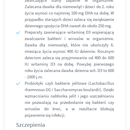
zwalczające stany zapalne w organizmie.
Zalecana dawka dla niemowląt i dzieci do 2. roku
życia wynosi co najmniej 100 mg DHA na dobę. W
przypadku starszych dzieci zaleca się zwiększenie
dziennego spożycia DHA nawet do około 250 mg.
Preparaty zawierające witaminę D3 wspierającą
zwalczanie bakterii i wirusów w organizmie.
Dawka dla niemowląt, które nie ukończyły 6.
miesiąca życia wynosi 400 IU dziennie. Rocznym
dzieciom zaleca się przyjmowanie od 400 do 600
IU witaminy D3 na dobę. Powyżej pierwszego
roku życia zalecana dawka dzienna wit. D3 to 600
- 1000 j.m.
Probiotyki czyli bakterie jelitowe (Lactobacillus
rhamnosus GG i Saccharomyces boulardii). Dzięki
wzmacnianiu nabłonka jelit i jego uszczelnianiu
nie pozwalają na przedostanie się bakterii czy
wirusów do krwi, a w rezultacie blokują
pojawienie się infekcji.
Szczepienia