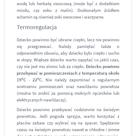
wodę lub herbatę owocową (może być z dodatkiem
miodu, czy soku z malin). Doskonałym źródłem
witamin są również soki owocowe i warzywne.
Termoregulacja
Dziecko powinno być ubrane ciepło, lecz nie powinno
się przegrzewać. Należy pamiętać także o
odpowiednim obuwiu, aby dziecku było ciepło i sucho
w stopy. Większe dziecko warto zapytać co jakiś czas,
czy nie jest mu zimno lub za ciepło.
Dziecko powinno
przebywać w pomieszczeniach z temperaturą około
19⁰C - 22⁰C.
Nie należy zapominać o regularnym
wietrzeniu pomieszczeń oraz nawilżaniu powietrza
(można to zrobić za pomocą mokrych ręczników lub
elektrycznych nawilżaczy).
Dziecko powinno przebywać codziennie na świeżym
powietrzu. Jeśli pogoda sprzyja, warto korzystać z
placów zabaw czy wybrać się na spacer. Spędzanie
czasu na świeżym powietrzu nawet w chłodne i zimne