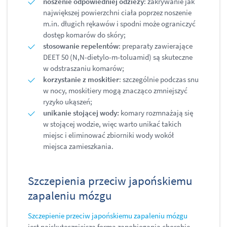
noszenie odpowiedniej odzieży
: zakrywanie jak
największej powierzchni ciała poprzez noszenie
m.in. długich rękawów i spodni może ograniczyć
dostęp komarów do skóry;
stosowanie repelentów
: preparaty zawierające
DEET 50 (N,N-dietylo-m-toluamid) są skuteczne
w odstraszaniu komarów;
korzystanie z moskitier
: szczególnie podczas snu
w nocy, moskitiery mogą znacząco zmniejszyć
ryzyko ukąszeń;
unikanie stojącej wody:
komary rozmnażają się
w stojącej wodzie, więc warto unikać takich
miejsc i eliminować zbiorniki wody wokół
miejsca zamieszkania.
Szczepienia przeciw japońskiemu
zapaleniu mózgu
Szczepienie przeciw japońskiemu zapaleniu mózgu
jest najskuteczniejszą formą zapobiegania chorobie,