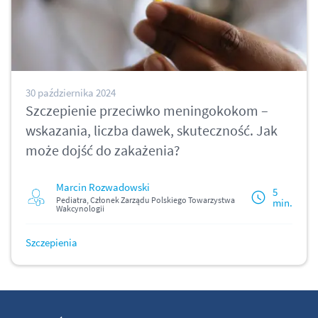
30 października 2024
Szczepienie przeciwko meningokokom –
wskazania, liczba dawek, skuteczność. Jak
może dojść do zakażenia?
Marcin Rozwadowski
5
Pediatra, Członek Zarządu Polskiego Towarzystwa
min.
Wakcynologii
Szczepienia