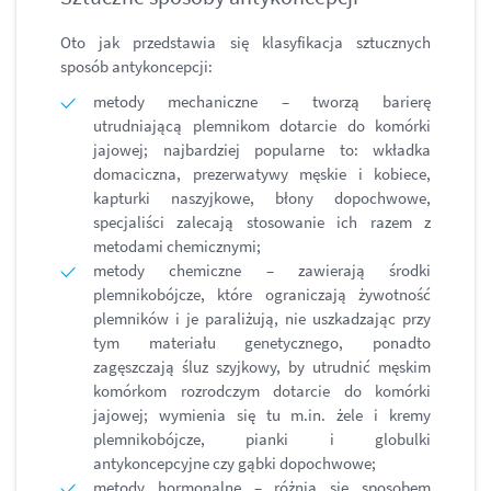
Oto jak przedstawia się klasyfikacja sztucznych
sposób antykoncepcji:
metody mechaniczne – tworzą barierę
utrudniającą plemnikom dotarcie do komórki
jajowej; najbardziej popularne to: wkładka
domaciczna, prezerwatywy męskie i kobiece,
kapturki naszyjkowe, błony dopochwowe,
specjaliści zalecają stosowanie ich razem z
metodami chemicznymi;
metody chemiczne – zawierają środki
plemnikobójcze, które ograniczają żywotność
plemników i je paraliżują, nie uszkadzając przy
tym materiału genetycznego, ponadto
zagęszczają śluz szyjkowy, by utrudnić męskim
komórkom rozrodczym dotarcie do komórki
jajowej; wymienia się tu m.in. żele i kremy
plemnikobójcze, pianki i globulki
antykoncepcyjne czy gąbki dopochwowe;
metody hormonalne – różnią się sposobem