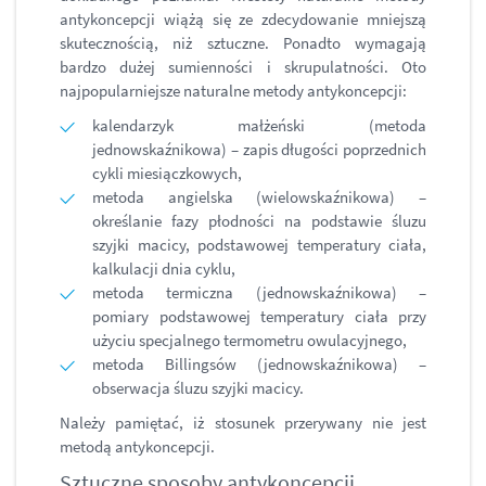
antykoncepcji wiążą się ze zdecydowanie mniejszą
skutecznością, niż sztuczne. Ponadto wymagają
bardzo dużej sumienności i skrupulatności. Oto
najpopularniejsze naturalne metody antykoncepcji:
kalendarzyk małżeński (metoda
jednowskaźnikowa) – zapis długości poprzednich
cykli miesiączkowych,
metoda angielska (wielowskaźnikowa) –
określanie fazy płodności na podstawie śluzu
szyjki macicy, podstawowej temperatury ciała,
kalkulacji dnia cyklu,
metoda termiczna (jednowskaźnikowa) –
pomiary podstawowej temperatury ciała przy
użyciu specjalnego termometru owulacyjnego,
metoda Billingsów (jednowskaźnikowa) –
obserwacja śluzu szyjki macicy.
Należy pamiętać, iż stosunek przerywany nie jest
metodą antykoncepcji.
Sztuczne sposoby antykoncepcji