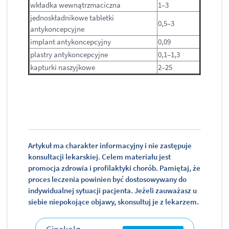
wkładka wewnątrzmaciczna
1–3
jednoskładnikowe tabletki
0,5–3
antykoncepcyjne
implant antykoncepcyjny
0,09
plastry antykoncepcyjne
0,1–1,3
kapturki naszyjkowe
2–25
Artykuł ma charakter informacyjny i nie zastępuje
konsultacji lekarskiej. Celem materiału jest
promocja zdrowia i profilaktyki chorób. Pamiętaj, że
proces leczenia powinien być dostosowywany do
indywidualnej sytuacji pacjenta. Jeżeli zauważasz u
siebie niepokojące objawy, skonsultuj je z lekarzem.