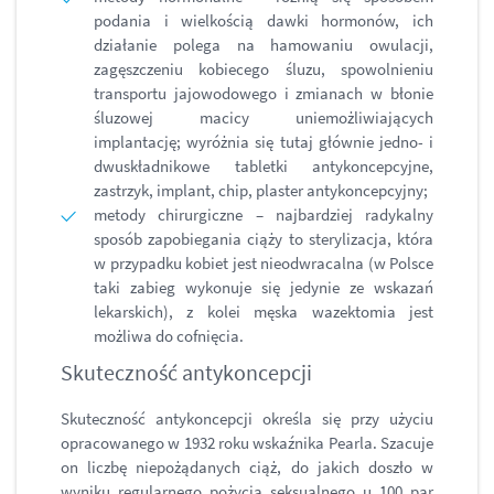
podania i wielkością dawki hormonów, ich
działanie polega na hamowaniu owulacji,
zagęszczeniu kobiecego śluzu, spowolnieniu
transportu jajowodowego i zmianach w błonie
śluzowej macicy uniemożliwiających
implantację; wyróżnia się tutaj głównie jedno- i
dwuskładnikowe tabletki antykoncepcyjne,
zastrzyk, implant, chip, plaster antykoncepcyjny;
metody chirurgiczne – najbardziej radykalny
sposób zapobiegania ciąży to sterylizacja, która
w przypadku kobiet jest nieodwracalna (w Polsce
taki zabieg wykonuje się jedynie ze wskazań
lekarskich), z kolei męska wazektomia jest
możliwa do cofnięcia.
Skuteczność antykoncepcji
Skuteczność antykoncepcji określa się przy użyciu
opracowanego w 1932 roku wskaźnika Pearla. Szacuje
on liczbę niepożądanych ciąż, do jakich doszło w
wyniku regularnego pożycia seksualnego u 100 par