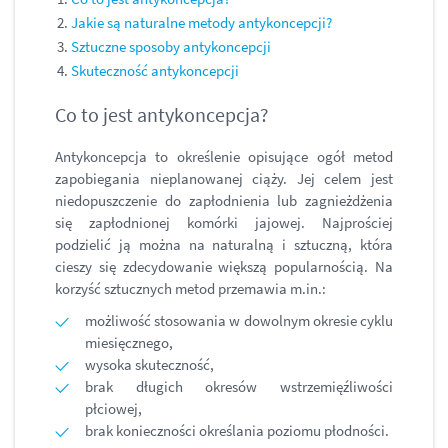
Jakie są naturalne metody antykoncepcji?
Sztuczne sposoby antykoncepcji
Skuteczność antykoncepcji
Co to jest antykoncepcja?
Antykoncepcja to określenie opisujące ogół metod
zapobiegania nieplanowanej ciąży. Jej celem jest
niedopuszczenie do zapłodnienia lub zagnieżdżenia
się zapłodnionej komórki jajowej. Najprościej
podzielić ją można na naturalną i sztuczną, która
cieszy się zdecydowanie większą popularnością. Na
korzyść sztucznych metod przemawia m.in.:
możliwość stosowania w dowolnym okresie cyklu
miesięcznego,
wysoka skuteczność,
brak długich okresów wstrzemięźliwości
płciowej,
brak konieczności określania poziomu płodności.