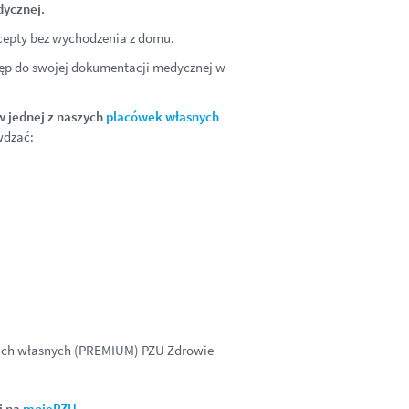
dycznej.
recepty bez wychodzenia z domu.
ęp do swojej dokumentacji medycznej w
w jednej z naszych
placówek własnych
wdzać:
kach własnych (PREMIUM) PZU Zdrowie
j na
mojePZU
.