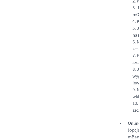
2.
W
3.
J
mO
4.
K
5.
J
nas
6.
N
zes
7.
P
szc
8.
J
wyg
lew
9.
N
wkl
10.
szc
Onli
(opcj
mBank