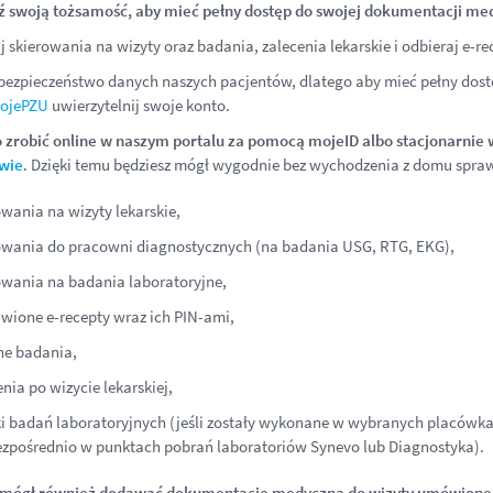
ź swoją tożsamość, aby mieć pełny dostęp do swojej dokumentacji me
j skierowania na wizyty oraz badania, zalecenia lekarskie i odbieraj e-
ezpieczeństwo danych naszych pacjentów, dlatego aby mieć pełny dost
ojePZU
uwierzytelnij swoje konto.
 zrobić online w naszym portalu za pomocą mojeID albo stacjonarnie 
wie
. Dzięki temu będziesz mógł wygodnie bez wychodzenia z domu spra
owania na wizyty lekarskie,
owania do pracowni diagnostycznych (na badania USG, RTG, EKG),
owania na badania laboratoryjne,
wione e-recepty wraz ich PIN-ami,
ne badania,
enia po wizycie lekarskiej,
i badań laboratoryjnych (jeśli zostały wykonane w wybranych placów
ezpośrednio w punktach pobrań laboratoriów Synevo lub Diagnostyka).
 mógł również dodawać dokumentację medyczną do wizyty umówione