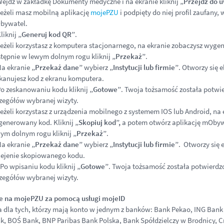
ejdź w zakładkę Dokumenty medyczne i na ekranie kliknij
„Przejdź do u
eżeli masz mobilną aplikację
mojePZU
i podpięty do niej profil zaufany,
bywatel.
liknij
„Generuj kod QR”
.
eżeli korzystasz z komputera stacjonarnego, na ekranie zobaczysz wy
tępnie w lewym dolnym rogu kliknij
„Przekaż”
.
a ekranie
„Przekaż dane”
wybierz
„Instytucji lub firmie”
. Otworzy się 
kanujesz kod z ekranu komputera.
o zeskanowaniu kodu kliknij
„Gotowe”
. Twoja tożsamość została potwi
zegółów wybranej wizyty.
eżeli korzystasz z urządzenia mobilnego z systemem IOS lub Android, na
enerowany kod. Kliknij
„Skopiuj kod”,
a potem otwórz aplikację mObywa
ym dolnym rogu kliknij
„Przekaż”
.
a ekranie
„Przekaż dane”
wybierz
„Instytucji lub firmie”
. Otworzy się
ejenie skopiowanego kodu.
Po wpisaniu kodu kliknij
„Gotowe”
. Twoja tożsamość została potwierdz
zegółów wybranej wizyty.
ne na mojePZU
za pomocą usługi mojeID
a dla tych, którzy mają konto w jednym z banków: Bank Pekao, ING Bank 
, BOŚ Bank, BNP Paribas Bank Polska, Bank Spółdzielczy w Brodnicy, Cr