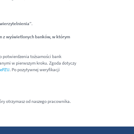
wierzytelnienia”
.
n z wyświetlonych banków, w którym
Do potwierdzenia tożsamości bank
odanymi w pierwszym kroku. Zgoda dotyczy
ePZU
. Po pozytywnej weryfikacji
tóry otrzymasz od naszego pracownika.