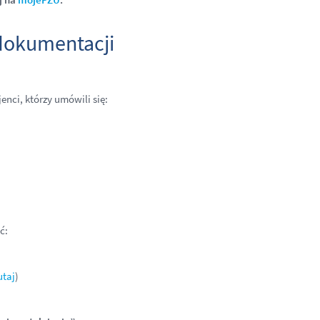
 dokumentacji
nci, którzy umówili się:
ć:
utaj
)