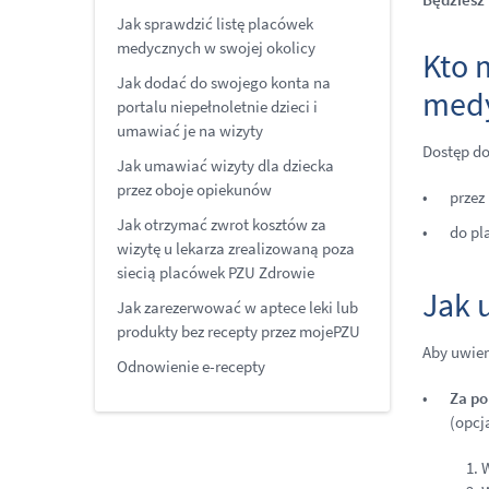
Jak sprawdzić listę placówek
medycznych w swojej okolicy
Kto 
Jak dodać do swojego konta na
medy
portalu niepełnoletnie dzieci i
umawiać je na wizyty
Dostęp do
Jak umawiać wizyty dla dziecka
przez oboje opiekunów
przez 
Jak otrzymać zwrot kosztów za
do pl
wizytę u lekarza zrealizowaną poza
siecią placówek PZU Zdrowie
Jak 
Jak zarezerwować w aptece leki lub
produkty bez recepty przez mojePZU
Aby uwier
Odnowienie e-recepty
Za p
(opcj
1.
W