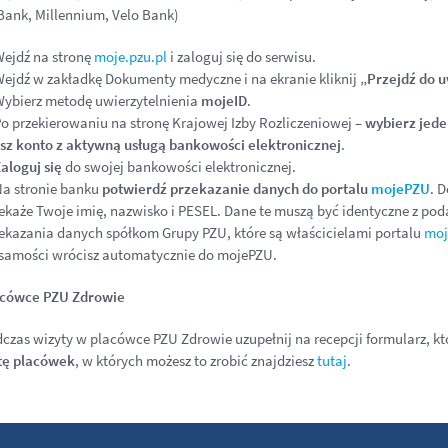
 Bank, Millennium, Velo Bank)
ejdź na stronę
moje.pzu.pl
i zaloguj się do serwisu.
ejdź w zakładkę Dokumenty medyczne i na ekranie kliknij
„Przejdź do u
ybierz metodę uwierzytelnienia
mojeID
.
o przekierowaniu na stronę Krajowej Izby Rozliczeniowej –
wybierz jede
z konto z aktywną usługą bankowości elektronicznej
.
aloguj się
do swojej bankowości elektronicznej.
a stronie banku
potwierdź przekazanie danych do portalu
mojePZU
. 
ekaże Twoje imię, nazwisko i PESEL. Dane te muszą być identyczne z p
ekazania danych spółkom Grupy PZU, które są właścicielami portalu
moj
samości wrócisz automatycznie do mojePZU.
acówce PZU Zdrowie
czas wizyty w placówce PZU Zdrowie uzupełnij na recepcji formularz, k
tę placówek
, w których możesz to zrobić znajdziesz
tutaj
.