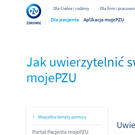
Dla Ciebie i rodziny
Dla firm i pracow
Dla pacjenta
Aplikacja mojePZU
Jak uwierzytelnić 
mojePZU
Wszystkie tematy pomocy
Uwie
Portal Pacjenta mojePZU