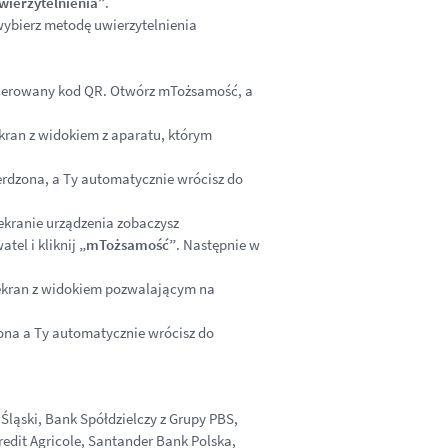
wierzytelnienia”
.
 wybierz metodę uwierzytelnienia
generowany kod QR. Otwórz mTożsamość, a
ekran z widokiem z aparatu, którym
erdzona, a Ty automatycznie wrócisz do
 ekranie urządzenia zobaczysz
tel i kliknij
„mTożsamość”
. Następnie w
 ekran z widokiem pozwalającym na
ona a Ty automatycznie wrócisz do
Śląski, Bank Spółdzielczy z Grupy PBS,
edit Agricole, Santander Bank Polska,