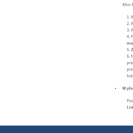
Alior
1.
W
2.
W
3.
W
4.
P
mas
5.
Z
6.
N
prz
prz
toż
W pl
Pod
Lis