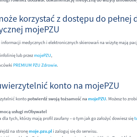
może korzystać z dostępu do pełnej
cznej mojePZU
 informacji medycznych i elektronicznych skierowań na wizytę mają pacje
infolinię lub przez
mojePZU
,
acówki
PREMIUM PZU Zdrowie
.
uwierzytelnić konto na mojePZU
zytelnić konto
potwierdź swoją tożsamość na
mojePZU
. Możesz to zrobi
omocą usługi mObywatel
a dla tych, którzy mają profil zaufany – o tym jak go założyć dowiesz się
t
ejdź na stronę
moje.pzu.pl
i zaloguj się do serwisu.