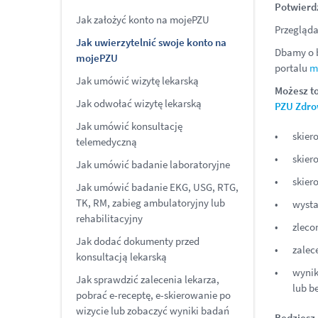
Potwierd
Jak założyć konto na mojePZU
Przegląda
Jak uwierzytelnić swoje konto na
Dbamy o b
mojePZU
portalu
m
Jak umówić wizytę lekarską
Możesz to
Jak odwołać wizytę lekarską
PZU Zdro
Jak umówić konsultację
skier
telemedyczną
skier
Jak umówić badanie laboratoryjne
skier
Jak umówić badanie EKG, USG, RTG,
TK, RM, zabieg ambulatoryjny lub
wysta
rehabilitacyjny
zleco
Jak dodać dokumenty przed
zalec
konsultacją lekarską
wynik
Jak sprawdzić zalecenia lekarza,
lub b
pobrać e-receptę, e-skierowanie po
wizycie lub zobaczyć wyniki badań
Będziesz