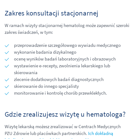
Zakres konsultacji stacjonarnej
W ramach wizyty stacjonarnej hematolog może zapewnić szeroki
zakres świadczeń, w tym:
przeprowadzenie szczegółowego wywiadu medycznego
wykonanie badania dizykalnego
ocenę wyników badań laboratoryjnych i obrazowych
wystawienie e-recepty, zwolnienia lekarskiego lub
skierowania
zlecenie dodatkowych badań diagnostycznych
skierowanie do innego specjalisty
monitorowanie i kontrolę chorób przewklekłych.
Gdzie zrealizujesz wizytę u hematologa?
Wizytę lekarską możesz zrealizować w Centrach Medycznych
PZU Zdrowie lub plac
ó
wkach partnerskich.
Ich dokładną