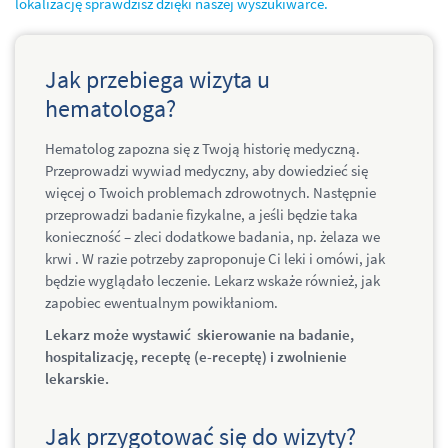
lokalizację sprawdzisz dzięki naszej wyszukiwarce.
Jak przebiega wizyta u
hematologa?
Hematolog zapozna się z Twoją historię medyczną.
Przeprowadzi wywiad medyczny, aby dowiedzieć się
więcej o Twoich problemach zdrowotnych. Następnie
przeprowadzi badanie fizykalne, a jeśli będzie taka
konieczność – zleci dodatkowe badania, np. żelaza we
krwi . W razie potrzeby zaproponuje Ci leki i omówi, jak
będzie wyglądało leczenie. Lekarz wskaże również, jak
zapobiec ewentualnym powikłaniom.
Lekarz może wystawić skierowanie na badanie,
hospitalizację, receptę (e-receptę) i zwolnienie
lekarskie.
Jak przygotować się do wizyty?