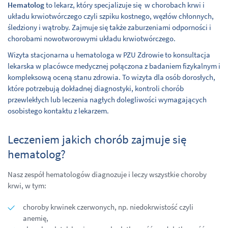
Hematolog
to lekarz, który specjalizuje się w chorobach krwi i
układu krwiotwórczego czyli szpiku kostnego, węzłów chłonnych,
śledziony i wątroby. Zajmuje się także zaburzeniami odporności i
chorobami nowotworowymi układu krwiotwórczego.
Wizyta stacjonarna u hematologa w PZU
Zdrowie to konsultacja
lekarska w placówce medycznej połączona z badaniem fizykalnym i
kompleksową oceną stanu zdrowia. To wizyta dla osób dorosłych,
które potrzebują dokładnej diagnostyki, kontroli chorób
przewlekłych lub leczenia nagłych dolegliwości wymagających
osobistego kontaktu z lekarzem.
Leczeniem jakich chorób zajmuje się
hematolog?
Nasz zespół hematologów diagnozuje i leczy wszystkie choroby
krwi, w tym:
choroby krwinek czerwonych, np. niedokrwistość czyli
anemię,