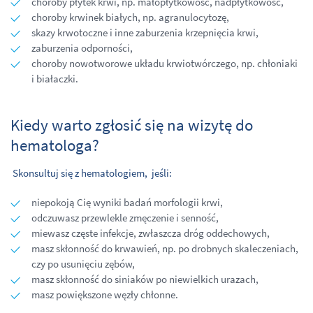
choroby płytek krwi, np. małopłytkowość, nadpłytkowość,
choroby krwinek białych, np. agranulocytozę,
skazy krwotoczne i inne zaburzenia krzepnięcia krwi,
zaburzenia odporności,
choroby nowotworowe układu krwiotwórczego, np. chłoniaki
i białaczki.
Kiedy warto zgłosić się na wizytę do
hematologa?
Skonsultuj się z hematologiem, jeśli:
niepokoją Cię wyniki badań morfologii krwi,
odczuwasz przewlekle zmęczenie i senność,
miewasz częste infekcje, zwłaszcza dróg oddechowych,
masz skłonność do krwawień, np. po drobnych skaleczeniach,
czy po usunięciu zębów,
masz skłonność do siniaków po niewielkich urazach,
masz powiększone węzły chłonne.