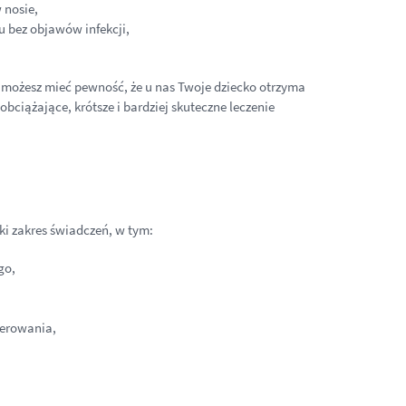
 nosie,
u bez objawów infekcji,
 – możesz mieć pewność, że u nas Twoje dziecko otrzyma
ciążające, krótsze i bardziej skuteczne leczenie
ki zakres świadczeń, w tym:
go,
,
ierowania,