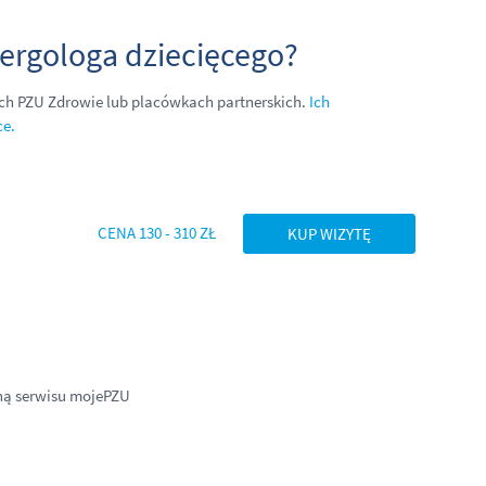
alergologa dziecięcego?
ch PZU Zdrowie lub plac
ó
wkach partnerskich.
Ich
ce.
CENA 130 - 310 ZŁ
KUP WIZYTĘ
ną serwisu mojePZU