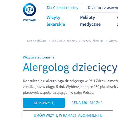
Dla firm i pracow
Dla Ciebie i rodziny
Wizyty
Pakiety
lekarskie
medyczne
Strona główna
Dla Ciebie i rodziny
Wizyty lekarskie
Wizyty
Wizyta stacjonarna
Alergolog dziecięcy
Konsultację u alergologa dziecięcego w PZU Zdrowie może
zrealizujesz w ciągu 5 dni. Wybierz jedną ze 130 placówek 
placówek współpracujących w całej Polsce.
CENA 130 - 310 ZŁ *
KUP WIZYTĘ
UMÓW WIZYTĘ W RAMACH ABONAMENTU