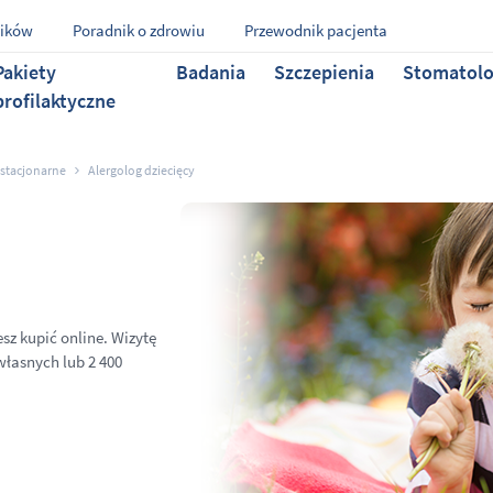
ników
Poradnik o zdrowiu
Przewodnik pacjenta
Pakiety
Badania
Szczepienia
Stomatolo
profilaktyczne
 stacjonarne
Alergolog dziecięcy
sz kupić online. Wizytę
własnych lub 2 400