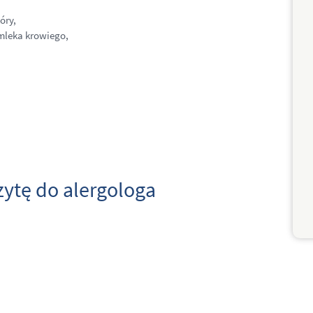
óry,
 mleka krowiego,
zytę do alergologa