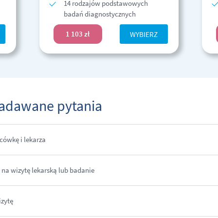
14 rodzajów podstawowych
badań diagnostycznych
1 103 zł
WYBIERZ
zadawane pytania
cówkę i lekarza
 na wizytę lekarską lub badanie
zytę