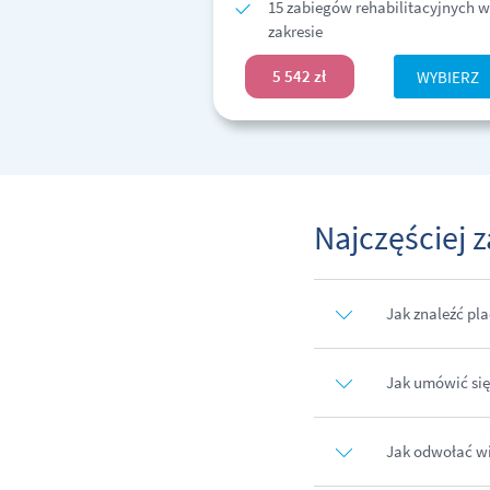
15 zabiegów rehabilitacyjnych w
zakresie
5 542 zł
WYBIERZ
Najczęściej 
Jak znaleźć pla
Jak umówić się
Jak odwołać wi