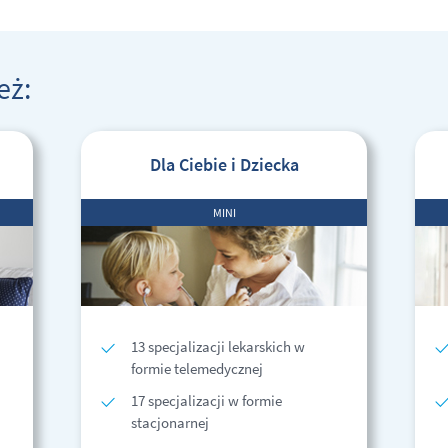
eż:
Dla Ciebie i Dziecka
MINI
13 specjalizacji lekarskich w
formie telemedycznej
17 specjalizacji w formie
stacjonarnej