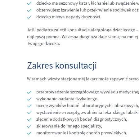
dziecko ma sezonowy katar, kichanie lub swędzenie w
obserwujesz łzawienie lub przekrwienie spojówek ocz
dziecko miewa napady duszności.
Jeśli pediatra zalecił konsultację alergologa dziecięcego
najlepszą pomoc. Wczesna diagnoza daje szansę na mniej ob
Twojego dziecka.
Zakres konsultacji
W ramach wizyty stacjonarnej lekarz może zapewnić szero
przeprowadzenie szczegółowego wywiadu medyczne
wykonanie badania fizykalnego,
ocenę wyników badań laboratoryjnych i obrazowych
wystawienie e-recepty, zwolnienia lekarskiego lub sk
zlecenie dodatkowych badań diagnostycznych,
skierowanie do innego specjalisty,
monitorowanie i kontrolę chorób przewlekłych.