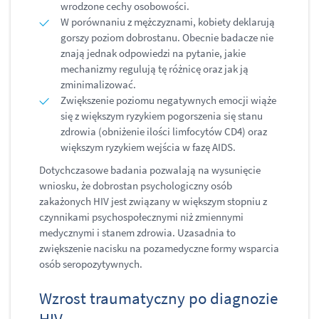
wrodzone cechy osobowości.
W porównaniu z mężczyznami, kobiety deklarują
gorszy poziom dobrostanu. Obecnie badacze nie
znają jednak odpowiedzi na pytanie, jakie
mechanizmy regulują tę różnicę oraz jak ją
zminimalizować.
Zwiększenie poziomu negatywnych emocji wiąże
się z większym ryzykiem pogorszenia się stanu
zdrowia (obniżenie ilości limfocytów CD4) oraz
większym ryzykiem wejścia w fazę AIDS.
Dotychczasowe badania pozwalają na wysunięcie
wniosku, że dobrostan psychologiczny osób
zakażonych HIV jest związany w większym stopniu z
czynnikami psychospołecznymi niż zmiennymi
medycznymi i stanem zdrowia. Uzasadnia to
zwiększenie nacisku na pozamedyczne formy wsparcia
osób seropozytywnych.
Wzrost traumatyczny po diagnozie
HIV