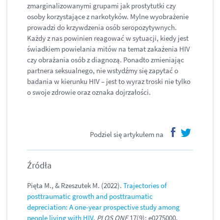
zmarginalizowanymi grupami jak prostytutki czy
osoby korzystające z narkotyków. Mylne wyobrażenie
prowadzi do krzywdzenia osób seropozytywnych.
Każdy z nas powinien reagować w sytuacji, kiedy jest
świadkiem powielania mitów na temat zakażenia HIV
czy obrażania osób z diagnozą. Ponadto zmieniając
partnera seksualnego, nie wstydźmy się zapytać o
badania w kierunku HIV – jest to wyraz troski nie tylko
o swoje zdrowie oraz oznaka dojrzałości.
Podziel się artykułem na
facebook
twitter
Źródła
Pięta M., & Rzeszutek M. (2022).
Trajectories of
posttraumatic growth and posttraumatic
depreciation: A one-year prospective study among
people living with HIV.
PLOS ONE
17(9): e0275000.