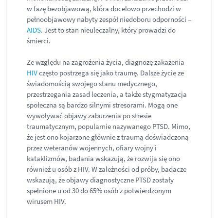
w fazę bezobjawową, która docelowo przechodzi w
pełnoobjawowy nabyty zespół niedoboru odporności –
AIDS
. Jest to stan nieuleczalny, który prowadzi do
śmierci.
Ze względu na zagrożenia życia, diagnozę zakażenia
HIV
często postrzega się jako traumę. Dalsze życie ze
świadomością swojego stanu medycznego,
przestrzegania zasad leczenia, a także stygmatyzacja
społeczna są bardzo silnymi stresorami. Mogą one
wywoływać objawy zaburzenia po stresie
traumatycznym, popularnie nazywanego PTSD. Mimo,
że jest ono kojarzone głównie z traumą doświadczoną
przez weteranów wojennych, ofiary wojny i
kataklizmów, badania wskazują, że rozwija się ono
również u osób z HIV. W zależności od próby, badacze
wskazują, że objawy diagnostyczne PTSD zostały
spełnione u od 30 do 65% osób z potwierdzonym
wirusem HIV.