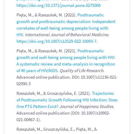
https://doi.org/10.1371/journal.pone.0275000
Pięta, M., & Rzeszutek, M. (2022).
Posttraumatic
growth and posttraumatic depreciation: Independent
correlates of well-being among people living with
HIV
.
International Journal of Behavioral Medicine
.
https://doi.org/10.1007/s12529-022-10093-7
.
Pięta, M., & Rzeszutek, M. (2021).
Posttraumatic
growth and well-being among people living with HIV:
A systematic review and meta-analysis in recognition
of 40 years of HIV/AIDS
.
Quality of Life Research
.
Advanced online publication. DOI: 10.1007/s11136-021-
02990-3
Rzeszutek, M., & Gruszczyńska, E. (2021).
Trajectories
of Posttraumatic Growth Following HIV Infection: Does
One PTG Pattern Exist?
Journal of Happiness Studies
.
Advanced online publication (DOI: 10.1007/s10902-
021-00467-1).
Rzeszutek, M., Gruszczyńska, E., Pięta, M., &