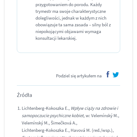
przygotowaniem do porodu. Każdy
trymestr ma swoje charakterystyczne
dolegliwości, jednak w każdym z nich
obowiązuje ta sama zasada – silny ból z
niepokojącymi objawami wymaga
konsultacji lekarskiej.
Podziel się artykułem na
facebook
twitter
Źródła
Lichtenberg‑Kokoszka E.,
Wpływ ciąży na zdrowie i
samopoczucie psychiczne kobiet
, w: Velemínský M.,
Velemínský M., Šimečková A.,
Lichtenberg‑Kokoszka E., Havová M. (red./wsp.),