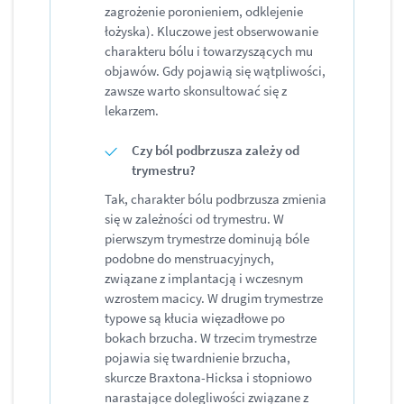
zagrożenie poronieniem, odklejenie
łożyska). Kluczowe jest obserwowanie
charakteru bólu i towarzyszących mu
objawów. Gdy pojawią się wątpliwości,
zawsze warto skonsultować się z
lekarzem.
Czy ból podbrzusza zależy od
trymestru?
Tak, charakter bólu podbrzusza zmienia
się w zależności od trymestru. W
pierwszym trymestrze dominują bóle
podobne do menstruacyjnych,
związane z implantacją i wczesnym
wzrostem macicy. W drugim trymestrze
typowe są kłucia więzadłowe po
bokach brzucha. W trzecim trymestrze
pojawia się twardnienie brzucha,
skurcze Braxtona-Hicksa i stopniowo
narastające dolegliwości związane z