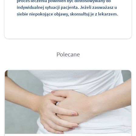
proces leczenia powinien być dostosowywany do
indywidualnej sytuacji pacjenta. Jeżeli zauważasz u
siebie niepokojące objawy, skonsultuj je z lekarzem.
Polecane