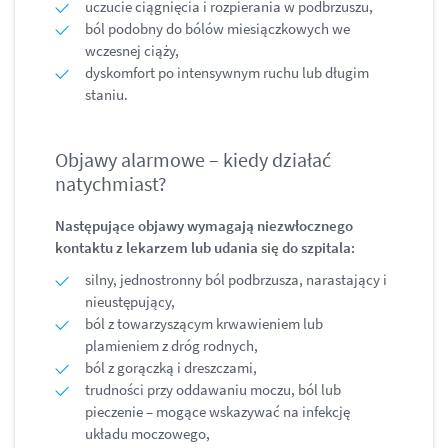
uczucie ciągnięcia i rozpierania w podbrzuszu,
ból podobny do bólów miesiączkowych we
wczesnej ciąży,
dyskomfort po intensywnym ruchu lub długim
staniu.
Objawy alarmowe – kiedy działać
natychmiast?
Następujące objawy wymagają niezwłocznego
kontaktu z lekarzem lub udania się do szpitala:
silny, jednostronny ból podbrzusza, narastający i
nieustępujący,
ból z towarzyszącym krwawieniem lub
plamieniem z dróg rodnych,
ból z gorączką i dreszczami,
trudności przy oddawaniu moczu, ból lub
pieczenie – mogące wskazywać na infekcję
układu moczowego,