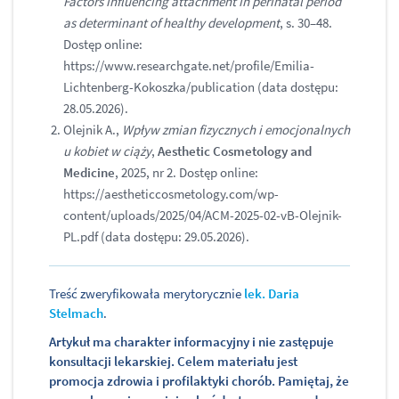
Factors influencing attachment in perinatal period
as determinant of healthy development
, s. 30–48.
Dostęp online:
https://www.researchgate.net/profile/Emilia-
Lichtenberg-Kokoszka/publication (data dostępu:
28.05.2026).
Olejnik A.,
Wpływ zmian fizycznych i emocjonalnych
u kobiet w ciąży
,
Aesthetic Cosmetology and
Medicine
, 2025, nr 2. Dostęp online:
https://aestheticcosmetology.com/wp-
content/uploads/2025/04/ACM-2025-02-vB-Olejnik-
PL.pdf (data dostępu: 29.05.2026).
Treść zweryfikowała merytorycznie
lek. Daria
Stelmach
.
Artykuł ma charakter informacyjny i nie zastępuje
konsultacji lekarskiej. Celem materiału jest
promocja zdrowia i profilaktyki chorób. Pamiętaj, że