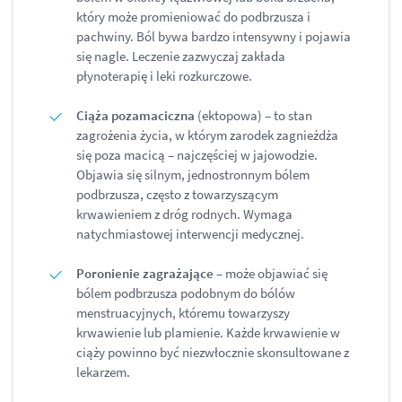
który może promieniować do podbrzusza i
pachwiny. Ból bywa bardzo intensywny i pojawia
się nagle. Leczenie zazwyczaj zakłada
płynoterapię i leki rozkurczowe.
Ciąża pozamaciczna
(ektopowa) – to stan
zagrożenia życia, w którym zarodek zagnieżdża
się poza macicą – najczęściej w jajowodzie.
Objawia się silnym, jednostronnym bólem
podbrzusza, często z towarzyszącym
krwawieniem z dróg rodnych. Wymaga
natychmiastowej interwencji medycznej.
Poronienie zagrażające
– może objawiać się
bólem podbrzusza podobnym do bólów
menstruacyjnych, któremu towarzyszy
krwawienie lub plamienie. Każde krwawienie w
ciąży powinno być niezwłocznie skonsultowane z
lekarzem.