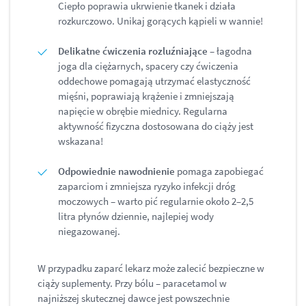
Ciepło poprawia ukrwienie tkanek i działa
rozkurczowo. Unikaj gorących kąpieli w wannie!
Delikatne ćwiczenia rozluźniające
– łagodna
joga dla ciężarnych, spacery czy ćwiczenia
oddechowe pomagają utrzymać elastyczność
mięśni, poprawiają krążenie i zmniejszają
napięcie w obrębie miednicy. Regularna
aktywność fizyczna dostosowana do ciąży jest
wskazana!
Odpowiednie nawodnienie
pomaga zapobiegać
zaparciom i zmniejsza ryzyko infekcji dróg
moczowych – warto pić regularnie około 2–2,5
litra płynów dziennie, najlepiej wody
niegazowanej.
W przypadku zaparć lekarz może zalecić bezpieczne w
ciąży suplementy. Przy bólu – paracetamol w
najniższej skutecznej dawce jest powszechnie