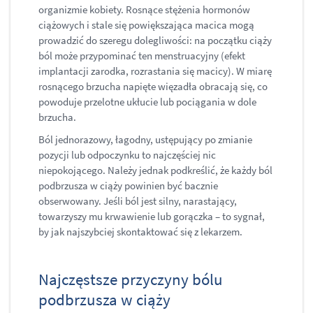
organizmie kobiety. Rosnące stężenia hormonów
ciążowych i stale się powiększająca macica mogą
prowadzić do szeregu dolegliwości: na początku ciąży
ból może przypominać ten menstruacyjny (efekt
implantacji zarodka, rozrastania się macicy). W miarę
rosnącego brzucha napięte więzadła obracają się, co
powoduje przelotne ukłucie lub pociągania w dole
brzucha.
Ból jednorazowy, łagodny, ustępujący po zmianie
pozycji lub odpoczynku to najczęściej nic
niepokojącego. Należy jednak podkreślić, że każdy ból
podbrzusza w ciąży powinien być bacznie
obserwowany. Jeśli ból jest silny, narastający,
towarzyszy mu krwawienie lub gorączka – to sygnał,
by jak najszybciej skontaktować się z lekarzem.
Najczęstsze przyczyny bólu
podbrzusza w ciąży