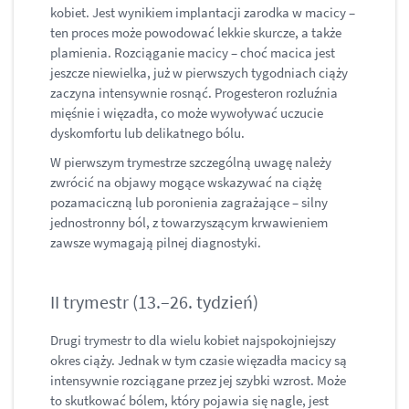
kobiet. Jest wynikiem implantacji zarodka w macicy –
ten proces może powodować lekkie skurcze, a także
plamienia. Rozciąganie macicy – choć macica jest
jeszcze niewielka, już w pierwszych tygodniach ciąży
zaczyna intensywnie rosnąć. Progesteron rozluźnia
mięśnie i więzadła, co może wywoływać uczucie
dyskomfortu lub delikatnego bólu.
W pierwszym trymestrze szczególną uwagę należy
zwrócić na objawy mogące wskazywać na ciążę
pozamaciczną lub poronienia zagrażające – silny
jednostronny ból, z towarzyszącym krwawieniem
zawsze wymagają pilnej diagnostyki.
II trymestr (13.–26. tydzień)
Drugi trymestr to dla wielu kobiet najspokojniejszy
okres ciąży. Jednak w tym czasie więzadła macicy są
intensywnie rozciągane przez jej szybki wzrost. Może
to skutkować bólem, który pojawia się nagle, jest