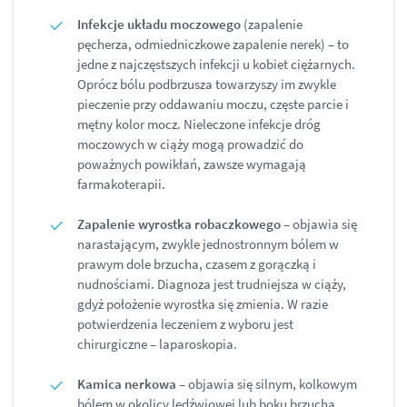
Infekcje układu moczowego
(zapalenie
pęcherza, odmiedniczkowe zapalenie nerek) – to
jedne z najczęstszych infekcji u kobiet ciężarnych.
Oprócz bólu podbrzusza towarzyszy im zwykle
pieczenie przy oddawaniu moczu, częste parcie i
mętny kolor mocz. Nieleczone infekcje dróg
moczowych w ciąży mogą prowadzić do
poważnych powikłań, zawsze wymagają
farmakoterapii.
Zapalenie wyrostka robaczkowego
– objawia się
narastającym, zwykle jednostronnym bólem w
prawym dole brzucha, czasem z gorączką i
nudnościami. Diagnoza jest trudniejsza w ciąży,
gdyż położenie wyrostka się zmienia. W razie
potwierdzenia leczeniem z wyboru jest
chirurgiczne – laparoskopia.
Kamica nerkowa
– objawia się silnym, kolkowym
bólem w okolicy lędźwiowej lub boku brzucha,