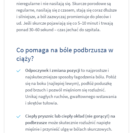
nieregularne i nie nasilają się. Skurcze porodowe są
regularne, nasilają się z czasem, stają się coraz dłuższe
i silniejsze, a ból zazwyczaj promieniuje do pleców i
ud. Jeśli skurcze pojawiają się co 5–10 minut i trwają
ponad 30–60 sekund – czas jechać do szpitala.
Co pomaga na bóle podbrzusza w
ciąży?
Odpoczynek i zmiana pozycji
to najprostsze i
najskuteczniejsze sposoby łagodzenia bólu. Połóż
się na boku (najlepiej lewym), podłóż poduszkę
pod brzuch i pozwól mięśniom się rozluźnić.
Unikaj nagłych ruchów, gwałtownego wstawania
i skrętów tułowia.
Ciepły prysznic lub ciepły okład (nie gorący!) na
podbrzusze
może skutecznie rozluźnić napięte
mięśnie i przynieść ulgę w bólach skurczowych.