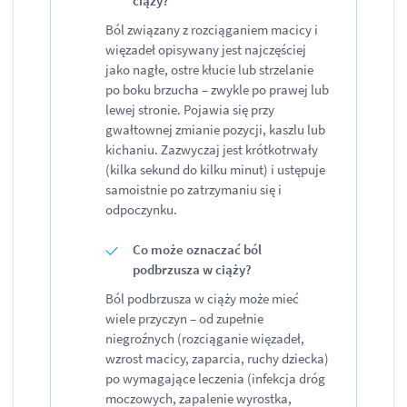
ciąży?
Ból związany z rozciąganiem macicy i
więzadeł opisywany jest najczęściej
jako nagłe, ostre kłucie lub strzelanie
po boku brzucha – zwykle po prawej lub
lewej stronie. Pojawia się przy
gwałtownej zmianie pozycji, kaszlu lub
kichaniu. Zazwyczaj jest krótkotrwały
(kilka sekund do kilku minut) i ustępuje
samoistnie po zatrzymaniu się i
odpoczynku.
Co może oznaczać ból
podbrzusza w ciąży?
Ból podbrzusza w ciąży może mieć
wiele przyczyn – od zupełnie
niegroźnych (rozciąganie więzadeł,
wzrost macicy, zaparcia, ruchy dziecka)
po wymagające leczenia (infekcja dróg
moczowych, zapalenie wyrostka,