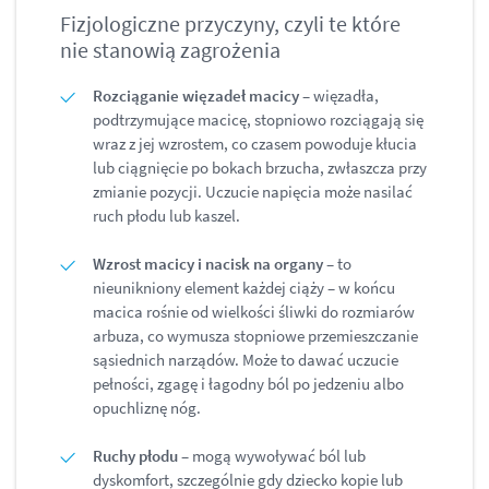
Fizjologiczne przyczyny, czyli te które
nie stanowią zagrożenia
Rozciąganie więzadeł macicy
– więzadła,
podtrzymujące macicę, stopniowo rozciągają się
wraz z jej wzrostem, co czasem powoduje kłucia
lub ciągnięcie po bokach brzucha, zwłaszcza przy
zmianie pozycji. Uczucie napięcia może nasilać
ruch płodu lub kaszel.
Wzrost macicy i nacisk na organy
– to
nieunikniony element każdej ciąży – w końcu
macica rośnie od wielkości śliwki do rozmiarów
arbuza, co wymusza stopniowe przemieszczanie
sąsiednich narządów. Może to dawać uczucie
pełności, zgagę i łagodny ból po jedzeniu albo
opuchliznę nóg.
Ruchy płodu
– mogą wywoływać ból lub
dyskomfort, szczególnie gdy dziecko kopie lub