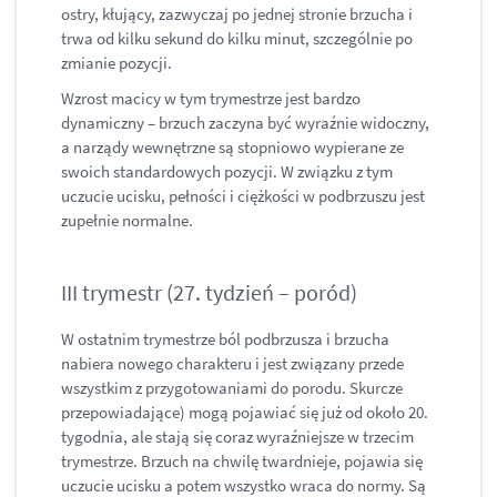
ostry, kłujący, zazwyczaj po jednej stronie brzucha i
trwa od kilku sekund do kilku minut, szczególnie po
zmianie pozycji.
Wzrost macicy w tym trymestrze jest bardzo
dynamiczny – brzuch zaczyna być wyraźnie widoczny,
a narządy wewnętrzne są stopniowo wypierane ze
swoich standardowych pozycji. W związku z tym
uczucie ucisku, pełności i ciężkości w podbrzuszu jest
zupełnie normalne.
III trymestr (27. tydzień – poród)
W ostatnim trymestrze ból podbrzusza i brzucha
nabiera nowego charakteru i jest związany przede
wszystkim z przygotowaniami do porodu. Skurcze
przepowiadające) mogą pojawiać się już od około 20.
tygodnia, ale stają się coraz wyraźniejsze w trzecim
trymestrze. Brzuch na chwilę twardnieje, pojawia się
uczucie ucisku a potem wszystko wraca do normy. Są