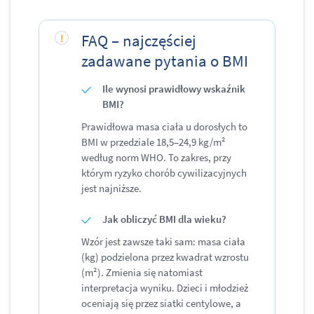
FAQ – najczęściej
zadawane pytania o BMI
Ile wynosi prawidłowy wskaźnik
BMI?
Prawidłowa masa ciała u dorosłych to
BMI w przedziale 18,5–24,9 kg/m²
według norm WHO. To zakres, przy
którym ryzyko chorób cywilizacyjnych
jest najniższe.
Jak obliczyć BMI dla wieku?
Wzór jest zawsze taki sam: masa ciała
(kg) podzielona przez kwadrat wzrostu
(m²). Zmienia się natomiast
interpretacja wyniku. Dzieci i młodzież
oceniają się przez siatki centylowe, a