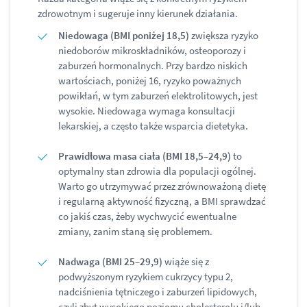
zdrowotnym i sugeruje inny kierunek działania.
Niedowaga (BMI poniżej 18,5)
zwiększa ryzyko
niedoborów mikroskładników, osteoporozy i
zaburzeń hormonalnych. Przy bardzo niskich
wartościach, poniżej 16, ryzyko poważnych
powikłań, w tym zaburzeń elektrolitowych, jest
wysokie. Niedowaga wymaga konsultacji
lekarskiej, a często także wsparcia dietetyka.
Prawidłowa masa ciała (BMI 18,5–24,9)
to
optymalny stan zdrowia dla populacji ogólnej.
Warto go utrzymywać przez zrównoważoną dietę
i regularną aktywność fizyczną, a BMI sprawdzać
co jakiś czas, żeby wychwycić ewentualne
zmiany, zanim staną się problemem.
Nadwaga (BMI 25–29,9)
wiąże się z
podwyższonym ryzykiem cukrzycy typu 2,
nadciśnienia tętniczego i zaburzeń lipidowych,
czyli zbyt wysokiego poziomu cholesterolu i/lub