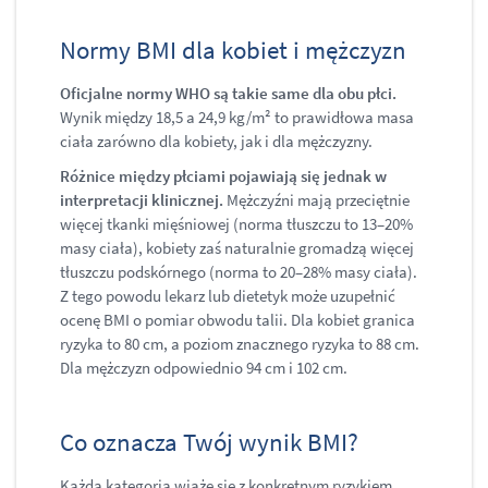
Normy BMI dla kobiet i mężczyzn
Oficjalne normy WHO są takie same dla obu płci.
Wynik między 18,5 a 24,9 kg/m² to prawidłowa masa
ciała zarówno dla kobiety, jak i dla mężczyzny.
Różnice między płciami pojawiają się jednak w
interpretacji klinicznej.
Mężczyźni mają przeciętnie
więcej tkanki mięśniowej (norma tłuszczu to 13–20%
masy ciała), kobiety zaś naturalnie gromadzą więcej
tłuszczu podskórnego (norma to 20–28% masy ciała).
Z tego powodu lekarz lub dietetyk może uzupełnić
ocenę BMI o pomiar obwodu talii. Dla kobiet granica
ryzyka to 80 cm, a poziom znacznego ryzyka to 88 cm.
Dla mężczyzn odpowiednio 94 cm i 102 cm.
Co oznacza Twój wynik BMI?
Każda kategoria wiąże się z konkretnym ryzykiem