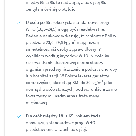
między 85. a 95. to nadwaga, a powyżej 95.
centyla mówi się o otyłości.
U osób po 65. roku życia
standardowe progi
WHO (18,5–24,9) mogą być nieadekwatne.
Badania naukowe wskazują, że seniorzy z BMI w
przedziale 23,0–29,9 kg/m² mają niższą
śmiertelność niż osoby z „prawidłowym"
wynikiem według kryteriów WHO. Niewielka
rezerwa tkanki tłuszczowej chroni starszy
organizm przed wyniszczeniem podczas choroby
lub hospitalizacji. W Polsce lekarze geriatrzy
coraz częściej akceptują BMI do 30 kg/m² jako
normę dla osób starszych, pod warunkiem że nie
towarzyszy mu nadmierna utrata masy
mięśniowej.
Dla osób między 18. a 65. rokiem życia
obowiązują standardowe progi WHO
przedstawione w tabeli powyżej.