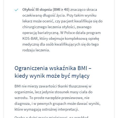
Otyłość III stopnia (BMI ≥ 40)
znacząco skraca
oczekiwaną długość życia. Przy takim wyniku
lekarz może ocenić, czy pacjent kwalifikuje się do
chirurgicznego leczenia otyłości, zwanego
operacją bariatryczną. W Polsce działa program
KOS-BAR, który obejmuje kompleksową opiekę
medyczną dla osób kwalifikujących się do tego
rodzaju leczenia.
Ograniczenia wskaźnika BMI –
kiedy wynik może być mylący
BMI nie mierzy zawartości tkanki tłuszczowej w
organizmie, lecz jedynie stosunek masy ciała do
wzrostu. To proste narzędzie przesiewowe, nie
diagnoza, i w pewnych grupach może dawać wyniki,
które wymagają ostrożnej interpretacji.
Osoba o dużej masie mięśniowej, na przykład