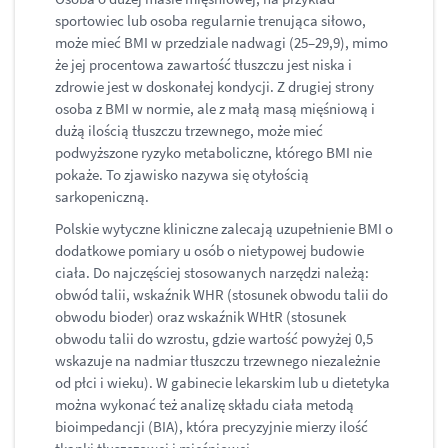
sportowiec lub osoba regularnie trenująca siłowo,
może mieć BMI w przedziale nadwagi (25–29,9), mimo
że jej procentowa zawartość tłuszczu jest niska i
zdrowie jest w doskonałej kondycji. Z drugiej strony
osoba z BMI w normie, ale z małą masą mięśniową i
dużą ilością tłuszczu trzewnego, może mieć
podwyższone ryzyko metaboliczne, którego BMI nie
pokaże. To zjawisko nazywa się otyłością
sarkopeniczną.
Polskie wytyczne kliniczne zalecają uzupełnienie BMI o
dodatkowe pomiary u osób o nietypowej budowie
ciała. Do najczęściej stosowanych narzędzi należą:
obwód talii, wskaźnik WHR (stosunek obwodu talii do
obwodu bioder) oraz wskaźnik WHtR (stosunek
obwodu talii do wzrostu, gdzie wartość powyżej 0,5
wskazuje na nadmiar tłuszczu trzewnego niezależnie
od płci i wieku). W gabinecie lekarskim lub u dietetyka
można wykonać też analizę składu ciała metodą
bioimpedancji (BIA), która precyzyjnie mierzy ilość