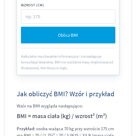
WZROST (CM)
Oblicz BMI
Kalkulator ma charakter informacyjny i nie zastępuje
konsultacji lekarskiej. BMI nie rozróżnia masy mięśniowej od
tłuszczowej. Nie stosuj w ciąży.
Jak obliczyć BMI? Wzór i przykład
Wzór na BMI wygląda następująco:
BMI = masa ciała (kg) / wzrost² (m²)
Przykład:
osoba ważąca 70 kg przy wzroście 175 cm
ma BMI = 70 / (1,75)² = 70 / 3,0625 =
22,9
(masa ciała