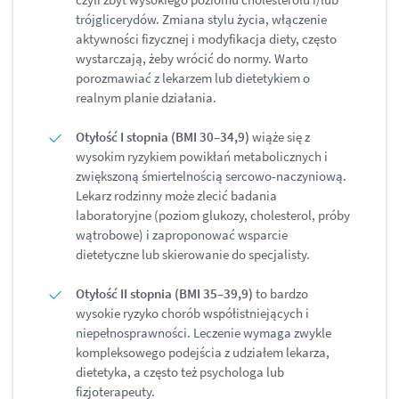
trójglicerydów. Zmiana stylu życia, włączenie
aktywności fizycznej i modyfikacja diety, często
wystarczają, żeby wrócić do normy. Warto
porozmawiać z lekarzem lub dietetykiem o
realnym planie działania.
Otyłość I stopnia (BMI 30–34,9)
wiąże się z
wysokim ryzykiem powikłań metabolicznych i
zwiększoną śmiertelnością sercowo-naczyniową.
Lekarz rodzinny może zlecić badania
laboratoryjne (poziom glukozy, cholesterol, próby
wątrobowe) i zaproponować wsparcie
dietetyczne lub skierowanie do specjalisty.
Otyłość II stopnia (BMI 35–39,9)
to bardzo
wysokie ryzyko chorób współistniejących i
niepełnosprawności. Leczenie wymaga zwykle
kompleksowego podejścia z udziałem lekarza,
dietetyka, a często też psychologa lub
fizjoterapeuty.