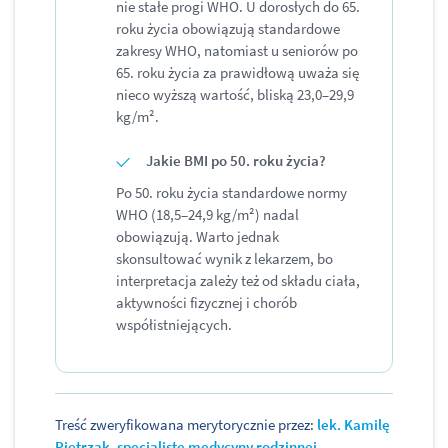
nie stałe progi WHO. U dorosłych do 65.
roku życia obowiązują standardowe
zakresy WHO, natomiast u seniorów po
65. roku życia za prawidłową uważa się
nieco wyższą wartość, bliską 23,0–29,9
kg/m².
Jakie BMI po 50. roku życia?
Po 50. roku życia standardowe normy
WHO (18,5–24,9 kg/m²) nadal
obowiązują. Warto jednak
skonsultować wynik z lekarzem, bo
interpretacja zależy też od składu ciała,
aktywności fizycznej i chorób
współistniejących.
Treść zweryfikowana merytorycznie przez:
lek. Kamilę
Pietrzak, specjalistę medycyny rodzinnej
.