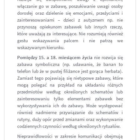
włączanie go w zabawę, poszukiwanie uwagi osoby
dorosłej oraz dzielenie się emocjami, przeżyciami i
zainteresowaniami – dzieci z autyzmem np. nie
przynoszą opiekunom zabawek lub innych rzeczy,
które uważają za interesujące. Nie rozumieją również
gestu wskazywania palcem i nie patrzą we
wskazywanym kierunku.
Pomiędzy 15. a 18. miesiącem życia
nie rozwija się
zabawa symboliczna (np. udawanie, że banan to
telefon lub że w pustej filiżance jest gorąca herbata).
Zamiast tego pojawiają się nietypowe zabawy, które
mogą polegać na przykład na układaniu różnych
przedmiotów według określonych schematów lub
zainteresowaniu tylko elementami zabawek bez
wykorzystywania ich do zabawy. Może występować
również nadmierne przywiązanie do schematów i
rutyny, duży opór przed zmianami oraz wykonywanie
codziennych czynności według określonych rytuałów.
Nieprawidłowości w zakresie komunikacji obejmują