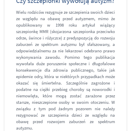
Czy szczepionki wywołują autyzm?
Wielu rodziców rezygnuje ze szczepienia swoich dzieci
ze względu na obawę przed autyzmem, mimo że
opublikowany w 1998 roku artykuł wiążący
szczepionkę MMR (skojarzona szczepionka przeciwko
odrze, śwince i różyczce) z predyspozycją do rozwoju
zaburzeń ze spektrum autyzmu był sfałszowany, a
odpowiedzialnemu za nie lekarzowi odebrano prawo
wykonywania zawodu. Pomimo tego publikacja
wywołała duże poruszenie społeczne i długofalowe
konsekwencje dla zdrowia publicznego, takie jak
epidemie odry, która w niektórych przypadkach może
okazać się śmiertelna. Szczególnie zagrożone i
podatne na ciężki przebieg choroby są noworodki i
niemowlęta, które mogą zostać zarażone przez
starsze, nieszczepione osoby w swoim otoczeniu. W
związku z tym pod żadnym pozorem nie należy
rezygnować ze szczepienia dzieci ze względu na
obawę przed rozwojem zaburzeń ze spektrum
autyzmu.