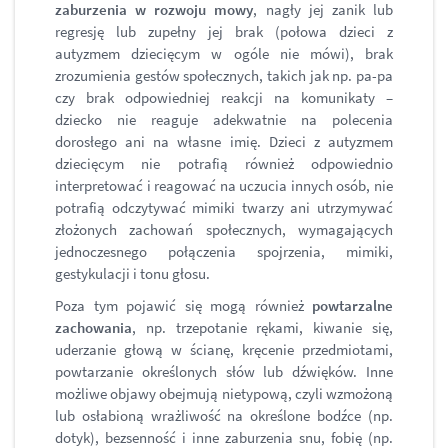
zaburzenia w rozwoju mowy
, nagły jej zanik lub
regresję lub zupełny jej brak (połowa dzieci z
autyzmem dziecięcym w ogóle nie mówi), brak
zrozumienia gestów społecznych, takich jak np. pa-pa
czy brak odpowiedniej reakcji na komunikaty –
dziecko nie reaguje adekwatnie na polecenia
dorosłego ani na własne imię. Dzieci z autyzmem
dziecięcym nie potrafią również odpowiednio
interpretować i reagować na uczucia innych osób, nie
potrafią odczytywać mimiki twarzy ani utrzymywać
złożonych zachowań społecznych, wymagających
jednoczesnego połączenia spojrzenia, mimiki,
gestykulacji i tonu głosu.
Poza tym pojawić się mogą również
powtarzalne
zachowania
, np. trzepotanie rękami, kiwanie się,
uderzanie głową w ścianę, kręcenie przedmiotami,
powtarzanie określonych słów lub dźwięków. Inne
możliwe objawy obejmują nietypową, czyli wzmożoną
lub osłabioną wrażliwość na określone bodźce (np.
dotyk), bezsenność i inne zaburzenia snu, fobię (np.